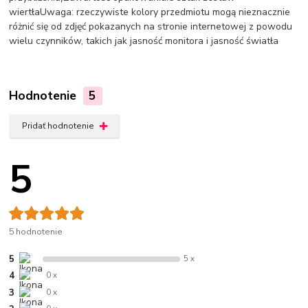
wiertłaUwaga: rzeczywiste kolory przedmiotu mogą nieznacznie
różnić się od zdjęć pokazanych na stronie internetowej z powodu
wielu czynników, takich jak jasność monitora i jasność światła
Hodnotenie
5
Pridať hodnotenie
5
5 hodnotenie
5
5 x
4
0 x
3
0 x