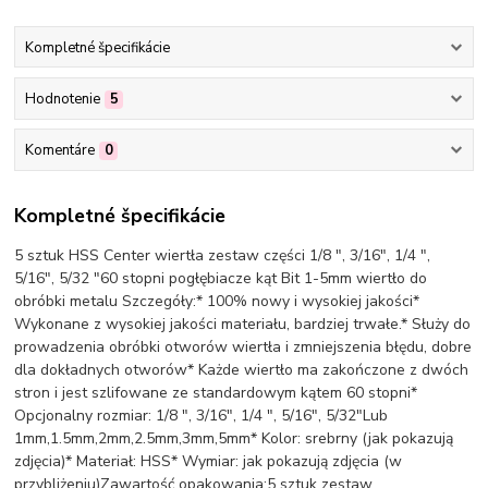
Kompletné špecifikácie
Hodnotenie
5
Komentáre
0
Kompletné špecifikácie
5 sztuk HSS Center wiertła zestaw części 1/8 ", 3/16", 1/4 ",
5/16", 5/32 "60 stopni pogłębiacze kąt Bit 1-5mm wiertło do
obróbki metalu Szczegóły:* 100% nowy i wysokiej jakości*
Wykonane z wysokiej jakości materiału, bardziej trwałe.* Służy do
prowadzenia obróbki otworów wiertła i zmniejszenia błędu, dobre
dla dokładnych otworów* Każde wiertło ma zakończone z dwóch
stron i jest szlifowane ze standardowym kątem 60 stopni*
Opcjonalny rozmiar: 1/8 ", 3/16", 1/4 ", 5/16", 5/32"Lub
1mm,1.5mm,2mm,2.5mm,3mm,5mm* Kolor: srebrny (jak pokazują
zdjęcia)* Materiał: HSS* Wymiar: jak pokazują zdjęcia (w
przybliżeniu)Zawartość opakowania:5 sztuk zestaw