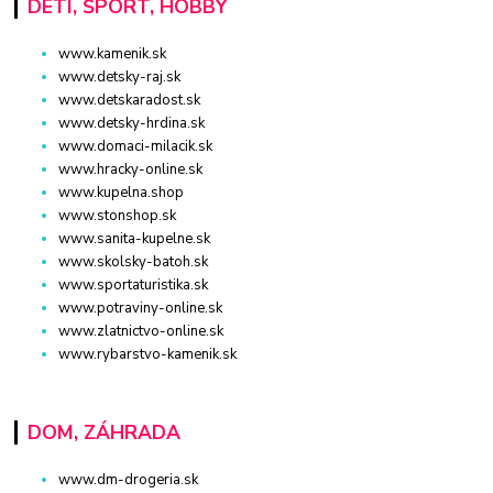
DETI, ŠPORT, HOBBY
www.kamenik.sk
www.detsky-raj.sk
www.detskaradost.sk
www.detsky-hrdina.sk
www.domaci-milacik.sk
www.hracky-online.sk
www.kupelna.shop
www.stonshop.sk
www.sanita-kupelne.sk
www.skolsky-batoh.sk
www.sportaturistika.sk
www.potraviny-online.sk
www.zlatnictvo-online.sk
www.rybarstvo-kamenik.sk
DOM, ZÁHRADA
www.dm-drogeria.sk