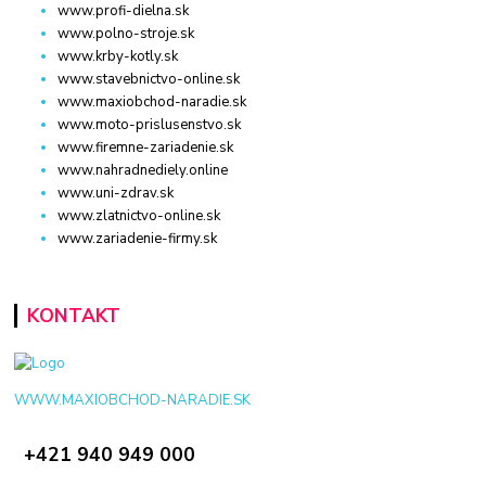
www.profi-dielna.sk
www.polno-stroje.sk
www.krby-kotly.sk
www.stavebnictvo-online.sk
www.maxiobchod-naradie.sk
www.moto-prislusenstvo.sk
www.firemne-zariadenie.sk
www.nahradnediely.online
www.uni-zdrav.sk
www.zlatnictvo-online.sk
www.zariadenie-firmy.sk
KONTAKT
WWW.MAXIOBCHOD-NARADIE.SK
+421 940 949 000