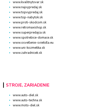
www.kvalitnytovar.sk
www.najvypredaj.sk
www.topvypredaj.sk
www.top-nabytok.sk
www.proti-skodcom.sk
www.retromaxishop.sk
www.superpredajca.sk
www.spotrebice-domace.sk
www.osvetlenie-svietidla.eu
www.uni-kozmetika.sk
www.zahradnicek.sk
STROJE, ZARIADENIE
www.auto-diel.sk
www.auto-techna.sk
www.moto-diel.sk