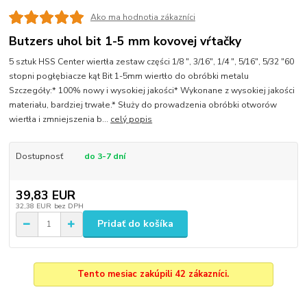
Ako ma hodnotia zákazníci
Butzers uhol bit 1-5 mm kovovej vŕtačky
5 sztuk HSS Center wiertła zestaw części 1/8 ", 3/16", 1/4 ", 5/16", 5/32 "60
stopni pogłębiacze kąt Bit 1-5mm wiertło do obróbki metalu
Szczegóły:* 100% nowy i wysokiej jakości* Wykonane z wysokiej jakości
materiału, bardziej trwałe.* Służy do prowadzenia obróbki otworów
wiertła i zmniejszenia b...
celý popis
Dostupnosť
do 3-7 dní
39,83 EUR
32,38 EUR
bez DPH
Pridať do košíka
Tento mesiac zakúpili 42 zákazníci.