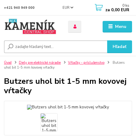
0
ks
EUR
+421 940 949 000
za
0,00 EUR
Menu
Hľadať
Úvod
Diely pre elektrické náradie
Vŕtačky - príslušenstvo
Butzers
uhol bit 1-5 mm kovovej vŕtačky
Butzers uhol bit 1-5 mm kovovej
vŕtačky