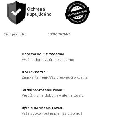
Ochrana
kupujúcého
Číslo produktu:
13251267557
Doprava od 30€ zadarmo
Využite dopravu úplne zadarmo
8 rokov na trhu
Značka Kameník Vás presvedčí o kvalite
30 dní na vrátenie tovaru
Predĺžili sme dobu na vrátenie tovaru
Rýchle doručenie tovaru
Vaša spokojnosť je pre nás prvoradá