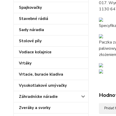
017. Wy
Spajkovačky
1130 647
Stavebné rádiá
Specyfika
Sady náradia
Stolové píly
Paczka za
paliwowy 
Vodiace koľajnice
złożeniem
Vrtáky
Vrtacie, buracie kladiva
Vysokotlakové umývačky
Hodno
Záhradnícke náradie
Zveráky a svorky
Pridať