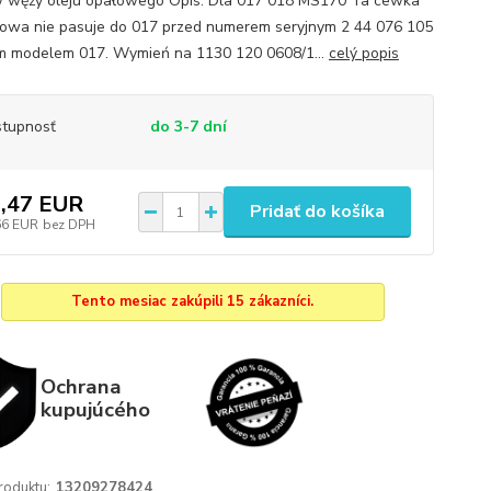
 węży oleju opałowego Opis: Dla 017 018 MS170 Ta cewka
owa nie pasuje do 017 przed numerem seryjnym 2 44 076 105
ym modelem 017. Wymień na 1130 120 0608/1...
celý popis
tupnosť
do 3-7 dní
,47 EUR
Pridať do košíka
66 EUR
bez DPH
Tento mesiac zakúpili 15 zákazníci.
Ochrana
kupujúcého
roduktu:
13209278424