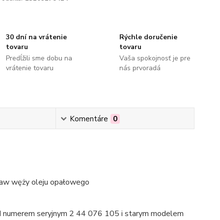
30 dní na vrátenie
Rýchle doručenie
tovaru
tovaru
Predĺžili sme dobu na
Vaša spokojnosť je pre
vrátenie tovaru
nás prvoradá
Komentáre
0
staw węży oleju opałowego
d numerem seryjnym 2 44 076 105 i starym modelem