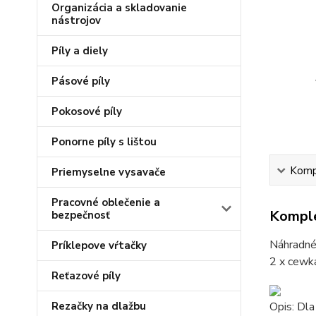
Organizácia a skladovanie
nástrojov
Píly a diely
Pásové píly
Pokosové píly
Ponorne píly s lištou
Kompl
Priemyselne vysavače
Pracovné oblečenie a
Komple
bezpečnosť
Náhradné 
Príklepove vŕtačky
2 x cewk
Reťazové píly
Rezačky na dlažbu
Opis: Dl