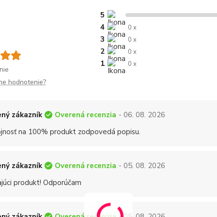
5
4
0 x
3
0 x
2
0 x
1
0 x
nie
me hodnotenie?
Overená recenzia
ný zákazník
- 06. 08. 2026
jnosť na 100% produkt zodpovedá popisu.
Overená recenzia
ný zákazník
- 05. 08. 2026
ajúci produkt! Odporúčam
Overená recenzia
ný zákazník
- 05. 08. 2026