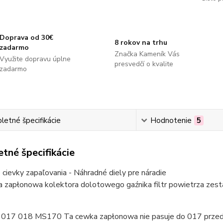
Doprava od 30€
8 rokov na trhu
zadarmo
Značka Kameník Vás
Využite dopravu úplne
presvedčí o kvalite
zadarmo
etné špecifikácie
Hodnotenie
5
tné špecifikácie
cievky zapaľovania - Náhradné diely pre náradie
a zapłonowa kolektora dolotowego gaźnika filtr powietrza ze
a 017 018 MS170 Ta cewka zapłonowa nie pasuje do 017 prze