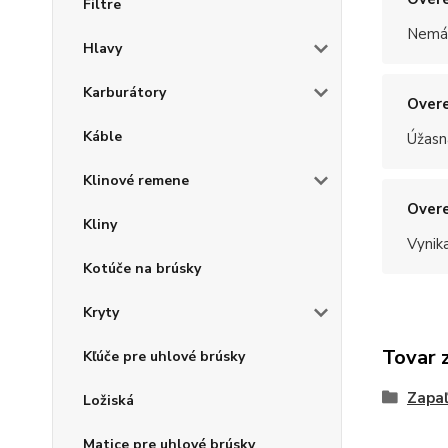
Filtre
Nemám
Hlavy
Karburátory
Overe
Káble
Úžasn
Klinové remene
Overe
Kliny
Vynik
Kotúče na brúsky
Kryty
Tovar 
Kľúče pre uhlové brúsky
Zapaľ
Ložiská
Matice pre uhlové brúsky