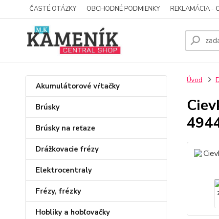
ČASTÉ OTÁZKY
OBCHODNÉ PODMIENKY
REKLAMÁCIA - 
Úvod
D
Akumulátorové vŕtačky
Ciev
Brúsky
494
Brúsky na reťaze
Drážkovacie frézy
Elektrocentraly
Frézy, frézky
Hoblíky a hobľovačky