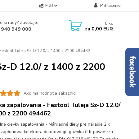
Prihlásenie
EUR
e si rady? Zavolajte.
0
ks
za
0,00 EUR
 940 949 000
 Festool Tuleja Sz-D 12.0/ z 1400 z 2200 494462
Sz-D 12.0/ z 1400 z 2200
Ako ma hodnotia zákazníci
ka zapaľovania - Festool Tuleja Sz-D 12.0/
00 z 2200 494462
né cievky zapaľovania - Náhradné diely pre náradie 2 x
zapłonowa kolektora dolotowego gaźnika filtr powietrza