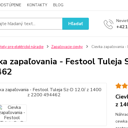
ODSTÚPENIE
KONTAKTY
BLOG
Neviet
Hľadať
+421
iely pre elektrické náradie
Zapaľovacie cievky
Cievka zapaľovania -
ka zapaľovania - Festool Tuleja 
462
Ciev
z 14
Náhrad
cewka 