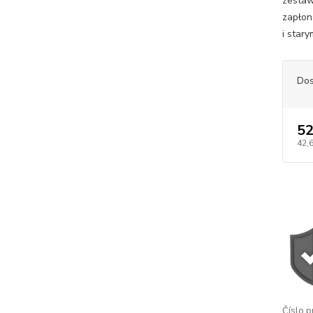
zestaw
zapłon
i star
Dos
52
42,
Číslo p