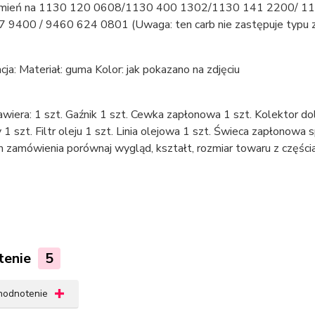
mień na 1130 120 0608/1130 400 1302/1130 141 2200/ 113
 9400 / 9460 624 0801 (Uwaga: ten carb nie zastępuje typu 
cja: Materiał: guma Kolor: jak pokazano na zdjęciu
wiera: 1 szt. Gaźnik 1 szt. Cewka zapłonowa 1 szt. Kolektor do
1 szt. Filtr oleju 1 szt. Linia olejowa 1 szt. Świeca zapłonowa 
 zamówienia porównaj wygląd, kształt, rozmiar towaru z części
tenie
5
 hodnotenie