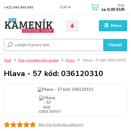
0
ks
EUR
+421 940 949 000
za
0,00 EUR
Menu
Hľadať
Úvod
Diely pre elektrické náradie
Hlavy
Hlava - 57 kód: 036120310
Hlava - 57 kód: 036120310
Ako ma hodnotia zákazníci