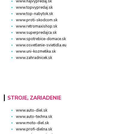
www.najvypredaj.sk
www.topvypredaj.sk
www.top-nabytok.sk
www.proti-skodcom.sk
www.retromaxishop.sk
www.superpredajca.sk
www.spotrebice-domace.sk
www.osvetlenie-svietidla.eu
www.uni-kozmetika.sk
www.zahradnicek.sk
STROJE, ZARIADENIE
www.auto-diel.sk
www.auto-techna.sk
www.moto-diel.sk
www.profi-dielna.sk