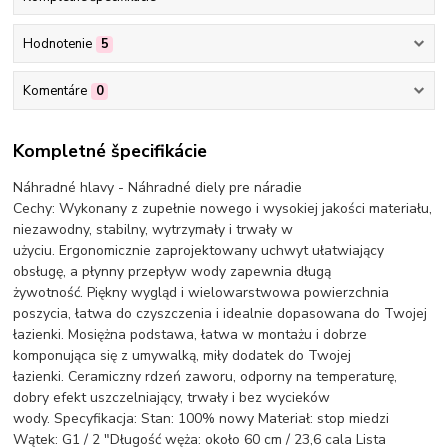
Hodnotenie
5
Komentáre
0
Kompletné špecifikácie
Náhradné hlavy - Náhradné diely pre náradie
Cechy: Wykonany z zupełnie nowego i wysokiej jakości materiału,
niezawodny, stabilny, wytrzymały i trwały w
użyciu. Ergonomicznie zaprojektowany uchwyt ułatwiający
obsługę, a płynny przepływ wody zapewnia długą
żywotność. Piękny wygląd i wielowarstwowa powierzchnia
poszycia, łatwa do czyszczenia i idealnie dopasowana do Twojej
łazienki. Mosiężna podstawa, łatwa w montażu i dobrze
komponująca się z umywalką, miły dodatek do Twojej
łazienki. Ceramiczny rdzeń zaworu, odporny na temperaturę,
dobry efekt uszczelniający, trwały i bez wycieków
wody. Specyfikacja: Stan: 100% nowy Materiał: stop miedzi
Wątek: G1 / 2 "Długość węża: około 60 cm / 23,6 cala Lista