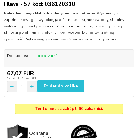
Hlava - 57 kód: 036120310
Náhradné hlavy - Náhradné diely pre náradieCechy: Wykonany z
zupełnie nowego i wysokiej jakości materiału, niezawodny, stabilny,
wytrzymały i trwały w użyciu. Ergonomicznie zaprojektowany uchwyt
ułatwiający obsługę, a płynny przepływ wody zapewnia długą
żywotność. Piękny wygląd i wielowarstwowa powi...
celý popis
Dostupnosť
do 3-7 dní
67,07 EUR
54,53 EUR
bez DPH
Pridať do košíka
Tento mesiac zakúpili 60 zákazníci.
Ochrana