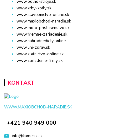
www.polno-stroje.sk
www.krby-kotly.sk
www.stavebnictvo-online.sk
www.maxiobchod-naradie.sk
www.moto-prislusenstvo.sk
www.firemne-zariadenie.sk
www.nahradnediely.online
www.uni-zdrav.sk
www.zlatnictvo-online.sk
www.zariadenie-firmy.sk
KONTAKT
WWW.MAXIOBCHOD-NARADIE.SK
+421 940 949 000
info@kamenik.sk