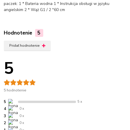
paczek: 1 * Bateria wodna 1 * Instrukcja obsługi w języku
angielskim 2 * Wąż G1 / 2 "60 cm
Hodnotenie
5
Pridať hodnotenie
5
5 hodnotenie
5
5 x
4
0 x
3
0 x
2
0 x