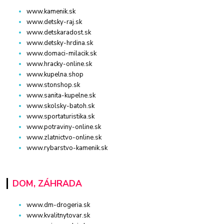
www.kamenik.sk
www.detsky-raj.sk
www.detskaradost.sk
www.detsky-hrdina.sk
www.domaci-milacik.sk
www.hracky-online.sk
www.kupelna.shop
www.stonshop.sk
www.sanita-kupelne.sk
www.skolsky-batoh.sk
www.sportaturistika.sk
www.potraviny-online.sk
www.zlatnictvo-online.sk
www.rybarstvo-kamenik.sk
DOM, ZÁHRADA
www.dm-drogeria.sk
www.kvalitnytovar.sk