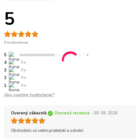
5
5 hodnotenie
5
5 x
4
0 x
3
0 x
2
0 x
1
0 x
Ako overíme hodnotenie?
Overený zákazník
Overená recenzia
- 09. 08. 2026
Obchodníci sú veľmi priateľskí a ochotní.