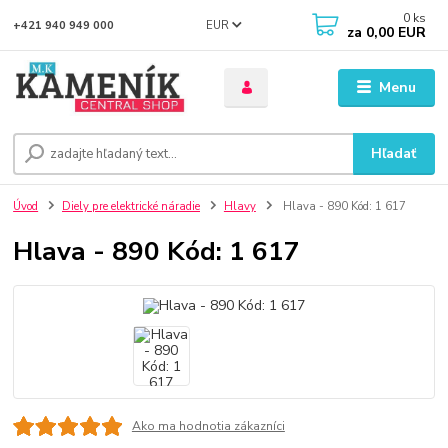
0
ks
EUR
+421 940 949 000
za
0,00 EUR
Menu
Hľadať
Úvod
Diely pre elektrické náradie
Hlavy
Hlava - 890 Kód: 1 617
Hlava - 890 Kód: 1 617
Ako ma hodnotia zákazníci