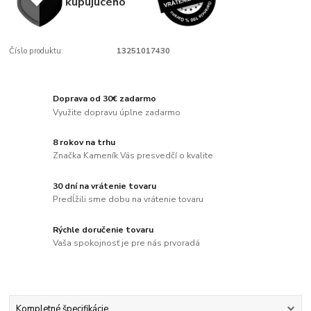
kupujúcého
Číslo produktu:
13251017430
Doprava od 30€ zadarmo
Využite dopravu úplne zadarmo
8 rokov na trhu
Značka Kameník Vás presvedčí o kvalite
30 dní na vrátenie tovaru
Predĺžili sme dobu na vrátenie tovaru
Rýchle doručenie tovaru
Vaša spokojnosť je pre nás prvoradá
Kompletné špecifikácie