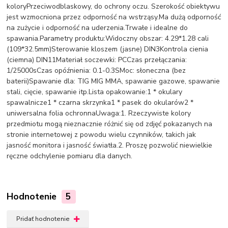
koloryPrzeciwodblaskowy, do ochrony oczu. Szerokość obiektywu
jest wzmocniona przez odporność na wstrząsy.Ma dużą odporność
na zużycie i odporność na uderzenia.Trwałe i idealne do
spawania.Parametry produktu:Widoczny obszar: 4.29*1.28 cali
(109*32.5mm)Sterowanie kloszem (jasne) DIN3Kontrola cienia
(ciemna) DIN11Materiał soczewki: PCCzas przełączania:
1/25000sCzas opóźnienia: 0.1-0.3SMoc: słoneczna (bez
baterii)Spawanie dla: TIG MIG MMA, spawanie gazowe, spawanie
stali, cięcie, spawanie itp.Lista opakowanie:1 * okulary
spawalnicze1 * czarna skrzynka1 * pasek do okularów2 *
uniwersalna folia ochronnaUwaga:1. Rzeczywiste kolory
przedmiotu mogą nieznacznie różnić się od zdjęć pokazanych na
stronie internetowej z powodu wielu czynników, takich jak
jasność monitora i jasność światła.2. Proszę pozwolić niewielkie
ręczne odchylenie pomiaru dla danych.
Hodnotenie
5
Pridať hodnotenie