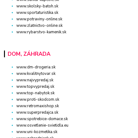
www.skolsky-batoh.sk
www.sportaturistika.sk
www.potraviny-online.sk
www.zlatnictvo-online.sk
www.rybarstvo-kamenik.sk
DOM, ZÁHRADA
www.dm-drogeria.sk
www.kvalitnytovar.sk
www.najvypredaj.sk
www.topvypredaj.sk
www.top-nabytok.sk
www.proti-skodcom.sk
www.retromaxishop.sk
www.superpredajca.sk
www.spotrebice-domace.sk
www.osvetlenie-svietidla.eu
www.uni-kozmetika.sk