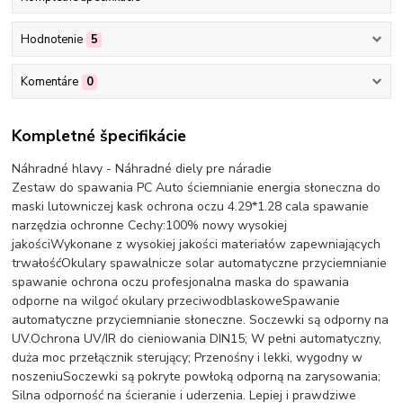
Hodnotenie
5
Komentáre
0
Kompletné špecifikácie
Náhradné hlavy - Náhradné diely pre náradie
Zestaw do spawania PC Auto ściemnianie energia słoneczna do
maski lutowniczej kask ochrona oczu 4.29*1.28 cala spawanie
narzędzia ochronne Cechy:100% nowy wysokiej
jakościWykonane z wysokiej jakości materiałów zapewniających
trwałośćOkulary spawalnicze solar automatyczne przyciemnianie
spawanie ochrona oczu profesjonalna maska do spawania
odporne na wilgoć okulary przeciwodblaskoweSpawanie
automatyczne przyciemnianie słoneczne. Soczewki są odporny na
UV.Ochrona UV/IR do cieniowania DIN15; W pełni automatyczny,
duża moc przełącznik sterujący; Przenośny i lekki, wygodny w
noszeniuSoczewki są pokryte powłoką odporną na zarysowania;
Silna odporność na ścieranie i uderzenia. Lepiej i prawdziwe