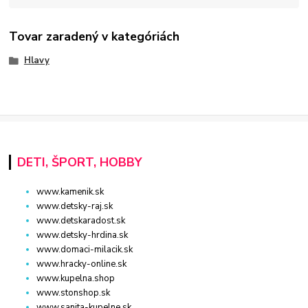
Tovar zaradený v kategóriách
Hlavy
DETI, ŠPORT, HOBBY
www.kamenik.sk
www.detsky-raj.sk
www.detskaradost.sk
www.detsky-hrdina.sk
www.domaci-milacik.sk
www.hracky-online.sk
www.kupelna.shop
www.stonshop.sk
www.sanita-kupelne.sk