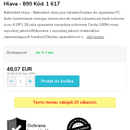
Hlava - 890 Kód: 1 617
Náhradné hlavy - Náhradné diely pre náradieZestaw do spawania PC
Auto ściemnianie energia słoneczna do maski lutowniczej kask ochrona
oczu 4.29*1.28 cala spawanie narzędzia ochronne Cechy:100% nowy
wysokiej jakościWykonane z wysokiej jakości materiałów
zapewniających trwałośćOkulary spawalnicze s...
celý popis
Dostupnosť
do 3-7 dní
48,07 EUR
39,08 EUR
bez DPH
Pridať do košíka
Tento mesiac zakúpili 20 zákazníci.
Ochrana