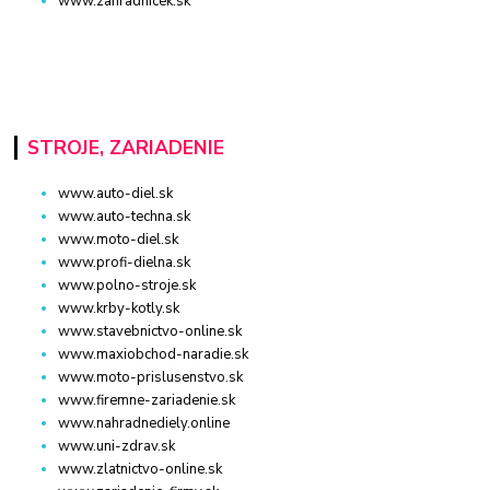
www.zahradnicek.sk
STROJE, ZARIADENIE
www.auto-diel.sk
www.auto-techna.sk
www.moto-diel.sk
www.profi-dielna.sk
www.polno-stroje.sk
www.krby-kotly.sk
www.stavebnictvo-online.sk
www.maxiobchod-naradie.sk
www.moto-prislusenstvo.sk
www.firemne-zariadenie.sk
www.nahradnediely.online
www.uni-zdrav.sk
www.zlatnictvo-online.sk