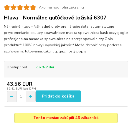
Ako ma hodnotia zákazníci
Hlava - Normálne guľôčkové ložiská 6307
Náhradné hlavy - Náhradné diely pre náradieSolar automatyczne
przyciemnianie okulary spawalnicze maska spawalnicza kask oczy gogle
profesjonalna nasadka spawalnicza na sprzęt spawalniczy Opis
produktu:* 100% nowy i wysokiej jakości* Może chronić oczy podczas
szlifowania, lutowania, łuku, tig, gaz...
celý popis
Dostupnosť
do 3-7 dní
43,56 EUR
35,41 EUR
bez DPH
Pridať do košíka
Tento mesiac zakúpili 46 zákazníci.