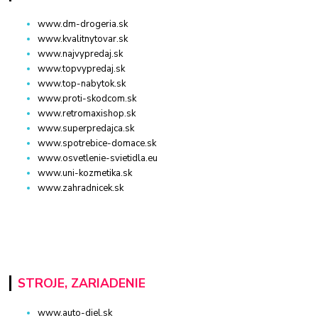
www.dm-drogeria.sk
www.kvalitnytovar.sk
www.najvypredaj.sk
www.topvypredaj.sk
www.top-nabytok.sk
www.proti-skodcom.sk
www.retromaxishop.sk
www.superpredajca.sk
www.spotrebice-domace.sk
www.osvetlenie-svietidla.eu
www.uni-kozmetika.sk
www.zahradnicek.sk
STROJE, ZARIADENIE
www.auto-diel.sk