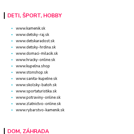
DETI, ŠPORT, HOBBY
www.kamenik.sk
www.detsky-raj.sk
www.detskaradost.sk
www.detsky-hrdina.sk
www.domaci-milacik.sk
www.hracky-online.sk
www.kupelna.shop
www.stonshop.sk
www.sanita-kupelne.sk
www.skolsky-batoh.sk
www.sportaturistika.sk
www.potraviny-online.sk
www.zlatnictvo-online.sk
www.rybarstvo-kamenik.sk
DOM, ZÁHRADA