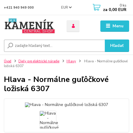
0
ks
EUR
+421 940 949 000
za
0,00 EUR
Menu
Hľadať
Úvod
Diely pre elektrické náradie
Hlavy
Hlava - Normálne guľôčkové
ložiská 6307
Hlava - Normálne guľôčkové
ložiská 6307