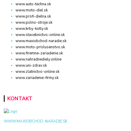
www.auto-techna.sk
www.moto-diel.sk
www.profi-dielna.sk
www.polno-stroje.sk
www.krby-kotly.sk
www.stavebnictvo-online.sk
www.maxiobchod-naradie.sk
www.moto-prislusenstvo.sk
www.firemne-zariadenie.sk
www.nahradnediely.online
www.uni-zdrav.sk
www.zlatnictvo-online.sk
www.zariadenie-firmy.sk
KONTAKT
WWW.MAXIOBCHOD-NARADIE.SK