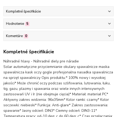
Kompletné špecifikácie
Hodnotenie
5
Komentáre
0
Kompletné špecifikácie
Náhradné hlavy - Náhradné diely pre náradie
Solar automatyczne przyciemnianie okulary spawalnicze maska
spawalnicza kask oczy gogle profesjonalna nasadka spawalnicza
na sprzęt spawalniczy Opis produktu:* 100% nowy i wysokiej
jakości* Może chronić oczy podczas szlifowania, lutowania, łuku,
tig, gazu, plazmy i spawania oraz wiele innych intensywnych
zastosowań UV i Ir (nie obejmuje cięcia)* Materiał: materiał PC*
Aktywny zakres widzenia: 96x35mm* Kolor ramki: czarny* Kolor
soczewki: niebieski* Funkcja: Anti-glare* Zakres zastosowania:
spawanie* Jasny odcień: DIN3* Ciemny odcień: DIN3-11*
Temperatura pracy: od-10 deg; c do 60 deg; c* Czas przełączania: