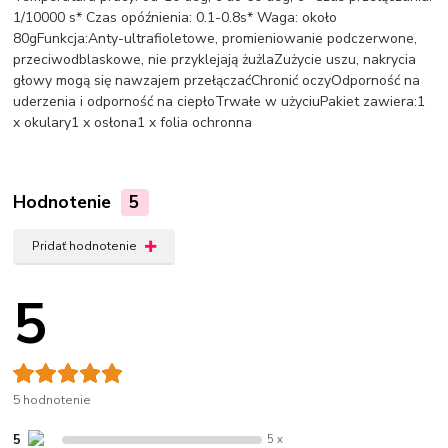
1/10000 s* Czas opóźnienia: 0.1-0.8s* Waga: około
80gFunkcja:Anty-ultrafioletowe, promieniowanie podczerwone,
przeciwodblaskowe, nie przyklejają żużlaZużycie uszu, nakrycia
głowy mogą się nawzajem przełączaćChronić oczyOdporność na
uderzenia i odporność na ciepłoTrwałe w użyciuPakiet zawiera:1
x okulary1 x osłona1 x folia ochronna
Hodnotenie
5
Pridať hodnotenie
5
5 hodnotenie
5
5 x