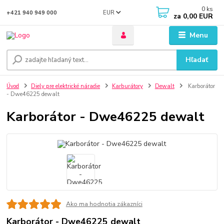
0
ks
EUR
+421 940 949 000
za
0,00 EUR
Menu
Hľadať
Úvod
Diely pre elektrické náradie
Karburátory
Dewalt
Karborátor
- Dwe46225 dewalt
Karborátor - Dwe46225 dewalt
Ako ma hodnotia zákazníci
Karborátor - Dwe46225 dewalt