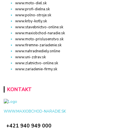
www.moto-diel.sk
www.profi-dielna.sk
www.polno-stroje.sk
www.krby-kotly.sk
www.stavebnictvo-online.sk
www.maxiobchod-naradie.sk
www.moto-prislusenstvo.sk
www.firemne-zariadenie.sk
www.nahradnediely.online
www.uni-zdrav.sk
www.zlatnictvo-online.sk
www.zariadenie-firmy.sk
KONTAKT
WWW.MAXIOBCHOD-NARADIE.SK
+421 940 949 000