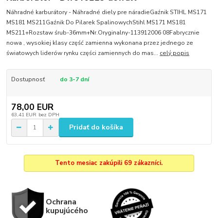
Náhradné karburátory - Náhradné diely pre náradieGaźnik STIHL MS171
MS181 MS211Gaźnik Do Pilarek SpalinowychStihl MS171 MS181
MS211+Rozstaw śrub-36mm+Nr.Oryginalny-113912006 08Fabrycznie
nowa , wysokiej klasy część zamienna wykonana przez jednego ze
światowych liderów rynku części zamiennych do mas...
celý popis
Dostupnosť
do 3-7 dní
78,00 EUR
63,41 EUR
bez DPH
Pridať do košíka
Tento mesiac zakúpili 69 zákazníci.
Ochrana
kupujúcého