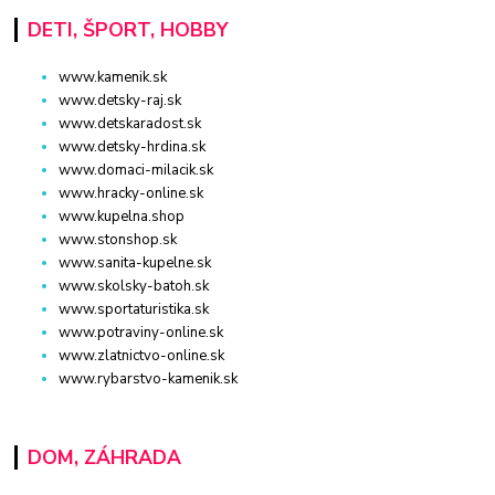
DETI, ŠPORT, HOBBY
www.kamenik.sk
www.detsky-raj.sk
www.detskaradost.sk
www.detsky-hrdina.sk
www.domaci-milacik.sk
www.hracky-online.sk
www.kupelna.shop
www.stonshop.sk
www.sanita-kupelne.sk
www.skolsky-batoh.sk
www.sportaturistika.sk
www.potraviny-online.sk
www.zlatnictvo-online.sk
www.rybarstvo-kamenik.sk
DOM, ZÁHRADA