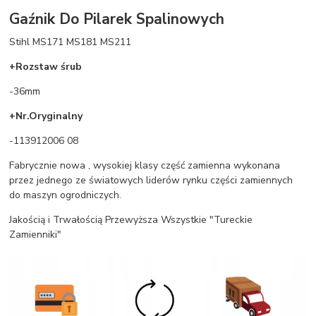
Gaźnik Do Pilarek Spalinowych
Stihl MS171 MS181 MS211
+Rozstaw śrub
-36mm
+Nr.Oryginalny
-113912006 08
Fabrycznie nowa , wysokiej klasy część zamienna wykonana
przez jednego ze światowych liderów rynku części zamiennych
do maszyn ogrodniczych.
Jakością i Trwałością Przewyższa Wszystkie "Tureckie
Zamienniki"