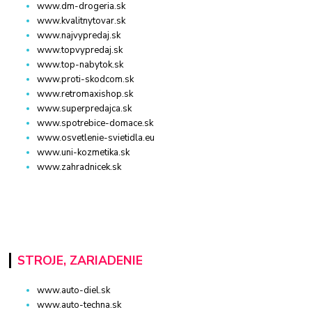
www.dm-drogeria.sk
www.kvalitnytovar.sk
www.najvypredaj.sk
www.topvypredaj.sk
www.top-nabytok.sk
www.proti-skodcom.sk
www.retromaxishop.sk
www.superpredajca.sk
www.spotrebice-domace.sk
www.osvetlenie-svietidla.eu
www.uni-kozmetika.sk
www.zahradnicek.sk
STROJE, ZARIADENIE
www.auto-diel.sk
www.auto-techna.sk