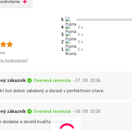
 hodnotenie
5
4
0 x
3
0 x
2
0 x
1
0 x
nie
me hodnotenie?
Overená recenzia
ný zákazník
- 07. 08. 2026
kt bol dobre zabalený a dorazil v perfektnom stave.
Overená recenzia
ný zákazník
- 06. 08. 2026
 dodanie a skvelá kvalita tovaru.