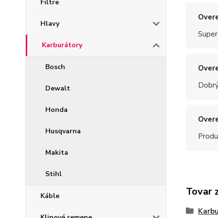
Filtre
Overe
Hlavy
Super
Karburátory
Bosch
Overe
Dobrý
Dewalt
Honda
Overe
Husqvarna
Produ
Makita
Stihl
Tovar 
Káble
Karbu
Klinové remene