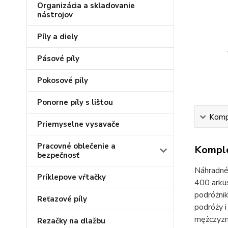
Organizácia a skladovanie
nástrojov
Píly a diely
Pásové píly
Pokosové píly
Ponorne píly s lištou
Kompl
Priemyselne vysavače
Pracovné oblečenie a
Komple
bezpečnosť
Náhradné 
Príklepove vŕtačky
400 arku
podróżni
Reťazové píly
podróży i
mężczyzn,
Rezačky na dlažbu