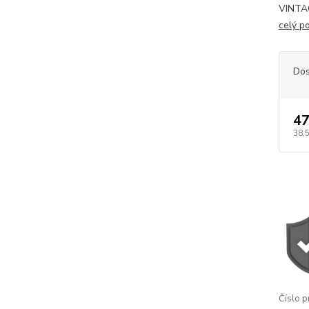
VINTAG
celý p
Dos
47
38,
Číslo p