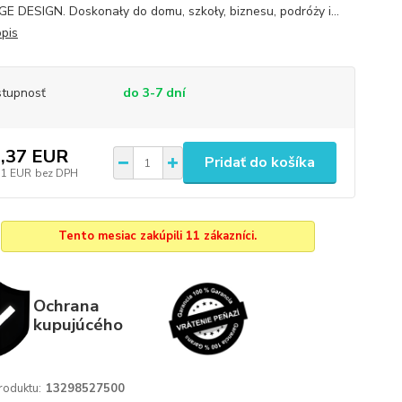
E DESIGN. Doskonały do domu, szkoły, biznesu, podróży i...
opis
tupnosť
do 3-7 dní
,37 EUR
Pridať do košíka
51 EUR
bez DPH
Tento mesiac zakúpili 11 zákazníci.
Ochrana
kupujúcého
roduktu:
13298527500