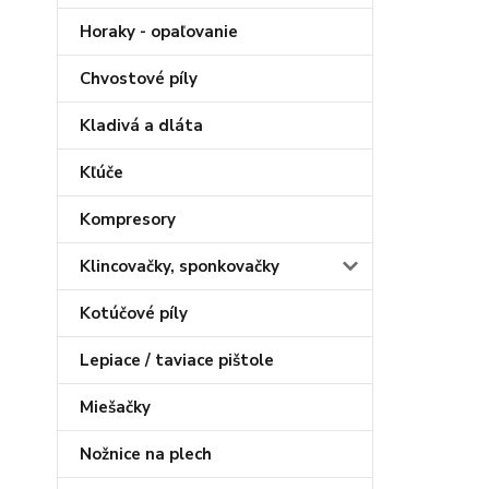
Horaky - opaľovanie
Chvostové píly
Kladivá a dláta
Kľúče
Kompresory
Klincovačky, sponkovačky
Kotúčové píly
Lepiace / taviace pištole
Miešačky
Nožnice na plech