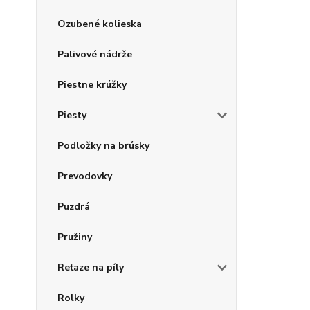
Ozubené kolieska
Palivové nádrže
Piestne krúžky
Piesty
Podložky na brúsky
Prevodovky
Puzdrá
Pružiny
Reťaze na píly
Rolky