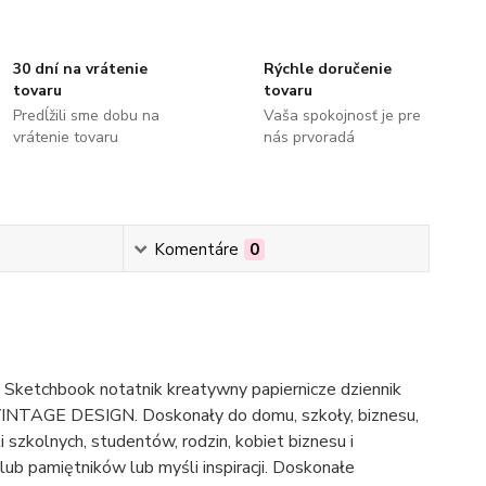
30 dní na vrátenie
Rýchle doručenie
tovaru
tovaru
Predĺžili sme dobu na
Vaša spokojnosť je pre
vrátenie tovaru
nás prvoradá
Komentáre
0
 Sketchbook notatnik kreatywny papiernicze dziennik
VINTAGE DESIGN. Doskonały do domu, szkoły, biznesu,
 szkolnych, studentów, rodzin, kobiet biznesu i
lub pamiętników lub myśli inspiracji. Doskonałe