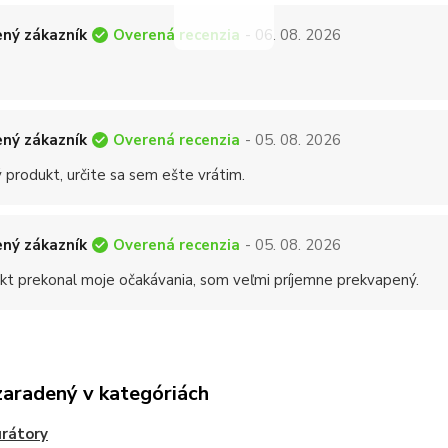
Overená recenzia
ný zákazník
- 06. 08. 2026
Overená recenzia
ný zákazník
- 05. 08. 2026
 produkt, určite sa sem ešte vrátim.
Overená recenzia
ný zákazník
- 05. 08. 2026
kt prekonal moje očakávania, som veľmi príjemne prekvapený.
zaradený v kategóriách
rátory