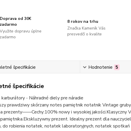
Doprava od 30€
8 rokov na trhu
zadarmo
Značka Kameník Vás
Využite dopravu úplne
presvedčí o kvalite
zadarmo
etné špecifikácie
Hodnotenie
5
tné špecifikácie
karburátory - Náhradné diely pre náradie
szy prawdziwy skórzany notes pamiętnik notatnik Vintage gruby
ka prezenty——Cechy:100% nowy i wysokiej jakości.Klasyczny 
 pamiętnika.Ekskluzywny prezent. Idealny prezent dla nauczycieli
 do robienia notatek, notatek laboratoryjnych, notatek spotkań 