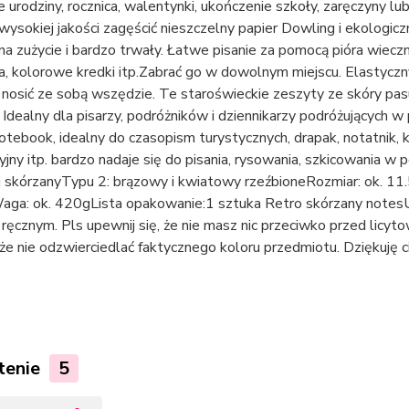
 urodziny, rocznica, walentynki, ukończenie szkoły, zaręczyny l
sokiej jakości zagęścić nieszczelny papier Dowling i ekologicz
a zużycie i bardzo trwały. Łatwe pisanie za pomocą pióra wieczn
ia, kolorowe kredki itp.Zabrać go w dowolnym miejscu. Elastycz
nosić ze sobą wszędzie. Te staroświeckie zeszyty ze skóry pasu
 Idealny dla pisarzy, podróżników i dziennikarzy podróżujących w
otebook, idealny do czasopism turystycznych, drapak, notatnik, k
yjny itp. bardzo nadaje się do pisania, rysowania, szkicowania w 
i skórzanyTypu 2: brązowy i kwiatowy rzeźbioneRozmiar: ok. 
aga: ok. 420gLista opakowanie:1 sztuka Retro skórzany notes
ręcznym. Pls upewnij się, że nie masz nic przeciwko przed licy
e nie odzwierciedlać faktycznego koloru przedmiotu. Dziękuję ci
tenie
5