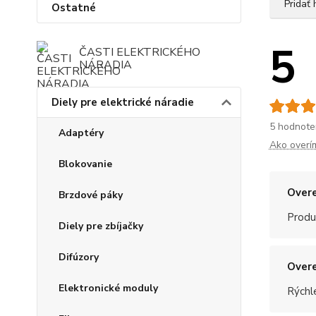
Pridať
Ostatné
5
ČASTI ELEKTRICKÉHO
NÁRADIA
Diely pre elektrické náradie
5 hodnote
Adaptéry
Ako overí
Blokovanie
Overe
Brzdové páky
Produ
Diely pre zbíjačky
Difúzory
Overe
Elektronické moduly
Rýchle