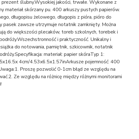
ub prezent ślubny.Wysokiej jakości, trwałe. Wykonane z
ny materiał skórzany pu. 400 arkuszy pustych papierów.
ego, długopisu żelowego, długopis z pióra, pióro do
ny pasek zawsze utrzymuje notatnik zamknięty. Można
ją do większości plecaków, toreb szkolnych, torebek i
 podróży.Wszechstronność i praktyczność. Unikalny i
siążka do notowania, pamiętnik, szkicownik, notatnik
podróży.Specyfikacja: materiał: papier skóraTyp 1:
11.5x16.5x 4cm/4.53x6.5x1.57inArkusze pojemność: 400
Uwaga:1. Proszę pozwolić 0-1cm błąd ze względu na
tować.2. Ze względu na różnicę między różnymi monitorami
!