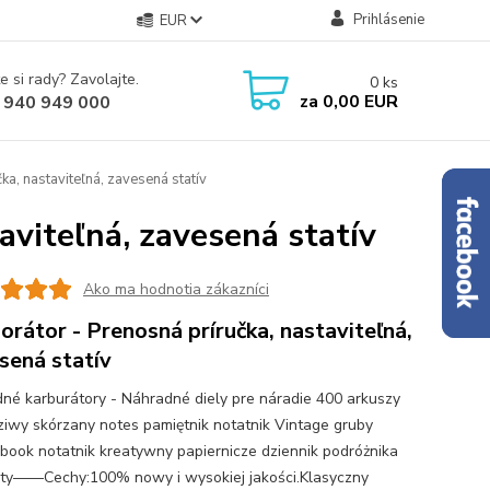
Prihlásenie
EUR
e si rady? Zavolajte.
0
ks
za
0,00 EUR
 940 949 000
ka, nastaviteľná, zavesená statív
aviteľná, zavesená statív
Ako ma hodnotia zákazníci
orátor - Prenosná príručka, nastaviteľná,
sená statív
né karburátory - Náhradné diely pre náradie 400 arkuszy
iwy skórzany notes pamiętnik notatnik Vintage gruby
book notatnik kreatywny papiernicze dziennik podróżnika
ty——Cechy:100% nowy i wysokiej jakości.Klasyczny