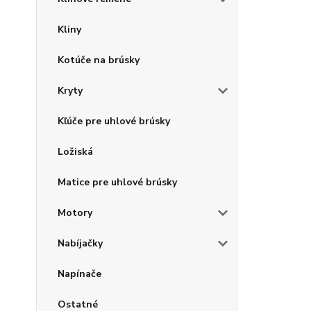
Kliny
Kotúče na brúsky
Kryty
Kľúče pre uhlové brúsky
Ložiská
Matice pre uhlové brúsky
Motory
Nabíjačky
Napínače
Ostatné