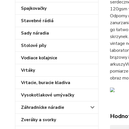
serdeczne
Spajkovačky
120gsm wy
Odporny n
Stavebné rádiá
zanurzan
go łatwo 
Sady náradia
skrzynek.
vintage n
Stolové píly
laborator
brązowy 
Vodiace koľajnice
arkuszyW
Vrtáky
pomiarze 
obraz moż
Vrtacie, buracie kladiva
Vysokotlakové umývačky
Záhradnícke náradie
Hodno
Zveráky a svorky