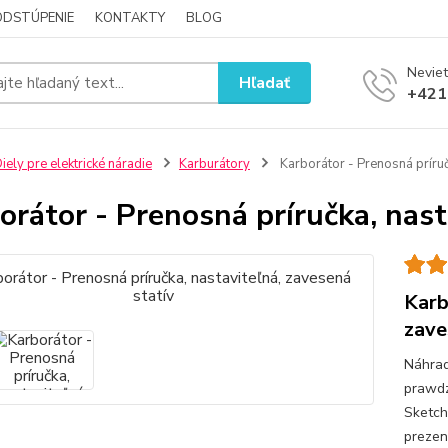
ODSTÚPENIE
KONTAKTY
BLOG
Neviet
Hľadať
+421
iely pre elektrické náradie
Karburátory
Karborátor - Prenosná príruč
orátor - Prenosná príručka, nast
Karb
zave
Náhrad
prawdz
Sketch
prezen