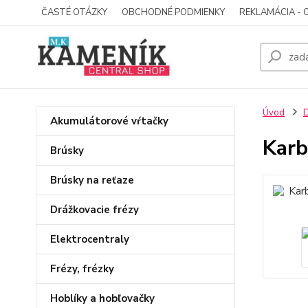
ČASTÉ OTÁZKY
OBCHODNÉ PODMIENKY
REKLAMÁCIA - 
Úvod
D
Akumulátorové vŕtačky
Karb
Brúsky
Brúsky na reťaze
Drážkovacie frézy
Elektrocentraly
Frézy, frézky
Hoblíky a hobľovačky