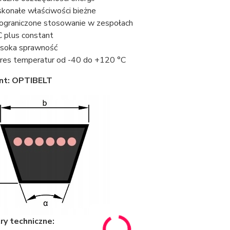
konałe właściwości bieżne
ograniczone stosowanie w zespołach
 plus constant
oka sprawność
res temperatur od -40 do +120 °C
nt: OPTIBELT
y techniczne: