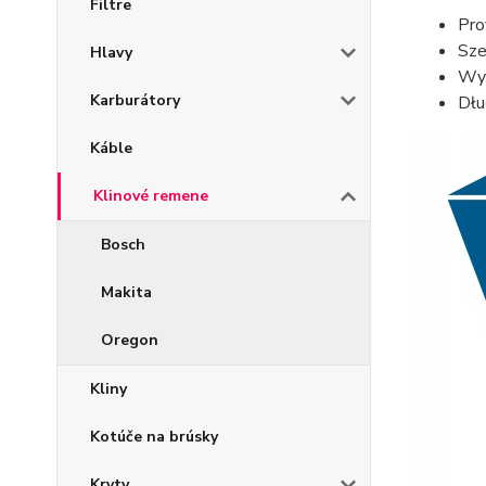
Filtre
Pro
Sze
Hlavy
Wys
Karburátory
Dłu
Káble
Klinové remene
Bosch
Makita
Oregon
Kliny
Kotúče na brúsky
Kryty