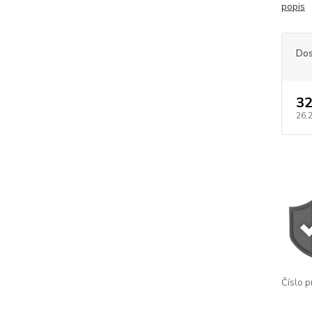
popis
Dos
32
26,
Číslo p