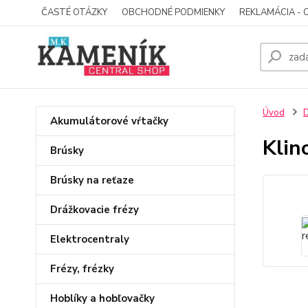
ČASTÉ OTÁZKY
OBCHODNÉ PODMIENKY
REKLAMÁCIA - 
Úvod
D
Akumulátorové vŕtačky
Klin
Brúsky
Brúsky na reťaze
Drážkovacie frézy
Elektrocentraly
Frézy, frézky
Hoblíky a hobľovačky