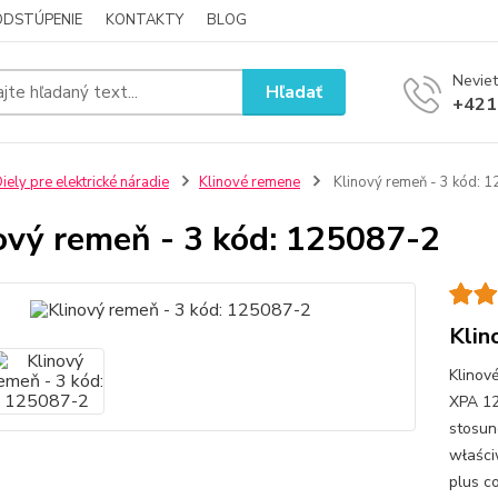
ODSTÚPENIE
KONTAKTY
BLOG
Neviet
Hľadať
+421
iely pre elektrické náradie
Klinové remene
Klinový remeň - 3 kód: 
ový remeň - 3 kód: 125087-2
Klin
Klinov
XPA 12
stosun
właści
plus c