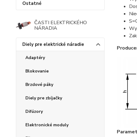
Ostatné
Dos
Nie
S=C
ČASTI ELEKTRICKÉHO
NÁRADIA
Wys
Zak
Diely pre elektrické náradie
Produce
Adaptéry
Blokovanie
Brzdové páky
Diely pre zbíjačky
Difúzory
Elektronické moduly
Parametr