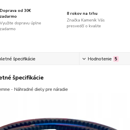
Doprava od 30€
8 rokov na trhu
zadarmo
Značka Kameník Vás
Využite dopravu úplne
presvedčí o kvalite
zadarmo
etné špecifikácie
Hodnotenie
5
tné špecifikácie
emne - Náhradné diely pre náradie