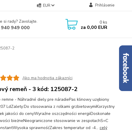
Prihlásenie
EUR
e si rady? Zavolajte.
0
ks
za
0,00 EUR
 940 949 000
125087-2
Ako ma hodnotia zákazníci
ový remeň - 3 kód: 125087-2
é remne - Náhradné diely pre náradiePas klinowy uzębiony
07 LdZalety:Do stosowania z rolkami grzbietowymiKorzystny
ek jakości do cenyWyraźne oszczędności energiiDoskonałe
wości bieżneNieograniczone stosowanie w zespołachS=C
onstantWysoka sprawnośćZakres temperatur od -4...
celý