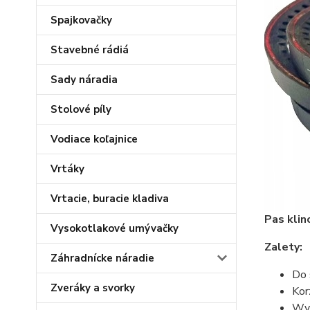
Spajkovačky
Stavebné rádiá
Sady náradia
Stolové píly
Vodiace koľajnice
Vrtáky
Vrtacie, buracie kladiva
Pas kli
Vysokotlakové umývačky
Zalety:
Záhradnícke náradie
Do 
Zveráky a svorky
Kor
Wyr