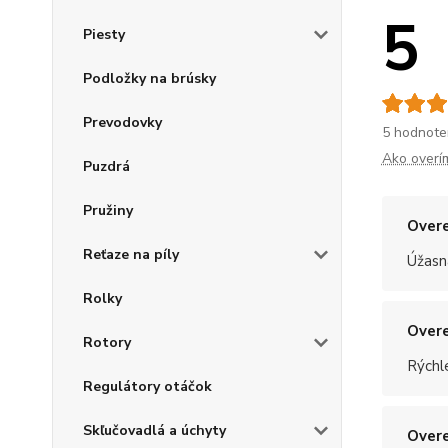
5
Piesty
Podložky na brúsky
Prevodovky
5 hodnote
Ako overí
Puzdrá
Pružiny
Overe
Reťaze na píly
Úžasn
Rolky
Overe
Rotory
Rýchle
Regulátory otáčok
Skľučovadlá a úchyty
Overe