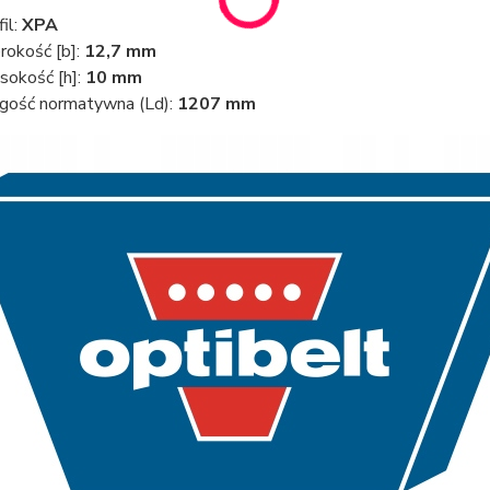
fil:
XPA
rokość [b]:
12,7 mm
okość [h]:
10 mm
gość normatywna (Ld):
1207 mm