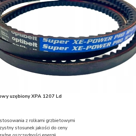
nowy uzębiony XPA 1207 Ld
stosowania z rolkami grzbietowymi
zystny stosunek jakości do ceny
aźne oszczędności energii