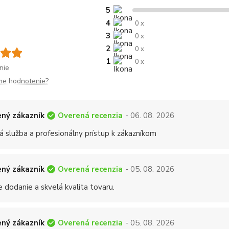
5
4
0 x
3
0 x
2
0 x
1
0 x
nie
me hodnotenie?
Overená recenzia
ný zákazník
- 06. 08. 2026
á služba a profesionálny prístup k zákazníkom
Overená recenzia
ný zákazník
- 05. 08. 2026
 dodanie a skvelá kvalita tovaru.
Overená recenzia
ný zákazník
- 05. 08. 2026