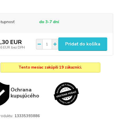
tupnosť
do 3-7 dní
,30 EUR
Pridať do košíka
26 EUR
bez DPH
Tento mesiac zakúpili 19 zákazníci.
Ochrana
kupujúcého
roduktu:
13335393886