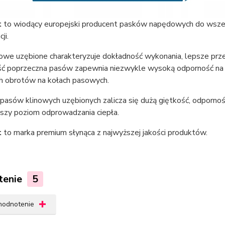
t
to wiodący europejski producent pasków napędowych do wszel
ji.
nowe uzębione charakteryzuje dokładność wykonania, lepsze prz
ć poprzeczna pasów zapewnia niezwykle wysoką odporność na z
h obrotów na kołach pasowych.
pasów klinowych uzębionych zalicza się dużą giętkość, odporność 
pszy poziom odprowadzania ciepła.
t
to marka premium słynąca z najwyższej jakości produktów.
tenie
5
 hodnotenie