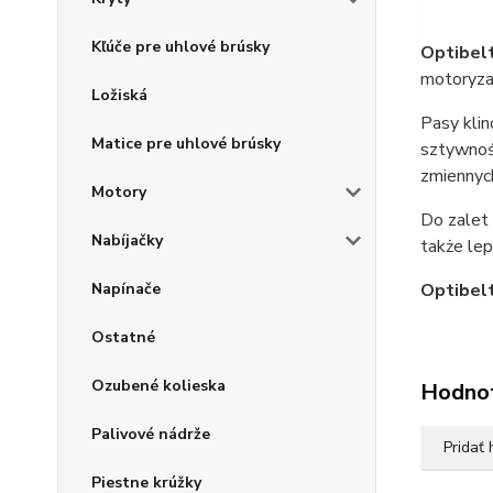
Kľúče pre uhlové brúsky
Optibel
motoryzac
Ložiská
Pasy kli
Matice pre uhlové brúsky
sztywnoś
zmiennyc
Motory
Do zalet 
Nabíjačky
także le
Napínače
Optibel
Ostatné
Ozubené kolieska
Hodno
Palivové nádrže
Pridať
Piestne krúžky