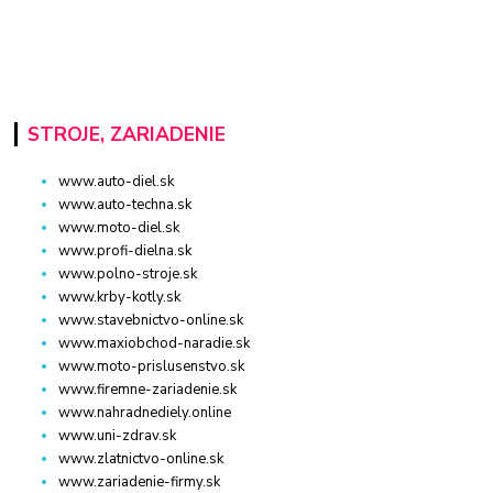
STROJE, ZARIADENIE
www.auto-diel.sk
www.auto-techna.sk
www.moto-diel.sk
www.profi-dielna.sk
www.polno-stroje.sk
www.krby-kotly.sk
www.stavebnictvo-online.sk
www.maxiobchod-naradie.sk
www.moto-prislusenstvo.sk
www.firemne-zariadenie.sk
www.nahradnediely.online
www.uni-zdrav.sk
www.zlatnictvo-online.sk
www.zariadenie-firmy.sk