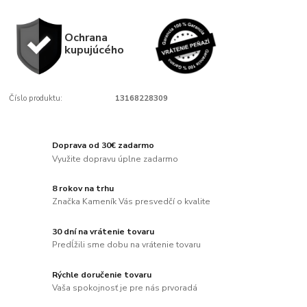
Ochrana
kupujúcého
Číslo produktu:
13168228309
Doprava od 30€ zadarmo
Využite dopravu úplne zadarmo
8 rokov na trhu
Značka Kameník Vás presvedčí o kvalite
30 dní na vrátenie tovaru
Predĺžili sme dobu na vrátenie tovaru
Rýchle doručenie tovaru
Vaša spokojnosť je pre nás prvoradá