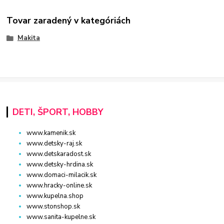
Tovar zaradený v kategóriách
Makita
DETI, ŠPORT, HOBBY
www.kamenik.sk
www.detsky-raj.sk
www.detskaradost.sk
www.detsky-hrdina.sk
www.domaci-milacik.sk
www.hracky-online.sk
www.kupelna.shop
www.stonshop.sk
www.sanita-kupelne.sk