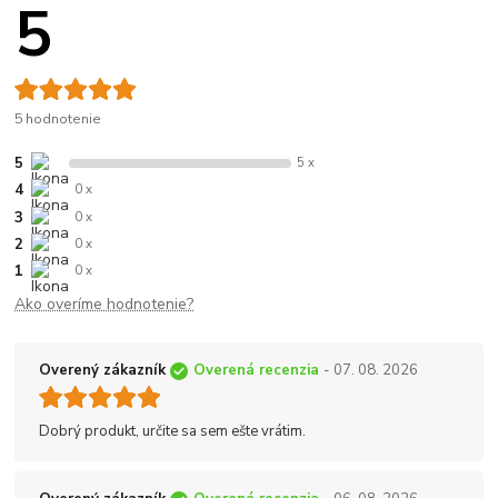
5
5 hodnotenie
5
5 x
4
0 x
3
0 x
2
0 x
1
0 x
Ako overíme hodnotenie?
Overený zákazník
Overená recenzia
- 07. 08. 2026
Dobrý produkt, určite sa sem ešte vrátim.