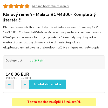
Ako ma hodnotia zákazníci
Klinový remeň - Makita BCM4300- Kompletný
štartér č.
Klinové remne - Náhradné diely pre náradiePas wielorowkowy 12 PL
1473, 580L ContinentalWłaściwości:wysokie prędkości liniowe pasa do
60 m/sprzeznaczone dla dużych przełożeń kinematycznychwysokie
wartości przenoszonych mocyniskie drganiadługi okres
eksploatacjiumiarkowana olejoodporność brak higrosko...
celý popis
Dostupnosť
do 3-7 dní
140,06 EUR
113,87 EUR
bez DPH
Pridať do košíka
Tento mesiac zakúpili 15 zákazníci.