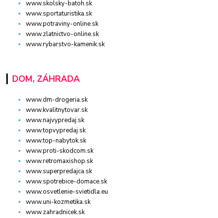
www.skolsky-batoh.sk
www.sportaturistika.sk
www.potraviny-online.sk
www.zlatnictvo-online.sk
www.rybarstvo-kamenik.sk
DOM, ZÁHRADA
www.dm-drogeria.sk
www.kvalitnytovar.sk
www.najvypredaj.sk
www.topvypredaj.sk
www.top-nabytok.sk
www.proti-skodcom.sk
www.retromaxishop.sk
www.superpredajca.sk
www.spotrebice-domace.sk
www.osvetlenie-svietidla.eu
www.uni-kozmetika.sk
www.zahradnicek.sk