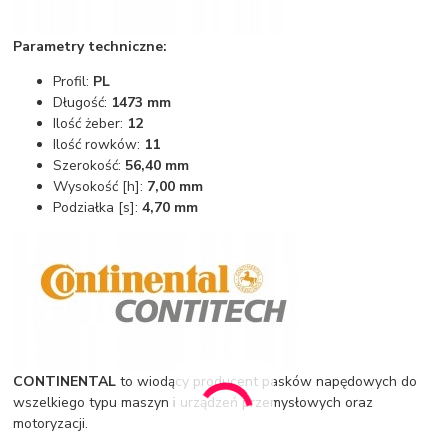
Parametry techniczne:
Profil:
PL
Długość:
1473 mm
Ilość żeber:
12
Ilość rowków:
11
Szerokość:
56,40 mm
Wysokość [h]:
7,00 mm
Podziałka [s]:
4,70 mm
CONTINENTAL
to wiodący producent pasków napędowych do
wszelkiego typu maszyn i urządzeń przemysłowych oraz
motoryzacji.