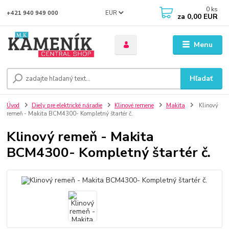
0
ks
EUR
+421 940 949 000
za
0,00 EUR
Menu
Hľadať
Úvod
Diely pre elektrické náradie
Klinové remene
Makita
Klinový
remeň - Makita BCM4300- Kompletný štartér č.
Klinový remeň - Makita
BCM4300- Kompletný štartér č.