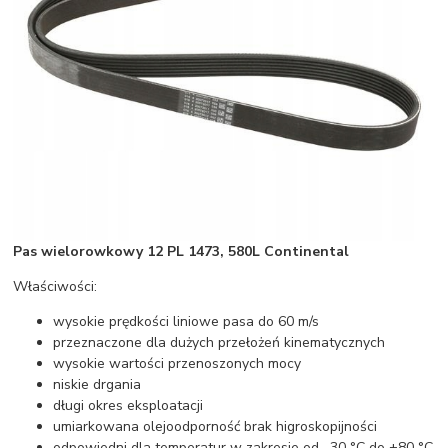
Pas wielorowkowy 12 PL 1473, 580L Continental
Właściwości:
wysokie prędkości liniowe pasa do 60 m/s
przeznaczone dla dużych przełożeń kinematycznych
wysokie wartości przenoszonych mocy
niskie drgania
długi okres eksploatacji
umiarkowana olejoodporność brak higroskopijności
odpowiedni dla temperatur w zakresie od –30 °C do +80 °C