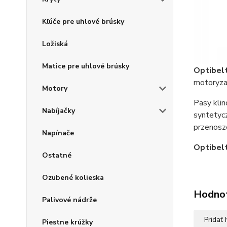
Kľúče pre uhlové brúsky
Ložiská
Matice pre uhlové brúsky
Optibel
motoryzac
Motory
Pasy kli
Nabíjačky
syntetycz
przenosz
Napínače
Optibel
Ostatné
Ozubené kolieska
Hodno
Palivové nádrže
Pridať
Piestne krúžky