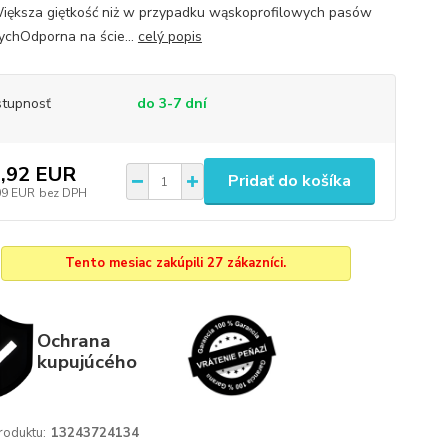
ększa giętkość niż w przypadku wąskoprofilowych pasów
ychOdporna na ście...
celý popis
tupnosť
do 3-7 dní
,92 EUR
Pridať do košíka
09 EUR
bez DPH
Tento mesiac zakúpili 27 zákazníci.
Ochrana
kupujúcého
roduktu:
13243724134