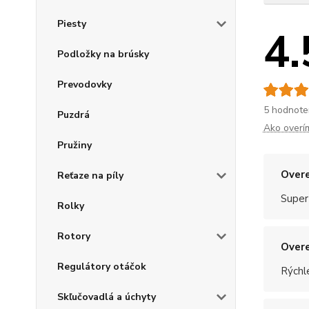
Piesty
4.
Podložky na brúsky
Prevodovky
5 hodnote
Puzdrá
Ako overí
Pružiny
Overe
Reťaze na píly
Super
Rolky
Rotory
Overe
Regulátory otáčok
Rýchle
Skľučovadlá a úchyty