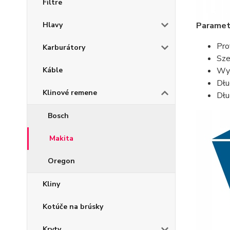
Filtre
Hlavy
Parametr
Pro
Karburátory
Sze
Káble
Wys
Dłu
Klinové remene
Dłu
Bosch
Makita
Oregon
Kliny
Kotúče na brúsky
Kryty