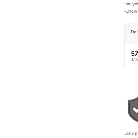
mocyWi
klinow
Dos
57
47,
Číslo p