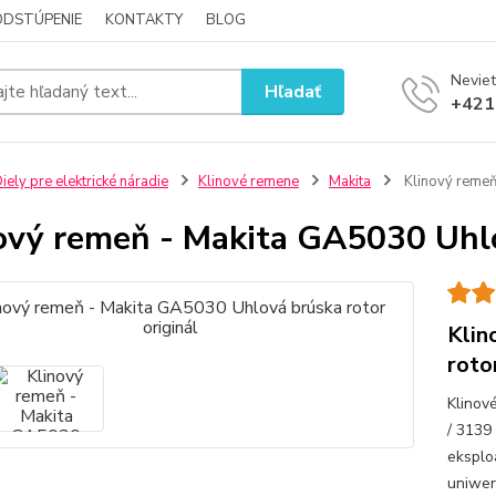
ODSTÚPENIE
KONTAKTY
BLOG
Neviet
Hľadať
+421
iely pre elektrické náradie
Klinové remene
Makita
Klinový remeň
ový remeň - Makita GA5030 Uhlo
Klin
roto
Klinov
/ 3139
eksplo
uniwer