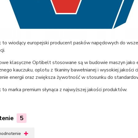
t
to wiodący europejski producent pasków napędowych do wszel
ji.
nowe klasyczne Optibelt stosowane są w budowie maszyn jako 
nego kauczuku, oplotu z tkaniny bawełnianej i wysokiej jakości 
enie energii oraz zwiększa żywotność w stosunku do standardo
t
to marka premium słynąca z najwyższej jakości produktów.
tenie
5
 hodnotenie