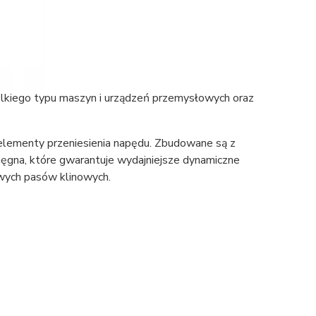
kiego typu maszyn i urządzeń przemysłowych oraz
elementy przeniesienia napędu. Zbudowane są z
cięgna, które gwarantuje wydajniejsze dynamiczne
wych pasów klinowych.