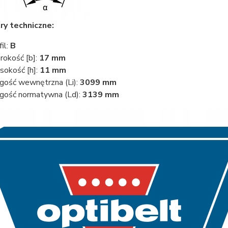
y techniczne:
fil:
B
rokość [b]:
17 mm
okość [h]:
11 mm
gość wewnętrzna (Li):
3099 mm
gość normatywna (Ld):
3139 mm