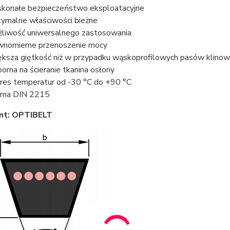
konałe bezpieczeństwo eksploatacyjne
ymalne właściwości bieżne
liwość uniwersalnego zastosowania
nomierne przenoszenie mocy
ksza giętkość niż w przypadku wąskoprofilowych pasów klino
orna na ścieranie tkanina osłony
res temperatur od -30 °C do +90 °C
rma DIN 2215
nt: OPTIBELT