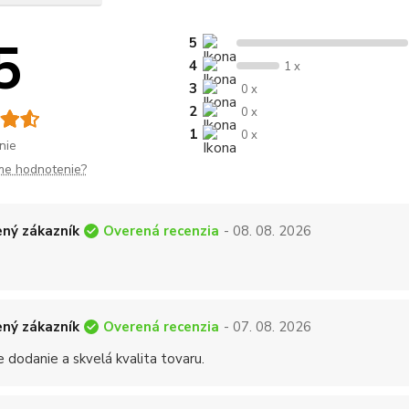
5
5
4
1 x
3
0 x
2
0 x
1
0 x
nie
me hodnotenie?
Overená recenzia
ný zákazník
- 08. 08. 2026
Overená recenzia
ný zákazník
- 07. 08. 2026
 dodanie a skvelá kvalita tovaru.