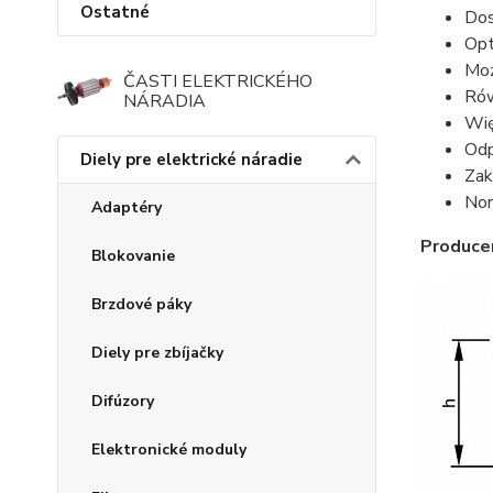
Ostatné
Dos
Opt
Moż
ČASTI ELEKTRICKÉHO
Rów
NÁRADIA
Wię
Odp
Diely pre elektrické náradie
Zak
No
Adaptéry
Produce
Blokovanie
Brzdové páky
Diely pre zbíjačky
Difúzory
Elektronické moduly