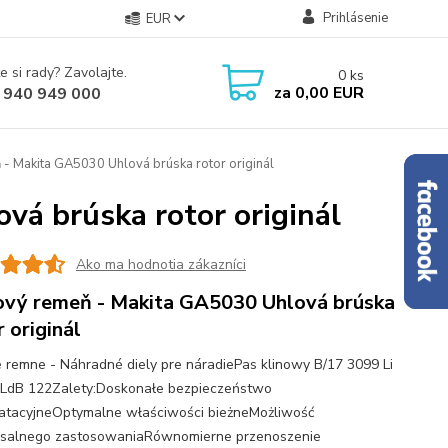
Prihlásenie
EUR
e si rady? Zavolajte.
0
ks
za
0,00 EUR
 940 949 000
 - Makita GA5030 Uhlová brúska rotor originál
vá brúska rotor originál
Ako ma hodnotia zákazníci
ový remeň - Makita GA5030 Uhlová brúska
r originál
é remne - Náhradné diely pre náradiePas klinowy B/17 3099 Li
 LdB 122Zalety:Doskonałe bezpieczeństwo
atacyjneOptymalne właściwości bieżneMożliwość
salnego zastosowaniaRównomierne przenoszenie