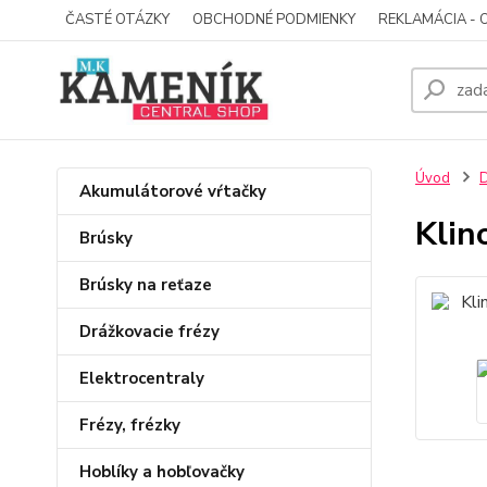
ČASTÉ OTÁZKY
OBCHODNÉ PODMIENKY
REKLAMÁCIA - 
Úvod
D
Akumulátorové vŕtačky
Klin
Brúsky
Brúsky na reťaze
Drážkovacie frézy
Elektrocentraly
Frézy, frézky
Hoblíky a hobľovačky