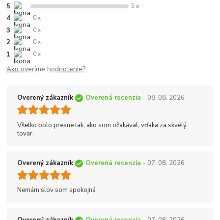
5
5 x
4
0 x
3
0 x
2
0 x
1
0 x
Ako overíme hodnotenie?
Overený zákazník
Overená recenzia
- 08. 08. 2026
Všetko bolo presne tak, ako som očakával, vďaka za skvelý
tovar.
Overený zákazník
Overená recenzia
- 07. 08. 2026
Nemám slov som spokojná