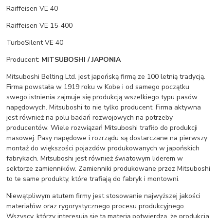
Raiffeisen VE 40
Raiffeisen VE 15-400
TurboSilent VE 40
Producent:
MITSUBOSHI / JAPONIA
Mitsuboshi Belting Ltd. jest japońską firmą ze 100 letnią tradycją.
Firma powstała w 1919 roku w Kobe i od samego początku
swego istnienia zajmuje się produkcją wszelkiego typu pasów
napędowych. Mitsuboshi to nie tylko producent. Firma aktywna
jest również na polu badań rozwojowych na potrzeby
producentów. Wiele rozwiązań Mitsuboshi trafiło do produkcji
masowej. Pasy napędowe i rozrządu są dostarczane na pierwszy
montaż do większości pojazdów produkowanych w japońskich
fabrykach. Mitsuboshi jest również światowym liderem w
sektorze zamienników. Zamienniki produkowane przez Mitsuboshi
to te same produkty, które trafiają do fabryk i montowni.
Niewątpliwym atutem firmy jest stosowanie najwyższej jakości
materiałów oraz rygorystycznego procesu produkcyjnego.
Wszyscy, którzy interesują się tą materią potwierdzą, że produkcja