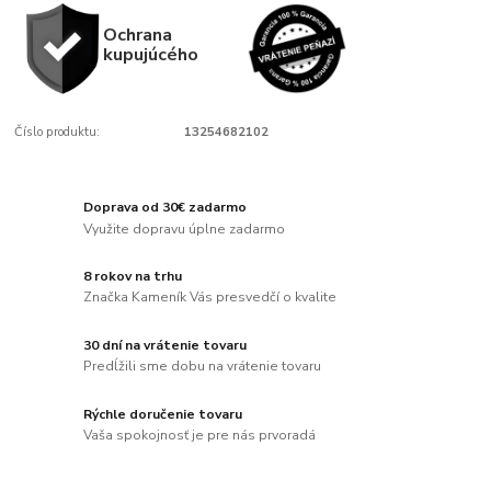
Ochrana
kupujúcého
Číslo produktu:
13254682102
Doprava od 30€ zadarmo
Využite dopravu úplne zadarmo
8 rokov na trhu
Značka Kameník Vás presvedčí o kvalite
30 dní na vrátenie tovaru
Predĺžili sme dobu na vrátenie tovaru
Rýchle doručenie tovaru
Vaša spokojnosť je pre nás prvoradá