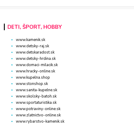
DETI, ŠPORT, HOBBY
www.kamenik.sk
www.detsky-raj.sk
www.detskaradost.sk
www.detsky-hrdina.sk
www.domaci-milacik.sk
www.hracky-online.sk
www.kupelna.shop
www.stonshop.sk
www.sanita-kupelne.sk
www.skolsky-batoh.sk
www.sportaturistika.sk
www.potraviny-online.sk
www.zlatnictvo-online.sk
www.rybarstvo-kamenik.sk