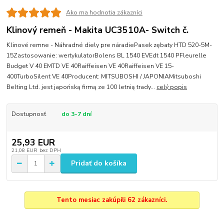
Ako ma hodnotia zákazníci
Klinový remeň - Makita UC3510A- Switch č.
Klinové remne - Náhradné diely pre náradiePasek zębaty HTD 520-5M-
15Zastosowanie: wertykulatorBolens BL 1540 EVEdt 1540 PFleurelle
Budget V 40 EMTD VE 40Raiffeisen VE 40Raiffeisen VE 15-
400TurboSilent VE 40Producent: MITSUBOSHI / JAPONIAMitsuboshi
Belting Ltd. jest japońską firmą ze 100 letnią trady...
celý popis
Dostupnosť
do 3-7 dní
25,93 EUR
21,08 EUR
bez DPH
Pridať do košíka
Tento mesiac zakúpili 62 zákazníci.