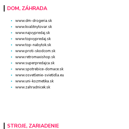
DOM, ZÁHRADA
www.dm-drogeria.sk
www.kvalitnytovar.sk
www.najvypredaj.sk
www.topvypredaj.sk
www.top-nabytok.sk
www.proti-skodcom.sk
www.retromaxishop.sk
www.superpredajca.sk
www.spotrebice-domace.sk
www.osvetlenie-svietidla.eu
www.uni-kozmetika.sk
www.zahradnicek.sk
STROJE, ZARIADENIE