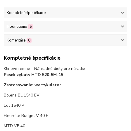
Kompletné špecifikácie
Hodnotenie
5
Komentáre
0
Kompletné špecifikácie
Klinové remne - Náhradné diely pre náradie
Pasek zębaty HTD 520-5M-15
Zastosowanie: wertykulator
Bolens BL 1540 EV
Edt 1540 P
Fleurelle Budget V 40 E
MTD VE 40