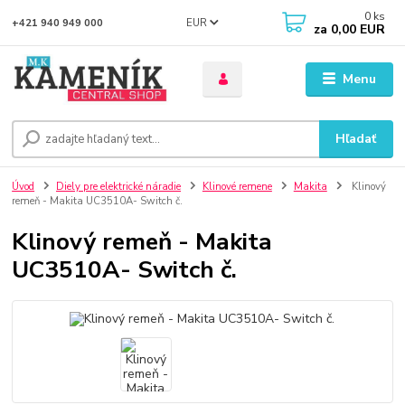
0
ks
EUR
+421 940 949 000
za
0,00 EUR
Menu
Hľadať
Úvod
Diely pre elektrické náradie
Klinové remene
Makita
Klinový
remeň - Makita UC3510A- Switch č.
Klinový remeň - Makita
UC3510A- Switch č.