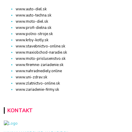
www.auto-diel.sk
www.auto-techna.sk
www.moto-diel.sk
www.profi-dielna.sk
www.polno-stroje.sk
www.krby-kotly.sk
www.stavebnictvo-online.sk
www.maxiobchod-naradie.sk
www.moto-prislusenstvo.sk
www.firemne-zariadenie.sk
www.nahradnediely.online
www.uni-zdrav.sk
www.zlatnictvo-online.sk
www.zariadenie-firmy.sk
KONTAKT