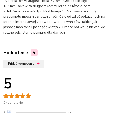
trzpienia: 8MMDługość cięcia: 47.6mmGłębokość cięcia:
18.5mmCałkowita długość: 65mmLiczba fletów: 2Ilość: 1
sztukPakiet zawiera:1pc frezUwaga:1. Rzeczywiste kolory
przedmiotu mogą nieznacznie różnić się od zdjęć pokazanych na
stronie internetowej z powodu wielu czynników, takich jak
jasność monitora i jasność światła.2. Proszę pozwolić niewielkie
ręczne odchylenie pomiaru dla danych.
Hodnotenie
5
Pridať hodnotenie
5
5 hodnotenie
5
5 x