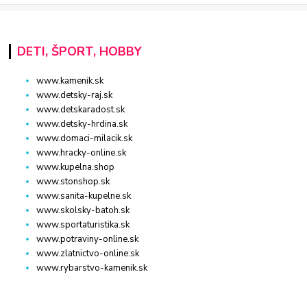
DETI, ŠPORT, HOBBY
www.kamenik.sk
www.detsky-raj.sk
www.detskaradost.sk
www.detsky-hrdina.sk
www.domaci-milacik.sk
www.hracky-online.sk
www.kupelna.shop
www.stonshop.sk
www.sanita-kupelne.sk
www.skolsky-batoh.sk
www.sportaturistika.sk
www.potraviny-online.sk
www.zlatnictvo-online.sk
www.rybarstvo-kamenik.sk