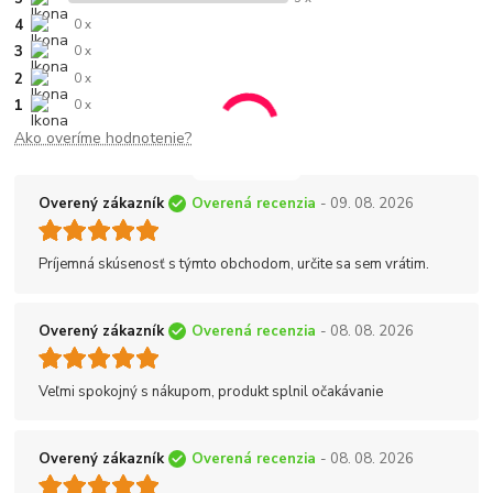
4
0 x
3
0 x
2
0 x
1
0 x
Ako overíme hodnotenie?
Overený zákazník
Overená recenzia
- 09. 08. 2026
Príjemná skúsenosť s týmto obchodom, určite sa sem vrátim.
Overený zákazník
Overená recenzia
- 08. 08. 2026
Veľmi spokojný s nákupom, produkt splnil očakávanie
Overený zákazník
Overená recenzia
- 08. 08. 2026