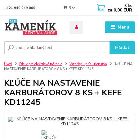
0
ks
EUR
+421 940 949 000
za
0,00 EUR
Menu
Hľadať
Úvod
Diely pre elektrické náradie
Vŕtačky - príslušenstvo
KĽÚČE NA
NASTAVENIE KARBURÁTOROV 8 KS + KEFE KD11245
KĽÚČE NA NASTAVENIE
KARBURÁTOROV 8 KS + KEFE
KD11245