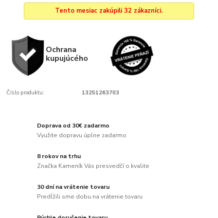
Tento mesiac zakúpili 32 zákazníci.
Ochrana
kupujúcého
Číslo produktu:
13251263703
Doprava od 30€ zadarmo
Využite dopravu úplne zadarmo
8 rokov na trhu
Značka Kameník Vás presvedčí o kvalite
30 dní na vrátenie tovaru
Predĺžili sme dobu na vrátenie tovaru
Rýchle doručenie tovaru