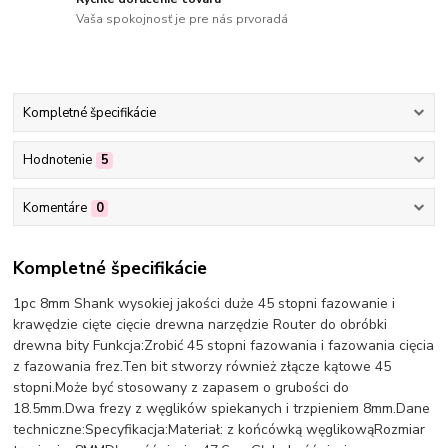
Vaša spokojnosť je pre nás prvoradá
Kompletné špecifikácie
Hodnotenie
5
Komentáre
0
Kompletné špecifikácie
1pc 8mm Shank wysokiej jakości duże 45 stopni fazowanie i
krawędzie cięte cięcie drewna narzędzie Router do obróbki
drewna bity Funkcja:Zrobić 45 stopni fazowania i fazowania cięcia
z fazowania frez.Ten bit stworzy również złącze kątowe 45
stopni.Może być stosowany z zapasem o grubości do
18.5mm.Dwa frezy z węglików spiekanych i trzpieniem 8mm.Dane
techniczne:Specyfikacja:Materiał: z końcówką węglikowąRozmiar