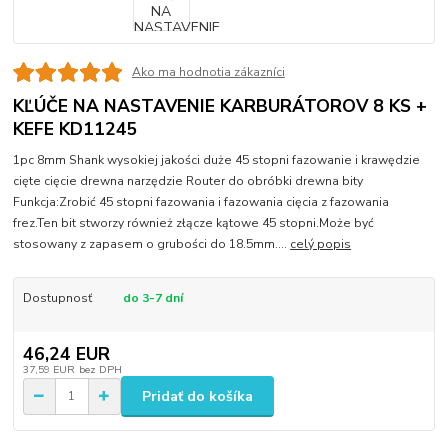
Ako ma hodnotia zákazníci
KĽÚČE NA NASTAVENIE KARBURÁTOROV 8 KS +
KEFE KD11245
1pc 8mm Shank wysokiej jakości duże 45 stopni fazowanie i krawędzie
cięte cięcie drewna narzędzie Router do obróbki drewna bity
Funkcja:Zrobić 45 stopni fazowania i fazowania cięcia z fazowania
frez.Ten bit stworzy również złącze kątowe 45 stopni.Może być
stosowany z zapasem o grubości do 18.5mm....
celý popis
Dostupnosť
do 3-7 dní
46,24 EUR
37,59 EUR
bez DPH
Pridať do košíka