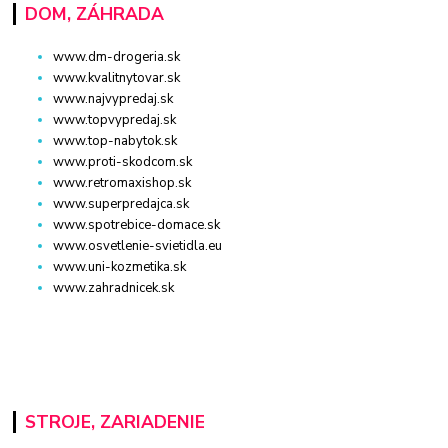
DOM, ZÁHRADA
www.dm-drogeria.sk
www.kvalitnytovar.sk
www.najvypredaj.sk
www.topvypredaj.sk
www.top-nabytok.sk
www.proti-skodcom.sk
www.retromaxishop.sk
www.superpredajca.sk
www.spotrebice-domace.sk
www.osvetlenie-svietidla.eu
www.uni-kozmetika.sk
www.zahradnicek.sk
STROJE, ZARIADENIE