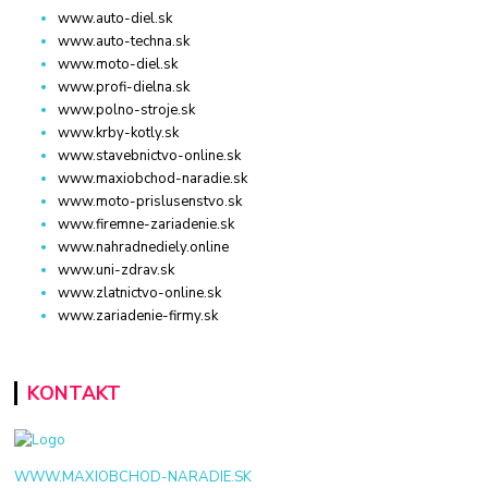
www.auto-diel.sk
www.auto-techna.sk
www.moto-diel.sk
www.profi-dielna.sk
www.polno-stroje.sk
www.krby-kotly.sk
www.stavebnictvo-online.sk
www.maxiobchod-naradie.sk
www.moto-prislusenstvo.sk
www.firemne-zariadenie.sk
www.nahradnediely.online
www.uni-zdrav.sk
www.zlatnictvo-online.sk
www.zariadenie-firmy.sk
KONTAKT
WWW.MAXIOBCHOD-NARADIE.SK