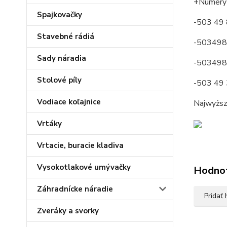
+Numery
Spajkovačky
-503 49
Stavebné rádiá
-503498
Sady náradia
-50349
Stolové píly
-503 49
Vodiace koľajnice
Najwyższe
Vrtáky
Vrtacie, buracie kladiva
Vysokotlakové umývačky
Hodno
Záhradnícke náradie
Pridať
Zveráky a svorky