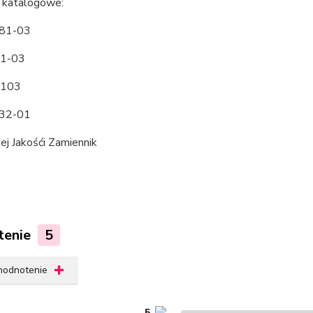
 katalogowe:
 81-03
1-03
8103
 32-01
j Jakośći Zamiennik
tenie
5
 hodnotenie