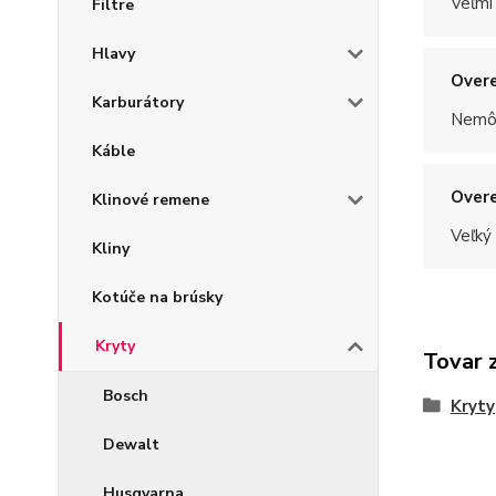
Veľmi
Filtre
Hlavy
Overe
Karburátory
Nemôž
Káble
Overe
Klinové remene
Veľký
Kliny
Kotúče na brúsky
Kryty
Tovar 
Bosch
Kryty
Dewalt
Husqvarna