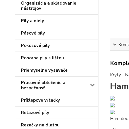
Organizácia a skladovanie
nástrojov
Píly a diely
Pásové píly
Kompl
Pokosové píly
Ponorne píly s lištou
Komple
Priemyselne vysavače
Kryty - N
Pracovné oblečenie a
Hamu
bezpečnosť
Príklepove vŕtačky
Reťazové píly
Hamulec 
Rezačky na dlažbu