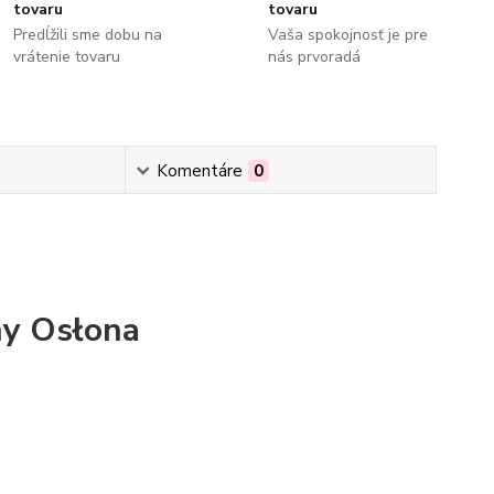
tovaru
tovaru
Predĺžili sme dobu na
Vaša spokojnosť je pre
vrátenie tovaru
nás prvoradá
Komentáre
0
y Osłona