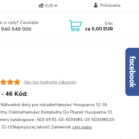
Prihlásenie
EUR
e si rady? Zavolajte.
0
ks
za
0,00 EUR
 940 949 000
Ako ma hodnotia zákazníci
 - 46 Kód:
- Náhradné diely pre náradieHamulec Husqvarna 51 55
tny OsłonaHamulec Kompletny Do Pilarek Husqvarna 51
mery katalogowe:-503 49 81-03-5034981-03-503498103-
 32-01Najwyższej Jakośći Zamiennik
celý popis