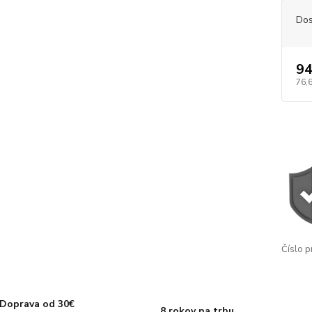
Dos
94
76,
Číslo p
Doprava od 30€
8 rokov na trhu