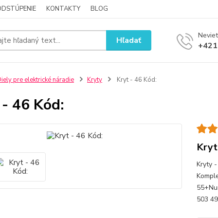
ODSTÚPENIE
KONTAKTY
BLOG
Neviet
Hľadať
+421
iely pre elektrické náradie
Kryty
Kryt - 46 Kód:
 - 46 Kód:
Kryt
Kryty 
Komple
55+Nu
503 49