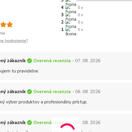
5
4
0 x
3
0 x
2
0 x
1
0 x
nie
me hodnotenie?
Overená recenzia
ný zákazník
- 07. 08. 2026
ujem tu pravidelne
Overená recenzia
ný zákazník
- 06. 08. 2026
ný výber produktov a profesionálny prístup.
Overená recenzia
ný zákazník
- 06. 08. 2026