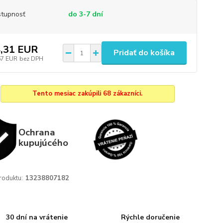
tupnosť
do 3-7 dní
,31 EUR
Pridať do košíka
67 EUR
bez DPH
Tento mesiac zakúpili 68 zákazníci.
Ochrana
kupujúcého
roduktu:
13238807182
30 dní na vrátenie
Rýchle doručenie