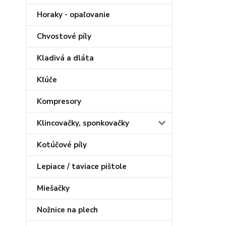
Horaky - opaľovanie
Chvostové píly
Kladivá a dláta
Kľúče
Kompresory
Klincovačky, sponkovačky
Kotúčové píly
Lepiace / taviace pištole
Miešačky
Nožnice na plech