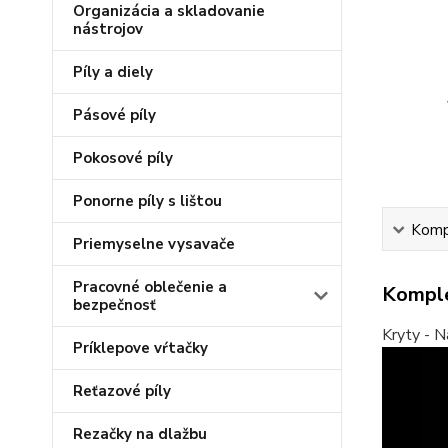
Organizácia a skladovanie
nástrojov
Píly a diely
Pásové píly
Pokosové píly
Ponorne píly s lištou
Kompl
Priemyselne vysavače
Pracovné oblečenie a
Komple
bezpečnosť
Kryty - N
Príklepove vŕtačky
Reťazové píly
Rezačky na dlažbu