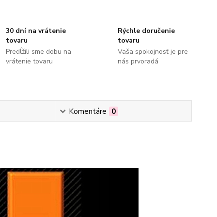
30 dní na vrátenie
Rýchle doručenie
tovaru
tovaru
Predĺžili sme dobu na
Vaša spokojnosť je pre
vrátenie tovaru
nás prvoradá
Komentáre
0