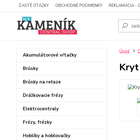
ČASTÉ OTÁZKY
OBCHODNÉ PODMIENKY
REKLAMÁCIA - 
Úvod
D
Akumulátorové vŕtačky
Kryt
Brúsky
Brúsky na reťaze
Drážkovacie frézy
Elektrocentraly
Frézy, frézky
Hoblíky a hobľovačky