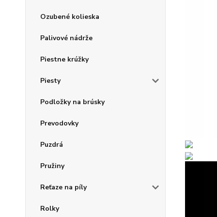
Ozubené kolieska
Palivové nádrže
Piestne krúžky
Piesty
Podložky na brúsky
Prevodovky
Puzdrá
Pružiny
Reťaze na píly
Rolky