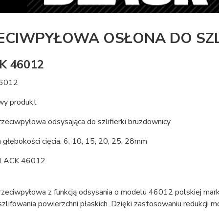
ECIWPYŁOWA OSŁONA DO SZL
K 46012
46012
wy produkt
zeciwpyłowa odsysająca do szlifierki bruzdownicy
 głębokości cięcia: 6, 10, 15, 20, 25, 28mm
BLACK 46012
rzeciwpyłowa z funkcją odsysania o modelu 46012 polskiej ma
zlifowania powierzchni płaskich. Dzięki zastosowaniu redukcji m