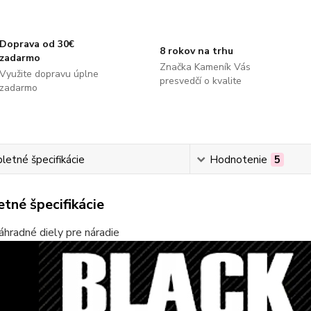
Doprava od 30€
8 rokov na trhu
zadarmo
Značka Kameník Vás
Využite dopravu úplne
presvedčí o kvalite
zadarmo
etné špecifikácie
Hodnotenie
5
tné špecifikácie
áhradné diely pre náradie