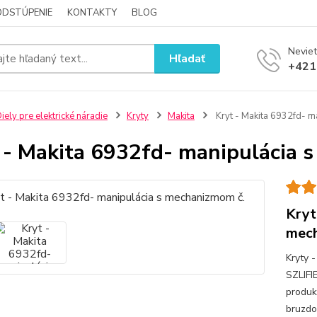
ODSTÚPENIE
KONTAKTY
BLOG
Neviet
Hľadať
+421
iely pre elektrické náradie
Kryty
Makita
Kryt - Makita 6932fd- m
 - Makita 6932fd- manipulácia 
Kryt
mech
Kryty
SZLIF
produk
bruzdow