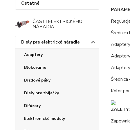
Ostatné
PARAME
Regulacja
ČASTI ELEKTRICKÉHO
NÁRADIA
Średnica
Diely pre elektrické náradie
Adaptery
Adaptéry
Adaptery
Adaptery
Blokovanie
Średnica
Brzdové páky
Kolor po
Diely pre zbíjačky
Difúzory
ZALETY:
Elektronické moduly
Zapewnia 