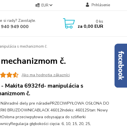
Prihlásenie
EUR
e si rady? Zavolajte.
0
ks
za
0,00 EUR
 940 949 000
anipulácia s mechanizmom č.
s mechanizmom č.
Ako ma hodnotia zákazníci
 - Makita 6932fd- manipulácia s
anizmom č.
 - Náhradné diely pre náradiePRZECIWPYŁOWA OSŁONA DO
IERKI BRUZDOWNICABLACK 46012Indeks: 46012Stan: Nowy
tOsłona przeciwpyłowa odsysająca do szlifierki
nicyRegulacja głębokości cięcia: 6, 10, 15, 20, 25,