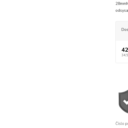
28mmMo
odsysa
Dos
42
34,
Číslo p