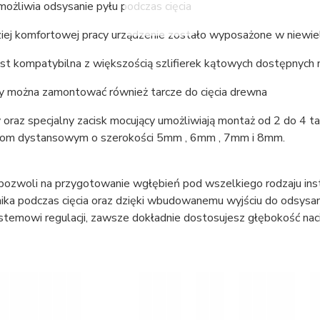
ożliwia odsysanie pyłu podczas cięcia
ziej komfortowej pracy urządzenie zostało wyposażone w niewie
st kompatybilna z większością szlifierek kątowych dostępnych 
y można zamontować również tarcze do cięcia drewna
oraz specjalny zacisk mocujący umożliwiają montaż od 2 do 4 ta
om dystansowym o szerokości 5mm , 6mm , 7mm i 8mm.
ozwoli na przygotowanie wgłębień pod wszelkiego rodzaju insta
ika podczas cięcia oraz dzięki wbudowanemu wyjściu do odsysani
stemowi regulacji, zawsze dokładnie dostosujesz głębokość naci