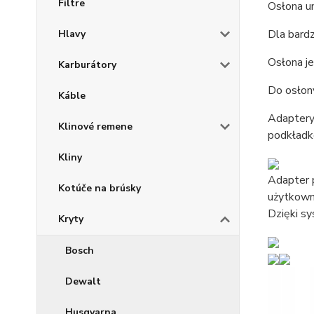
Filtre
Osłona um
Dla bard
Hlavy
Osłona je
Karburátory
Do osłon
Káble
Adaptery 
Klinové remene
podkładk
Kliny
Adapter p
Kotúče na brúsky
użytkown
Dzięki sy
Kryty
Bosch
Dewalt
Husqvarna