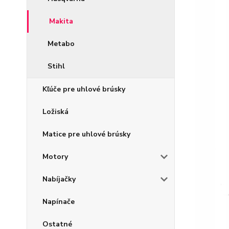
Makita
Metabo
Stihl
Kľúče pre uhlové brúsky
Ložiská
Matice pre uhlové brúsky
Motory
Nabíjačky
Napínače
Ostatné