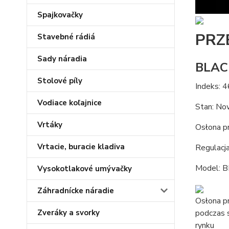
Spajkovačky
PRZ
Stavebné rádiá
Sady náradia
BLAC
Stolové píly
Indeks: 
Vodiace koľajnice
Stan: No
Vrtáky
Osłona pr
Vrtacie, buracie kladiva
Regulacja
Model: 
Vysokotlakové umývačky
Záhradnícke náradie
Osłona p
Zveráky a svorky
podczas s
rynku