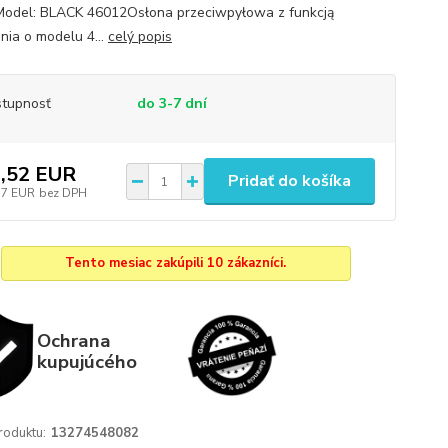
del: BLACK 46012Osłona przeciwpyłowa z funkcją
nia o modelu 4...
celý popis
tupnosť
do 3-7 dní
,52 EUR
Pridať do košíka
57 EUR
bez DPH
Tento mesiac zakúpili 10 zákazníci.
Ochrana
kupujúcého
roduktu:
13274548082