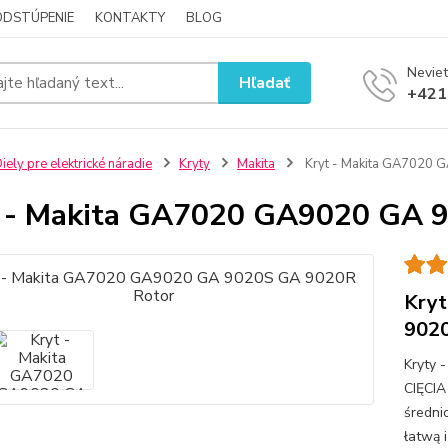
ODSTÚPENIE
KONTAKTY
BLOG
Neviet
Hľadať
+421
iely pre elektrické náradie
Kryty
Makita
Kryt - Makita GA7020 
 - Makita GA7020 GA9020 GA 
Kryt
902
Kryty
CIĘCI
średni
łatwą 