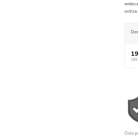
widocz
ostrza.
Dos
19
161
Číslo p