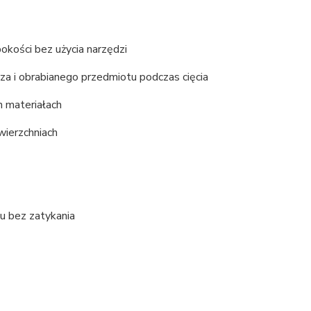
bokości bez użycia narzędzi
a i obrabianego przedmiotu podczas cięcia
h materiałach
wierzchniach
u bez zatykania