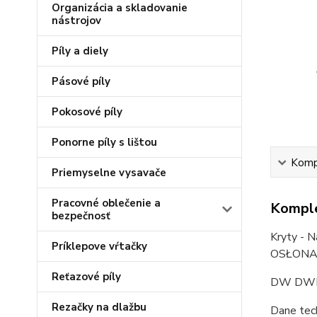
Organizácia a skladovanie
nástrojov
Píly a diely
Pásové píly
Pokosové píly
Ponorne píly s lištou
Kompl
Priemyselne vysavače
Pracovné oblečenie a
Komple
bezpečnosť
Kryty - N
Príklepove vŕtačky
OSŁONA
Reťazové píly
DW DW
Rezačky na dlažbu
Dane tec