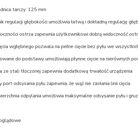
ednica tarczy: 125 mm
ik regulacji głębokości umożliwia łatwą i dokładną regulację głę
oczności ostrza zapewnia użytkownikowi dobrą widoczność ostrz
ięcia wgłębnego pozwala na pełne cięcie bez pyłu we wszystkic
owane do podstawy umożliwiają płynne cięcie na nierównych po
 ze stali tłoczonej zapewnia dodatkową trwałość urządzenia
port odsysania pyłu zapewnia, że wąż nie zasłania linii cięcia
erzchnia odpylania umożliwia maksymalne odsysanie pyłu i gruz
poglądowe