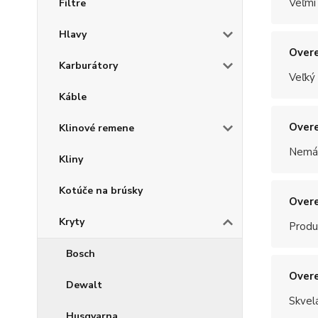
Veľmi
Filtre
Hlavy
Overe
Karburátory
Veľký
Káble
Overe
Klinové remene
Nemám
Kliny
Kotúče na brúsky
Overe
Kryty
Produ
Bosch
Overe
Dewalt
Skvel
Husqvarna