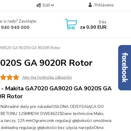
Prihlásenie
EUR
e si rady? Zavolajte.
0
ks
za
0,00 EUR
 940 949 000
GA9020 GA 9020S GA 9020R Rotor
9020S GA 9020R Rotor
Ako ma hodnotia zákazníci
 - Makita GA7020 GA9020 GA 9020S GA
0R Rotor
 - Náhradné diely pre náradieOSŁONA ODSYSAJĄCA DO
A BETONU 125MMDW DWE46225Dane techniczne:Maks.
ca tarczy: 125 mmOgranicznik regulacji głębokości umożliwia
i dokładną regulację głębokości bez użycia narzędziOkno