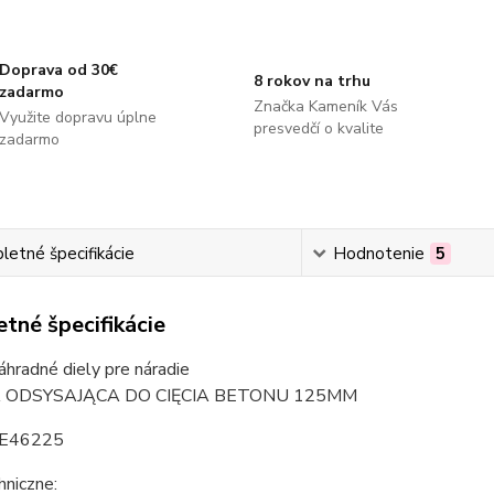
Doprava od 30€
8 rokov na trhu
zadarmo
Značka Kameník Vás
Využite dopravu úplne
presvedčí o kvalite
zadarmo
etné špecifikácie
Hodnotenie
5
tné špecifikácie
áhradné diely pre náradie
 ODSYSAJĄCA DO CIĘCIA BETONU 125MM
E46225
hniczne: