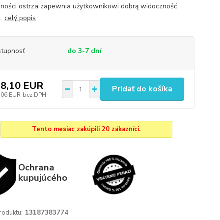
ności ostrza zapewnia użytkownikowi dobrą widoczność
..
celý popis
tupnosť
do 3-7 dní
8,10 EUR
Pridať do košíka
,06 EUR
bez DPH
Tento mesiac zakúpili 20 zákazníci.
Ochrana
kupujúcého
roduktu:
13187383774