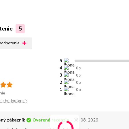
tenie
5
 hodnotenie
5
4
0 x
3
0 x
2
0 x
1
0 x
nie
me hodnotenie?
Overená recenzia
ný zákazník
- 08. 08. 2026