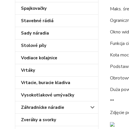
Spajkovačky
Maks. śr
Ograniczn
Stavebné rádiá
Okno wid
Sady náradia
Funkcja c
Stolové píly
Koła moc
Vodiace koľajnice
Podstawa
Vrtáky
Obrotowy 
Vrtacie, buracie kladiva
Duża powi
Vysokotlakové umývačky
**
Záhradnícke náradie
Zdjęcie 
Zveráky a svorky