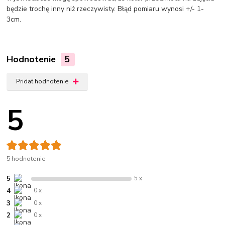
będzie trochę inny niż rzeczywisty. Błąd pomiaru wynosi +/- 1-
3cm.
Hodnotenie
5
Pridať hodnotenie
5
5 hodnotenie
5
5 x
4
0 x
3
0 x
2
0 x