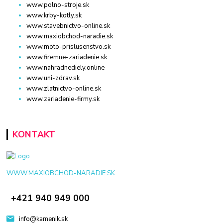
www.polno-stroje.sk
www.krby-kotly.sk
www.stavebnictvo-online.sk
www.maxiobchod-naradie.sk
www.moto-prislusenstvo.sk
www.firemne-zariadenie.sk
www.nahradnediely.online
www.uni-zdrav.sk
www.zlatnictvo-online.sk
www.zariadenie-firmy.sk
KONTAKT
WWW.MAXIOBCHOD-NARADIE.SK
+421 940 949 000
info@kamenik.sk