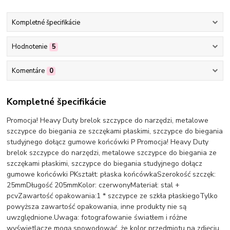
Kompletné špecifikácie
Hodnotenie
5
Komentáre
0
Kompletné špecifikácie
Promocja! Heavy Duty brelok szczypce do narzędzi, metalowe
szczypce do biegania ze szczękami płaskimi, szczypce do biegania
studyjnego dołącz gumowe końcówki P Promocja! Heavy Duty
brelok szczypce do narzędzi, metalowe szczypce do biegania ze
szczękami płaskimi, szczypce do biegania studyjnego dołącz
gumowe końcówki PKształt: płaska końcówkaSzerokość szczęk:
25mmDługość 205mmKolor: czerwonyMateriał: stal +
pcvZawartość opakowania:1 * szczypce ze szkła płaskiegoTylko
powyższa zawartość opakowania, inne produkty nie są
uwzględnione.Uwaga: fotografowanie światłem i różne
wyświetlacze mogą spowodować, że kolor przedmiotu na zdjęciu