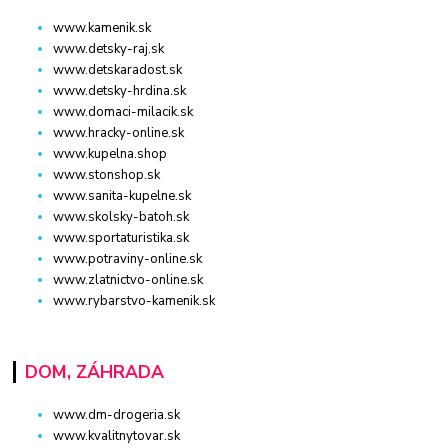
www.kamenik.sk
www.detsky-raj.sk
www.detskaradost.sk
www.detsky-hrdina.sk
www.domaci-milacik.sk
www.hracky-online.sk
www.kupelna.shop
www.stonshop.sk
www.sanita-kupelne.sk
www.skolsky-batoh.sk
www.sportaturistika.sk
www.potraviny-online.sk
www.zlatnictvo-online.sk
www.rybarstvo-kamenik.sk
DOM, ZÁHRADA
www.dm-drogeria.sk
www.kvalitnytovar.sk