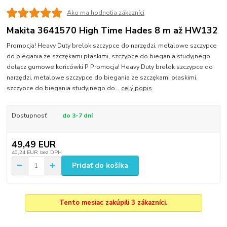
Ako ma hodnotia zákazníci
Makita 3641570 High Time Hades 8 m až HW132
Promocja! Heavy Duty brelok szczypce do narzędzi, metalowe szczypce
do biegania ze szczękami płaskimi, szczypce do biegania studyjnego
dołącz gumowe końcówki P Promocja! Heavy Duty brelok szczypce do
narzędzi, metalowe szczypce do biegania ze szczękami płaskimi,
szczypce do biegania studyjnego do...
celý popis
Dostupnosť
do 3-7 dní
49,49 EUR
40,24 EUR
bez DPH
Pridať do košíka
Tento mesiac zakúpili 3 zákazníci.