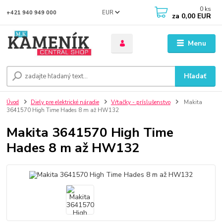
0
ks
EUR
+421 940 949 000
za
0,00 EUR
Menu
Hľadať
Úvod
Diely pre elektrické náradie
Vŕtačky - príslušenstvo
Makita
3641570 High Time Hades 8 m až HW132
Makita 3641570 High Time
Hades 8 m až HW132