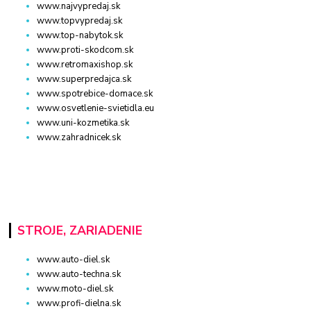
www.najvypredaj.sk
www.topvypredaj.sk
www.top-nabytok.sk
www.proti-skodcom.sk
www.retromaxishop.sk
www.superpredajca.sk
www.spotrebice-domace.sk
www.osvetlenie-svietidla.eu
www.uni-kozmetika.sk
www.zahradnicek.sk
STROJE, ZARIADENIE
www.auto-diel.sk
www.auto-techna.sk
www.moto-diel.sk
www.profi-dielna.sk