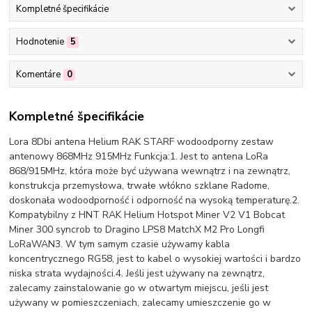
Kompletné špecifikácie
Hodnotenie
5
Komentáre
0
Kompletné špecifikácie
Lora 8Dbi antena Helium RAK STARF wodoodporny zestaw
antenowy 868MHz 915MHz Funkcja:1. Jest to antena LoRa
868/915MHz, która może być używana wewnątrz i na zewnątrz,
konstrukcja przemysłowa, trwałe włókno szklane Radome,
doskonała wodoodporność i odporność na wysoką temperaturę.2.
Kompatybilny z HNT RAK Helium Hotspot Miner V2 V1 Bobcat
Miner 300 syncrob to Dragino LPS8 MatchX M2 Pro Longfi
LoRaWAN3. W tym samym czasie używamy kabla
koncentrycznego RG58, jest to kabel o wysokiej wartości i bardzo
niska strata wydajności.4. Jeśli jest używany na zewnątrz,
zalecamy zainstalowanie go w otwartym miejscu, jeśli jest
używany w pomieszczeniach, zalecamy umieszczenie go w