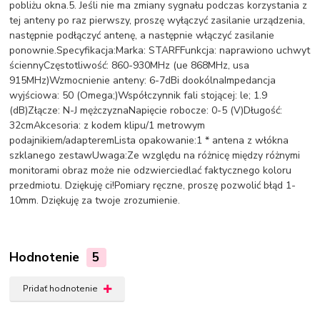
pobliżu okna.5. Jeśli nie ma zmiany sygnału podczas korzystania z
tej anteny po raz pierwszy, proszę wyłączyć zasilanie urządzenia,
następnie podłączyć antenę, a następnie włączyć zasilanie
ponownie.Specyfikacja:Marka: STARFFunkcja: naprawiono uchwyt
ściennyCzęstotliwość: 860-930MHz (ue 868MHz, usa
915MHz)Wzmocnienie anteny: 6-7dBi dookólnaImpedancja
wyjściowa: 50 (Omega;)Współczynnik fali stojącej: le; 1.9
(dB)Złącze: N-J mężczyznaNapięcie robocze: 0-5 (V)Długość:
32cmAkcesoria: z kodem klipu/1 metrowym
podajnikiem/adapteremLista opakowanie:1 * antena z włókna
szklanego zestawUwaga:Ze względu na różnicę między różnymi
monitorami obraz może nie odzwierciedlać faktycznego koloru
przedmiotu. Dziękuję ci!Pomiary ręczne, proszę pozwolić błąd 1-
10mm. Dziękuję za twoje zrozumienie.
Hodnotenie
5
Pridať hodnotenie