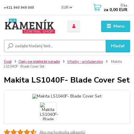
0
ks
EUR
+421 940 949 000
za
0,00 EUR
Menu
Hľadať
Úvod
Diely pre elektrické náradie
Vŕtačky - príslušenstvo
Makita
LS1040F- Blade Cover Set
Makita LS1040F- Blade Cover Set
Ako ma hodnotia zákazníci