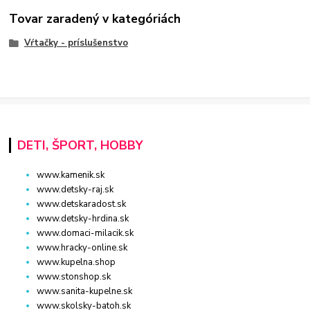
Tovar zaradený v kategóriách
Vŕtačky - príslušenstvo
DETI, ŠPORT, HOBBY
www.kamenik.sk
www.detsky-raj.sk
www.detskaradost.sk
www.detsky-hrdina.sk
www.domaci-milacik.sk
www.hracky-online.sk
www.kupelna.shop
www.stonshop.sk
www.sanita-kupelne.sk
www.skolsky-batoh.sk