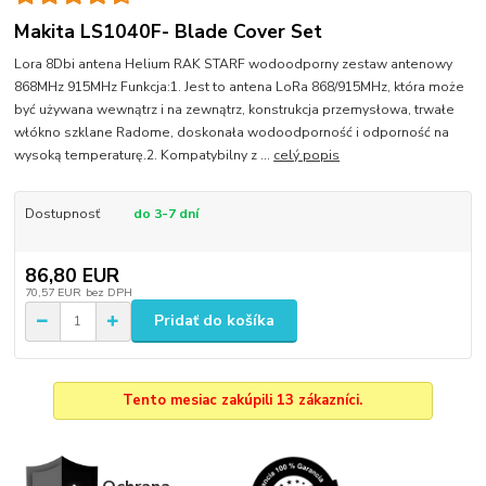
Makita LS1040F- Blade Cover Set
Lora 8Dbi antena Helium RAK STARF wodoodporny zestaw antenowy
868MHz 915MHz Funkcja:1. Jest to antena LoRa 868/915MHz, która może
być używana wewnątrz i na zewnątrz, konstrukcja przemysłowa, trwałe
włókno szklane Radome, doskonała wodoodporność i odporność na
wysoką temperaturę.2. Kompatybilny z ...
celý popis
Dostupnosť
do 3-7 dní
86,80 EUR
70,57 EUR
bez DPH
Pridať do košíka
Tento mesiac zakúpili 13 zákazníci.