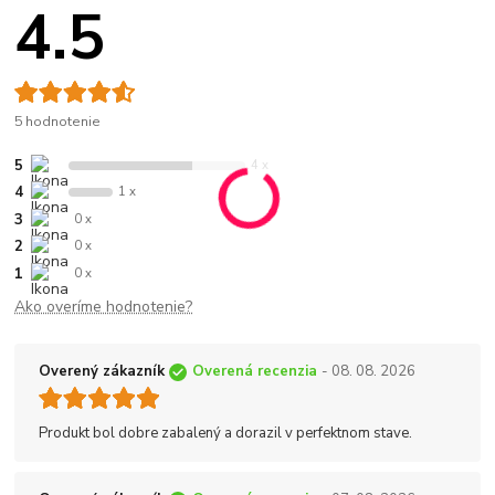
4.5
5 hodnotenie
5
4 x
4
1 x
3
0 x
2
0 x
1
0 x
Ako overíme hodnotenie?
Overený zákazník
Overená recenzia
- 08. 08. 2026
Produkt bol dobre zabalený a dorazil v perfektnom stave.