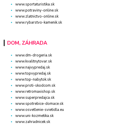
www.sportaturistika.sk
www.potraviny-online.sk
www.zlatnictvo-online.sk
www.rybarstvo-kamenik.sk
DOM, ZÁHRADA
www.dm-drogeria.sk
www.kvalitnytovar.sk
www.najvypredaj.sk
www.topvypredaj.sk
www.top-nabytok.sk
www.proti-skodcom.sk
www.retromaxishop.sk
www.superpredajca.sk
www.spotrebice-domace.sk
www.osvetlenie-svietidla.eu
www.uni-kozmetika.sk
www.zahradnicek.sk