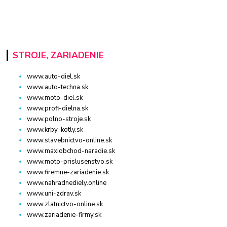
STROJE, ZARIADENIE
www.auto-diel.sk
www.auto-techna.sk
www.moto-diel.sk
www.profi-dielna.sk
www.polno-stroje.sk
www.krby-kotly.sk
www.stavebnictvo-online.sk
www.maxiobchod-naradie.sk
www.moto-prislusenstvo.sk
www.firemne-zariadenie.sk
www.nahradnediely.online
www.uni-zdrav.sk
www.zlatnictvo-online.sk
www.zariadenie-firmy.sk