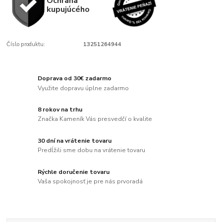
Ochrana
kupujúcého
Číslo produktu:
13251264944
Doprava od 30€ zadarmo
Využite dopravu úplne zadarmo
8 rokov na trhu
Značka Kameník Vás presvedčí o kvalite
30 dní na vrátenie tovaru
Predĺžili sme dobu na vrátenie tovaru
Rýchle doručenie tovaru
Vaša spokojnosť je pre nás prvoradá