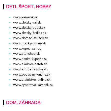
DETI, ŠPORT, HOBBY
www.kamenik.sk
www.detsky-raj.sk
www.detskaradost.sk
www.detsky-hrdina.sk
www.domaci-milacik.sk
www.hracky-online.sk
www.kupelna.shop
www.stonshop.sk
www.sanita-kupelne.sk
www.skolsky-batoh.sk
www.sportaturistika.sk
www.potraviny-online.sk
www.zlatnictvo-online.sk
www.rybarstvo-kamenik.sk
DOM, ZÁHRADA