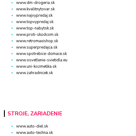
www.dm-drogeria.sk
www.kvalitnytovar.sk
www.najvypredaj.sk
www.topvypredaj.sk
www.top-nabytok.sk
www.proti-skodcom.sk
www.retromaxishop.sk
www.superpredajca.sk
www.spotrebice-domace.sk
www.osvetlenie-svietidla.eu
www.uni-kozmetika.sk
www.zahradnicek.sk
STROJE, ZARIADENIE
www.auto-diel.sk
www.auto-techna.sk