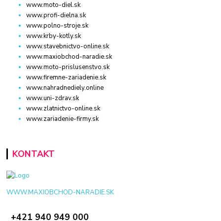
www.moto-diel.sk
www.profi-dielna.sk
www.polno-stroje.sk
www.krby-kotly.sk
www.stavebnictvo-online.sk
www.maxiobchod-naradie.sk
www.moto-prislusenstvo.sk
www.firemne-zariadenie.sk
www.nahradnediely.online
www.uni-zdrav.sk
www.zlatnictvo-online.sk
www.zariadenie-firmy.sk
KONTAKT
WWW.MAXIOBCHOD-NARADIE.SK
+421 940 949 000