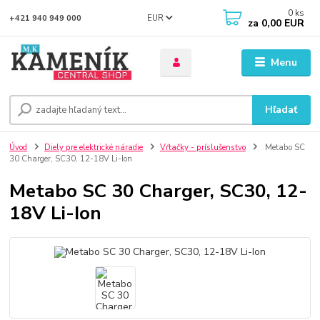
0
ks
EUR
+421 940 949 000
za
0,00 EUR
Menu
Hľadať
Úvod
Diely pre elektrické náradie
Vŕtačky - príslušenstvo
Metabo SC
30 Charger, SC30, 12-18V Li-Ion
Metabo SC 30 Charger, SC30, 12-
18V Li-Ion