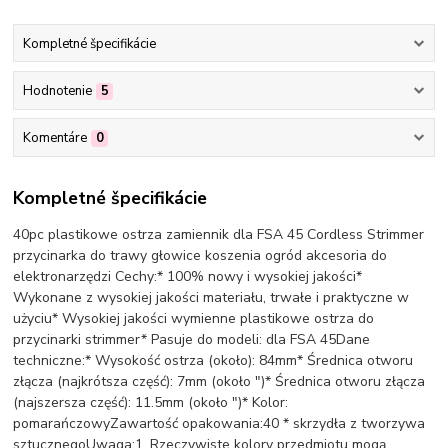
Kompletné špecifikácie
Hodnotenie
5
Komentáre
0
Kompletné špecifikácie
40pc plastikowe ostrza zamiennik dla FSA 45 Cordless Strimmer
przycinarka do trawy głowice koszenia ogród akcesoria do
elektronarzędzi Cechy:* 100% nowy i wysokiej jakości*
Wykonane z wysokiej jakości materiału, trwałe i praktyczne w
użyciu* Wysokiej jakości wymienne plastikowe ostrza do
przycinarki strimmer* Pasuje do modeli: dla FSA 45Dane
techniczne:* Wysokość ostrza (około): 84mm* Średnica otworu
złącza (najkrótsza część): 7mm (około ")* Średnica otworu złącza
(najszersza część): 11.5mm (około ")* Kolor:
pomarańczowyZawartość opakowania:40 * skrzydła z tworzywa
sztucznegoUwaga:1. Rzeczywiste kolory przedmiotu mogą