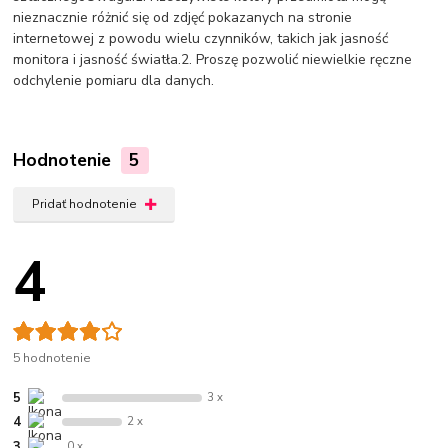
nieznacznie różnić się od zdjęć pokazanych na stronie
internetowej z powodu wielu czynników, takich jak jasność
monitora i jasność światła.2. Proszę pozwolić niewielkie ręczne
odchylenie pomiaru dla danych.
Hodnotenie
5
Pridať hodnotenie
4
5 hodnotenie
5
3 x
4
2 x
3
0 x