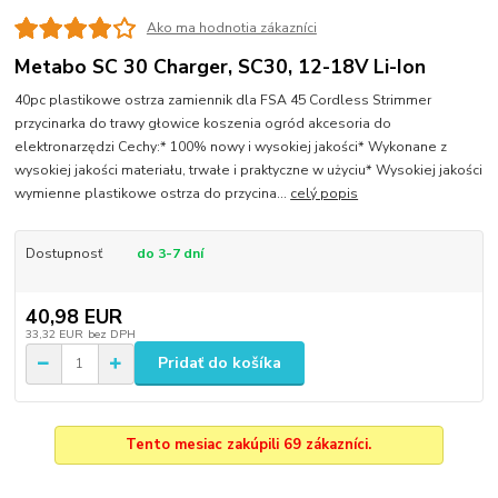
Ako ma hodnotia zákazníci
Metabo SC 30 Charger, SC30, 12-18V Li-Ion
40pc plastikowe ostrza zamiennik dla FSA 45 Cordless Strimmer
przycinarka do trawy głowice koszenia ogród akcesoria do
elektronarzędzi Cechy:* 100% nowy i wysokiej jakości* Wykonane z
wysokiej jakości materiału, trwałe i praktyczne w użyciu* Wysokiej jakości
wymienne plastikowe ostrza do przycina...
celý popis
Dostupnosť
do 3-7 dní
40,98 EUR
33,32 EUR
bez DPH
Pridať do košíka
Tento mesiac zakúpili 69 zákazníci.