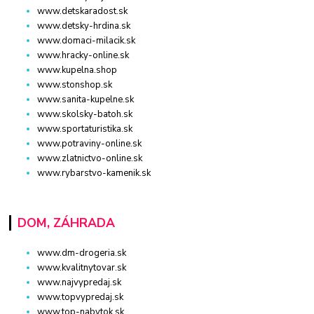
www.detskaradost.sk
www.detsky-hrdina.sk
www.domaci-milacik.sk
www.hracky-online.sk
www.kupelna.shop
www.stonshop.sk
www.sanita-kupelne.sk
www.skolsky-batoh.sk
www.sportaturistika.sk
www.potraviny-online.sk
www.zlatnictvo-online.sk
www.rybarstvo-kamenik.sk
DOM, ZÁHRADA
www.dm-drogeria.sk
www.kvalitnytovar.sk
www.najvypredaj.sk
www.topvypredaj.sk
www.top-nabytok.sk