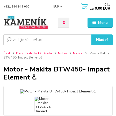
0
ks
EUR
+421 940 949 000
za
0,00 EUR
Menu
Hľadať
Úvod
Diely pre elektrické náradie
Motory
Makita
Motor - Makita
BTW450- Impact Element č.
Motor - Makita BTW450- Impact
Element č.