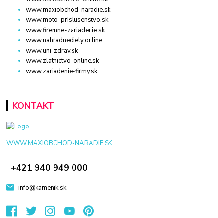
www.maxiobchod-naradie.sk
www.moto-prislusenstvo.sk
www.firemne-zariadenie.sk
www.nahradnediely.online
www.uni-zdrav.sk
www.zlatnictvo-online.sk
www.zariadenie-firmy.sk
KONTAKT
WWW.MAXIOBCHOD-NARADIE.SK
+421 940 949 000
info@kamenik.sk