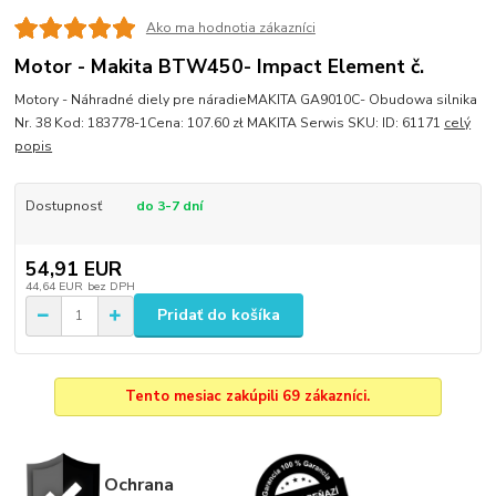
Ako ma hodnotia zákazníci
Motor - Makita BTW450- Impact Element č.
Motory - Náhradné diely pre náradieMAKITA GA9010C- Obudowa silnika
Nr. 38 Kod: 183778-1Cena: 107.60 zł MAKITA Serwis SKU: ID: 61171
celý
popis
Dostupnosť
do 3-7 dní
54,91 EUR
44,64 EUR
bez DPH
Pridať do košíka
Tento mesiac zakúpili 69 zákazníci.
Ochrana