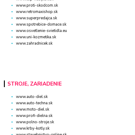
www.proti-skodcom.sk
www.retromaxishop.sk
www.superpredajca.sk
www.spotrebice-domace.sk
www.osvetlenie-svietidla.eu
www.uni-kozmetika.sk
www.zahradnicek.sk
STROJE, ZARIADENIE
www.auto-diel.sk
www.auto-techna.sk
www.moto-diel.sk
www.profi-dielna.sk
www.polno-stroje.sk
www.krby-kotly.sk
www.stavebnictvo-online.sk