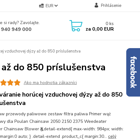
Prihlásenie
EUR
e si rady? Zavolajte.
0
ks
za
0,00 EUR
 940 949 000
ej vzduchovej dýzy až do 850 príslušenstva
 až do 850 príslušenstva
Ako ma hodnotia zákazníci
váranie horúcej vzduchovej dýzy až do 850
lušenstva
aw przewody paliwowe zestaw filtra paliwa Primer wąż
wy dla Poulan Chainsaw 2050 2150 2375 Weedeater
r Chainsaw Blower Ҳģ.detail-extend{ max-width: 984px; width:
argin:0 auto; } .detail-extend .product_c{ margin:30...
celý