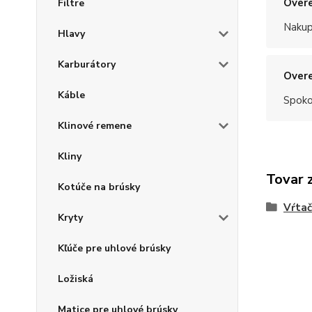
Overe
Filtre
Nakup
Hlavy
Karburátory
Overe
Káble
Spoko
Klinové remene
Kliny
Tovar 
Kotúče na brúsky
Vŕtač
Kryty
Kľúče pre uhlové brúsky
Ložiská
Matice pre uhlové brúsky