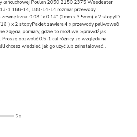
 piły łańcuchowej Poulan 2050 2150 2375 Weedeater
-13-1 188-14, 188-14-14 rozmiar przewody
ca zewnętrzna: 0.08 "x 0.14" (2mm x 3.5mm) x 2 stopyID
/16") x 2 stopyPakiet zawiera:4 x przewody paliwowe8
 zdjęcia, pomiary, gdzie to możliwe. Sprawdź jak
2. Proszę pozwolić 0.5-1 cal różnicy ze względu na
i chcesz wiedzieć, jak go użyć lub zainstalować, .
5 x