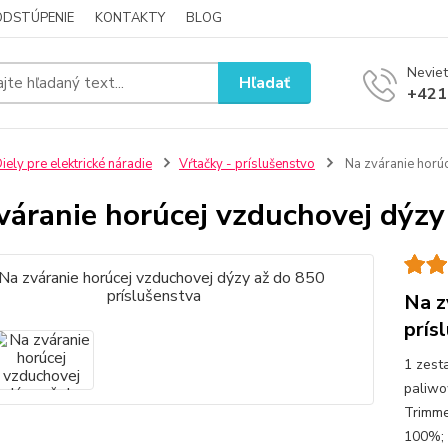
ODSTÚPENIE
KONTAKTY
BLOG
Neviet
Hľadať
+421
iely pre elektrické náradie
Vŕtačky - príslušenstvo
Na zváranie horúc
váranie horúcej vzduchovej dýzy
Na z
prís
1 zest
paliwo
Trimme
100%; m