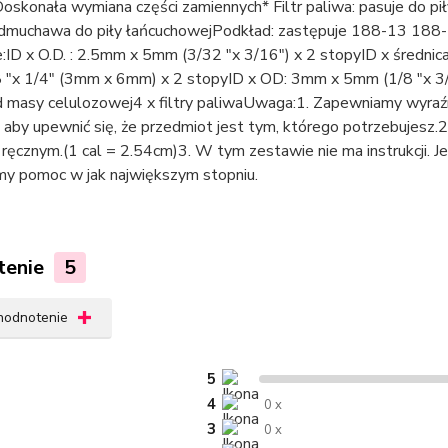
Doskonała wymiana części zamiennych* Filtr paliwa: pasuje do
dmuchawa do piły łańcuchowejPodkład: zastępuje 188-13 188
:ID x O.D. : 2.5mm x 5mm (3/32 "x 3/16") x 2 stopyID x średni
8 "x 1/4" (3mm x 6mm) x 2 stopyID x OD: 3mm x 5mm (1/8 "x 3
 masy celulozowej4 x filtry paliwaUwaga:1. Zapewniamy wyraźne
, aby upewnić się, że przedmiot jest tym, którego potrzebujesz.
ręcznym.(1 cal = 2.54cm)3. W tym zestawie nie ma instrukcji. Jeśl
y pomoc w jak największym stopniu.
tenie
5
 hodnotenie
5
4
0 x
3
0 x