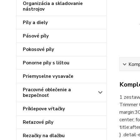
Organizácia a skladovanie
nástrojov
Píly a diely
Pásové píly
Pokosové píly
Ponorne píly s lištou
Kompl
Priemyselne vysavače
Komple
Pracovné oblečenie a
bezpečnosť
1 zestaw
Trimmer C
Príklepove vŕtačky
margin:30
center; f
Reťazové píly
title:aft
} .detail
Rezačky na dlažbu