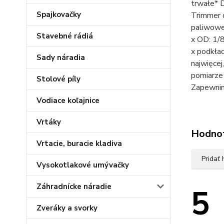
trwałe* 
Spajkovačky
Trimmer 
paliwowe
Stavebné rádiá
x OD: 1/
x podkład
Sady náradia
najwięcej
pomiarze 
Stolové píly
Zapewnim
Vodiace koľajnice
Vrtáky
Hodno
Vrtacie, buracie kladiva
Pridať
Vysokotlakové umývačky
Záhradnícke náradie
5
Zveráky a svorky