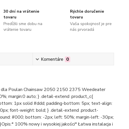
30 dní na vrátenie
Rýchle doručenie
tovaru
tovaru
Predĺžili sme dobu na
Vaša spokojnosť je pre
vrátenie tovaru
nás prvoradá
Komentáre
0
wy dla Poulan Chainsaw 2050 2150 2375 Weedeater
; margin:0 auto; } .detail-extend .product_c{
-bottom: 1px solid #ddd; padding-bottom: 5px; text-align:
20px; font-weight: bold; } .detail-extend .product-
kground: #000; bottom: -2px; left: 50%; margin-left: -30px;
; }Opis:* 100% nowy i wysokiej jakości* Łatwa instalacja i