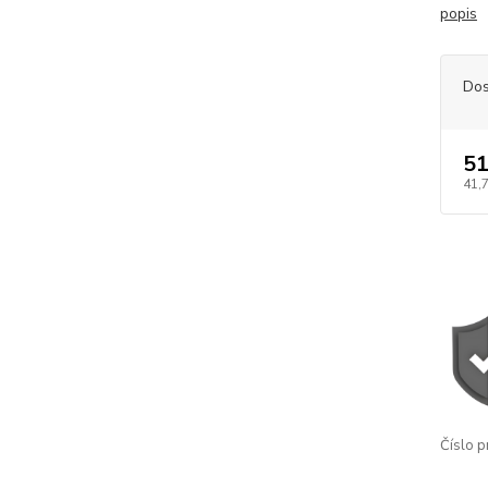
popis
Dos
51
41,
Číslo p