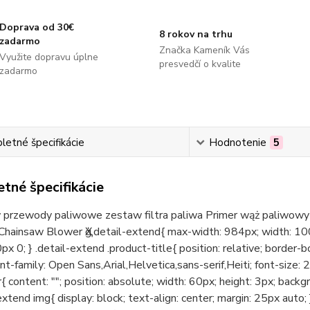
Doprava od 30€
8 rokov na trhu
zadarmo
Značka Kameník Vás
Využite dopravu úplne
presvedčí o kvalite
zadarmo
etné špecifikácie
Hodnotenie
5
tné špecifikácie
 przewody paliwowe zestaw filtra paliwa Primer wąż paliwo
hainsaw Blower Ҳģ.detail-extend{ max-width: 984px; width: 100%
px 0; } .detail-extend .product-title{ position: relative; border
ont-family: Open Sans,Arial,Helvetica,sans-serif,Heiti; font-size: 
er{ content: ""; position: absolute; width: 60px; height: 3px; bac
-extend img{ display: block; text-align: center; margin: 25px auto