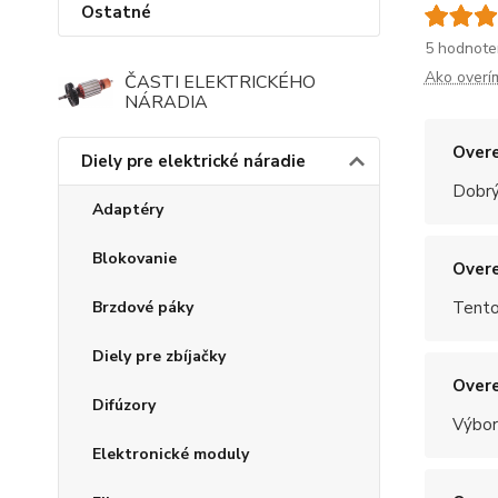
Ostatné
5 hodnote
Ako overí
ČASTI ELEKTRICKÉHO
NÁRADIA
Overe
Diely pre elektrické náradie
Dobrý
Adaptéry
Blokovanie
Overe
Brzdové páky
Tento
Diely pre zbíjačky
Overe
Difúzory
Výbor
Elektronické moduly