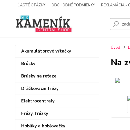
ČASTÉ OTÁZKY
OBCHODNÉ PODMIENKY
REKLAMÁCIA - 
Úvod
D
Akumulátorové vŕtačky
Na z
Brúsky
Brúsky na reťaze
Drážkovacie frézy
Elektrocentraly
Frézy, frézky
Hoblíky a hobľovačky