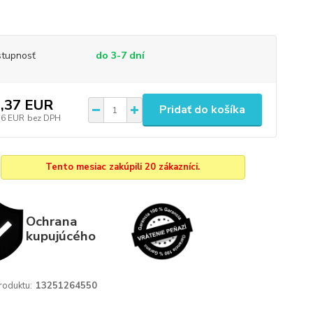
tupnosť
do 3-7 dní
,37 EUR
Pridať do košíka
76 EUR
bez DPH
Tento mesiac zakúpili 20 zákazníci.
Ochrana
kupujúcého
roduktu:
13251264550