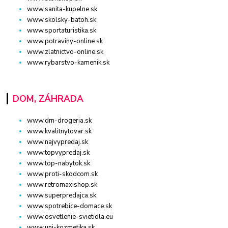
www.sanita-kupelne.sk
www.skolsky-batoh.sk
www.sportaturistika.sk
www.potraviny-online.sk
www.zlatnictvo-online.sk
www.rybarstvo-kamenik.sk
DOM, ZÁHRADA
www.dm-drogeria.sk
www.kvalitnytovar.sk
www.najvypredaj.sk
www.topvypredaj.sk
www.top-nabytok.sk
www.proti-skodcom.sk
www.retromaxishop.sk
www.superpredajca.sk
www.spotrebice-domace.sk
www.osvetlenie-svietidla.eu
www.uni-kozmetika.sk