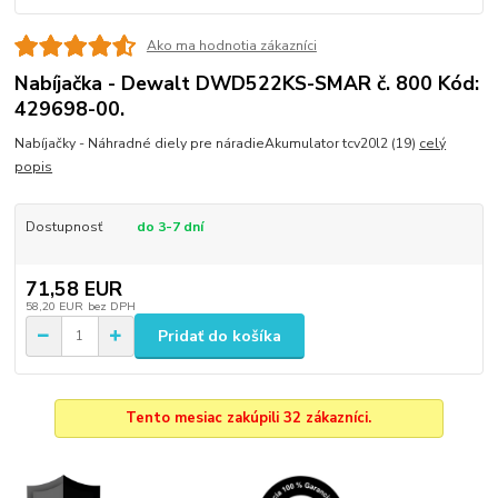
Ako ma hodnotia zákazníci
Nabíjačka - Dewalt DWD522KS-SMAR č. 800 Kód:
429698-00.
Nabíjačky - Náhradné diely pre náradieAkumulator tcv20l2 (19)
celý
popis
Dostupnosť
do 3-7 dní
71,58 EUR
58,20 EUR
bez DPH
Pridať do košíka
Tento mesiac zakúpili 32 zákazníci.