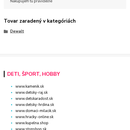
Nakupujem tu pravidelne
Tovar zaradený v kategóriách
Dewalt
DETI, ŠPORT, HOBBY
www.kamenik.sk
www.detsky-raj.sk
www.detskaradost.sk
www.detsky-hrdina.sk
www.domaci-milacik.sk
www.hracky-online.sk
www.kupelna.shop
www.stonshop.sk