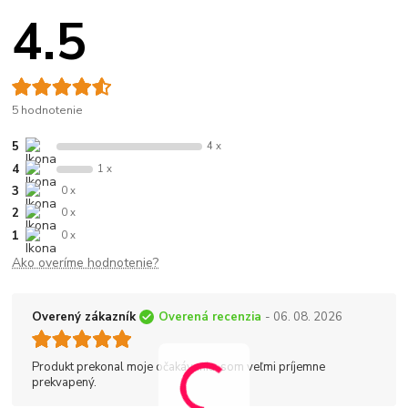
4.5
5 hodnotenie
5
4 x
4
1 x
3
0 x
2
0 x
1
0 x
Ako overíme hodnotenie?
Overený zákazník
Overená recenzia
- 06. 08. 2026
Produkt prekonal moje očakávania, som veľmi príjemne
prekvapený.