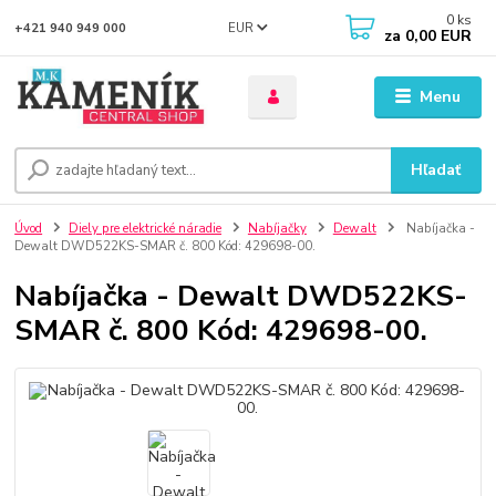
0
ks
EUR
+421 940 949 000
za
0,00 EUR
Menu
Hľadať
Úvod
Diely pre elektrické náradie
Nabíjačky
Dewalt
Nabíjačka -
Dewalt DWD522KS-SMAR č. 800 Kód: 429698-00.
Nabíjačka - Dewalt DWD522KS-
SMAR č. 800 Kód: 429698-00.