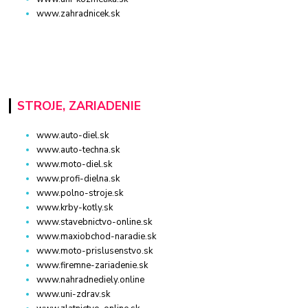
www.zahradnicek.sk
STROJE, ZARIADENIE
www.auto-diel.sk
www.auto-techna.sk
www.moto-diel.sk
www.profi-dielna.sk
www.polno-stroje.sk
www.krby-kotly.sk
www.stavebnictvo-online.sk
www.maxiobchod-naradie.sk
www.moto-prislusenstvo.sk
www.firemne-zariadenie.sk
www.nahradnediely.online
www.uni-zdrav.sk