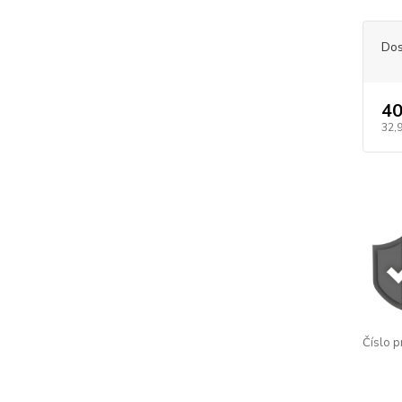
Dos
40
32,
Číslo p