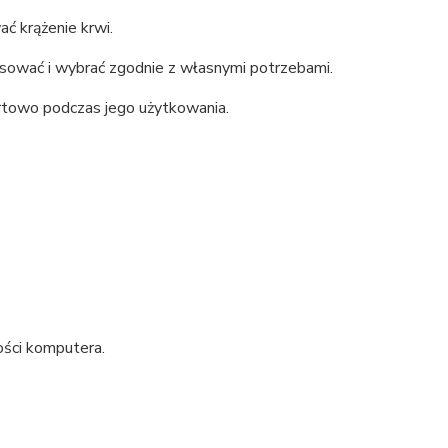
ć krążenie krwi.
sować i wybrać zgodnie z własnymi potrzebami.
ortowo podczas jego użytkowania.
ości komputera.