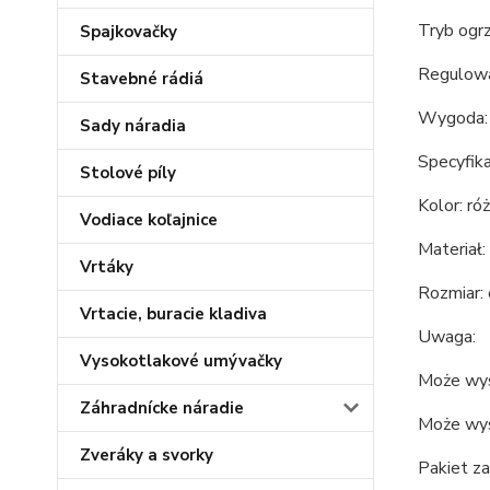
Tryb ogr
Spajkovačky
Regulowa
Stavebné rádiá
Wygoda: 
Sady náradia
Specyfika
Stolové píly
Kolor: ró
Vodiace koľajnice
Materiał
Vrtáky
Rozmiar: 
Vrtacie, buracie kladiva
Uwaga:
Vysokotlakové umývačky
Może wys
Záhradnícke náradie
Może wyst
Zveráky a svorky
Pakiet za