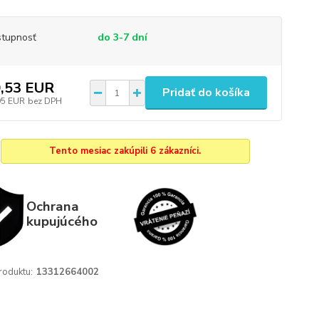
tupnosť
do 3-7 dní
,53 EUR
Pridať do košíka
95 EUR
bez DPH
Tento mesiac zakúpili 6 zákazníci.
Ochrana
kupujúcého
roduktu:
13312664002