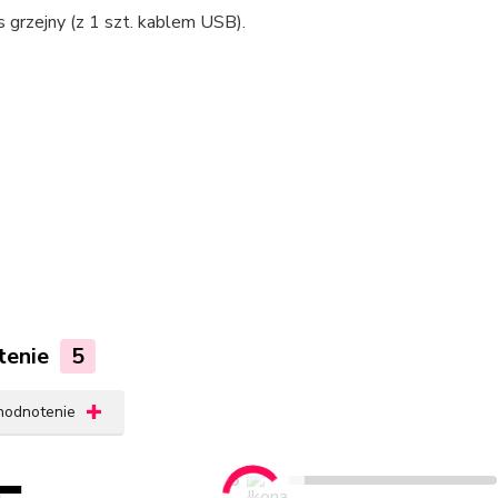
s grzejny (z 1 szt. kablem USB).
tenie
5
 hodnotenie
5