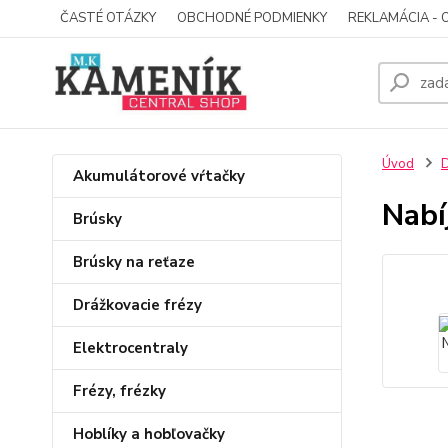
ČASTÉ OTÁZKY
OBCHODNÉ PODMIENKY
REKLAMÁCIA - 
Úvod
D
Akumulátorové vŕtačky
Nabí
Brúsky
Brúsky na reťaze
Drážkovacie frézy
Elektrocentraly
Frézy, frézky
Hoblíky a hobľovačky