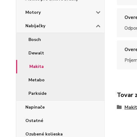
Motory
Overe
Nabíjačky
Odpo
Bosch
Overe
Dewalt
Príje
Makita
Metabo
Parkside
Tovar 
Napínače
Maki
Ostatné
Ozubené kolieska