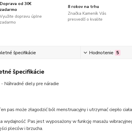
Doprava od 30€
8 rokov na trhu
zadarmo
Značka Kameník Vás
Využite dopravu úplne
presvedčí o kvalite
zadarmo
etné špecifikácie
Hodnotenie
5
tné špecifikácie
 - Náhradné diely pre náradie
Ten pas może złagodzić ból menstruacyjny i utrzymać ciepło ciała
a wydajność: Pas jest wyposażony w funkcję masażu wibracyjneg
ęści pleców i brzucha.