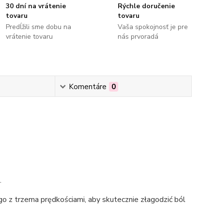
30 dní na vrátenie
Rýchle doručenie
tovaru
tovaru
Predĺžili sme dobu na
Vaša spokojnosť je pre
vrátenie tovaru
nás prvoradá
Komentáre
0
.
o z trzema prędkościami, aby skutecznie złagodzić ból