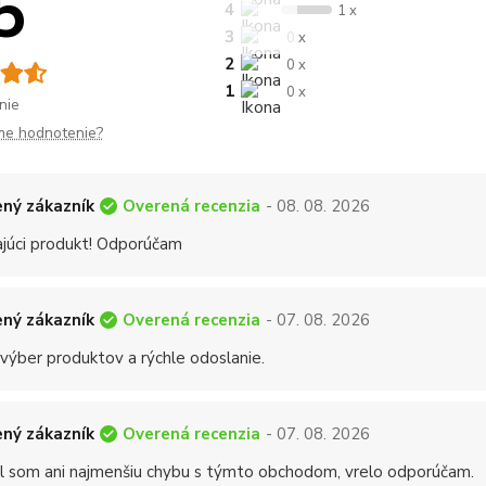
5
4
1 x
3
0 x
2
0 x
1
0 x
nie
me hodnotenie?
Overená recenzia
ný zákazník
- 08. 08. 2026
ajúci produkt! Odporúčam
Overená recenzia
ný zákazník
- 07. 08. 2026
 výber produktov a rýchle odoslanie.
Overená recenzia
ný zákazník
- 07. 08. 2026
 som ani najmenšiu chybu s týmto obchodom, vrelo odporúčam.