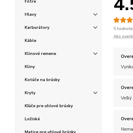
4.
Filtre
Hlavy
Karburátory
5 hodnote
Ako overí
Káble
Klinové remene
Overe
Kliny
Vynik
Kotúče na brúsky
Overe
Kryty
Veľký
Kľúče pre uhlové brúsky
Overe
Ložiská
Nemal
Matice pre uhlové brúsky