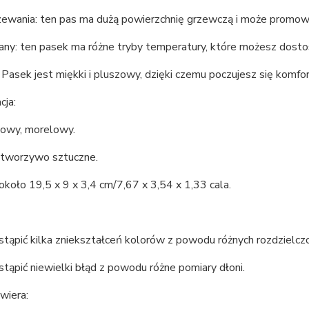
zewania: ten pas ma dużą powierzchnię grzewczą i może promowa
ny: ten pasek ma różne tryby temperatury, które możesz dosto
Pasek jest miękki i pluszowy, dzięki czemu poczujesz się komf
cja:
żowy, morelowy.
: tworzywo sztuczne.
około 19,5 x 9 x 3,4 cm/7,67 x 3,54 x 1,33 cala.
tąpić kilka zniekształceń kolorów z powodu różnych rozdzielcz
ąpić niewielki błąd z powodu różne pomiary dłoni.
wiera: