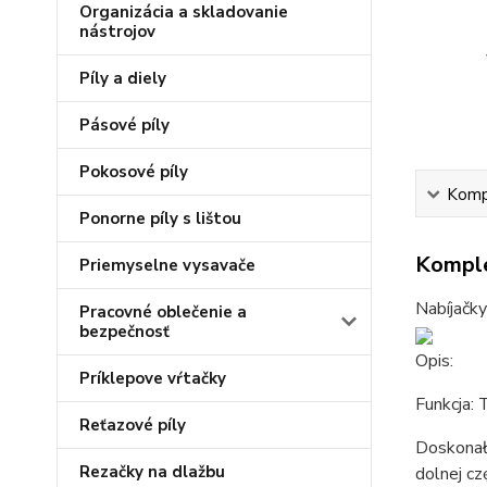
Organizácia a skladovanie
nástrojov
Píly a diely
Pásové píly
Pokosové píly
Kompl
Ponorne píly s lištou
Komple
Priemyselne vysavače
Nabíjačky
Pracovné oblečenie a
bezpečnosť
Opis:
Príklepove vŕtačky
Funkcja: 
Reťazové píly
Doskonał
Rezačky na dlažbu
dolnej cz