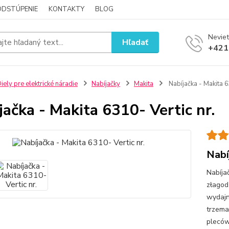
ODSTÚPENIE
KONTAKTY
BLOG
Neviet
Hľadať
+421
iely pre elektrické náradie
Nabíjačky
Makita
Nabíjačka - Makita 6
jačka - Makita 6310- Vertic nr.
Nabí
Nabíja
złagod
wydajn
trzema
pleców