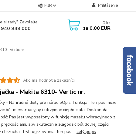
Prihlásenie
EUR
e si rady? Zavolajte.
0
ks
za
0,00 EUR
 940 949 000
310- Vertic nr.
Ako ma hodnotia zákazníci
jačka - Makita 6310- Vertic nr.
čky - Náhradné diely pre náradieOpis: Funkcja: Ten pas może
zić ból menstruacyjny i utrzymać ciepło ciała. Doskonała
ość: Pas jest wyposażony w funkcję masażu wibracyjnego z
 prędkościami, aby skutecznie złagodzić ból dolnej części
 i brzucha. Tryb ogrzewania: ten pas ...
celý popis