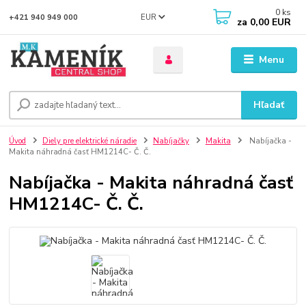
0
ks
EUR
+421 940 949 000
za
0,00 EUR
Menu
Hľadať
Úvod
Diely pre elektrické náradie
Nabíjačky
Makita
Nabíjačka -
Makita náhradná časť HM1214C- Č. Č.
Nabíjačka - Makita náhradná časť
HM1214C- Č. Č.