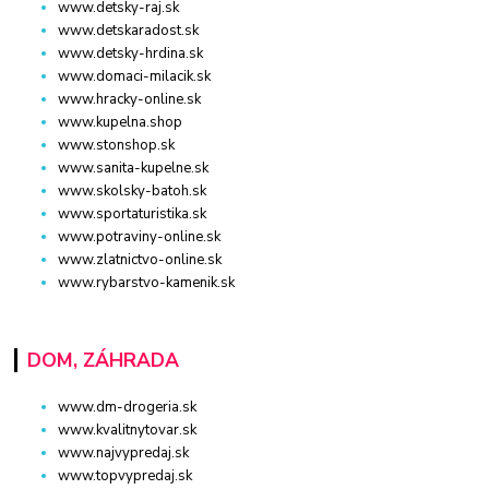
www.detsky-raj.sk
www.detskaradost.sk
www.detsky-hrdina.sk
www.domaci-milacik.sk
www.hracky-online.sk
www.kupelna.shop
www.stonshop.sk
www.sanita-kupelne.sk
www.skolsky-batoh.sk
www.sportaturistika.sk
www.potraviny-online.sk
www.zlatnictvo-online.sk
www.rybarstvo-kamenik.sk
DOM, ZÁHRADA
www.dm-drogeria.sk
www.kvalitnytovar.sk
www.najvypredaj.sk
www.topvypredaj.sk