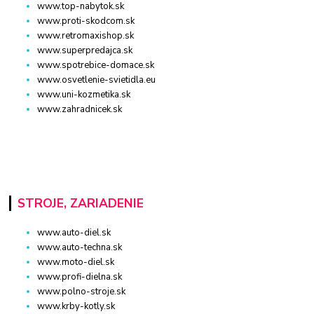
www.top-nabytok.sk
www.proti-skodcom.sk
www.retromaxishop.sk
www.superpredajca.sk
www.spotrebice-domace.sk
www.osvetlenie-svietidla.eu
www.uni-kozmetika.sk
www.zahradnicek.sk
STROJE, ZARIADENIE
www.auto-diel.sk
www.auto-techna.sk
www.moto-diel.sk
www.profi-dielna.sk
www.polno-stroje.sk
www.krby-kotly.sk