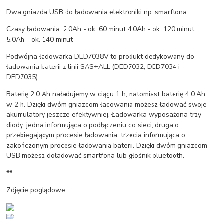
Dwa gniazda USB do ładowania elektroniki np. smarftona
Czasy ładowania: 2.0Ah - ok. 60 minut 4.0Ah - ok. 120 minut,
5.0Ah - ok. 140 minut
Podwójna ładowarka DED7038V to produkt dedykowany do
ładowania baterii z linii SAS+ALL (DED7032, DED7034 i
DED7035).
Baterię 2.0 Ah naładujemy w ciągu 1 h, natomiast baterię 4.0 Ah
w 2 h. Dzięki dwóm gniazdom ładowania możesz ładować swoje
akumulatory jeszcze efektywniej. Ładowarka wyposażona trzy
diody: jedna informująca o podłączeniu do sieci, druga o
przebiegającym procesie ładowania, trzecia informująca o
zakończonym procesie ładowania baterii. Dzięki dwóm gniazdom
USB możesz doładować smartfona lub głośnik bluetooth.
**
Zdjęcie poglądowe.