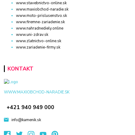
www.stavebnictvo-online.sk
www.maxiobchod-naradie.sk
www.moto-prislusenstvo.sk
www.firemne-zariadenie.sk
www.nahradnediely.online
www.uni-zdrav.sk
www.zlatnictvo-online.sk
www.zariadenie-firmy.sk
KONTAKT
WWW.MAXIOBCHOD-NARADIE.SK
+421 940 949 000
info@kamenik.sk