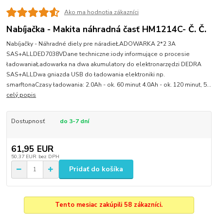
Ako ma hodnotia zákazníci
Nabíjačka - Makita náhradná časť HM1214C- Č. Č.
Nabíjačky - Náhradné diely pre náradieŁADOWARKA 2*2 3A
SAS+ALLDED7038VDane techniczne:iody informujące o procesie
ładowaniaŁadowarka na dwa akumulatory do elektronarzędzi DEDRA
SAS+ALLDwa gniazda USB do ładowania elektroniki np.
smarftonaCzasy ładowania: 2.0Ah - ok. 60 minut 4.0Ah - ok. 120 minut, 5...
celý popis
Dostupnosť
do 3-7 dní
61,95 EUR
50,37 EUR
bez DPH
Pridať do košíka
Tento mesiac zakúpili 58 zákazníci.