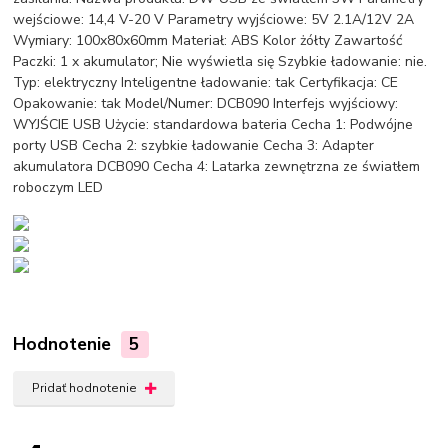
wejściowe: 14,4 V-20 V Parametry wyjściowe: 5V 2.1A/12V 2A
Wymiary: 100x80x60mm Materiał: ABS Kolor żółty Zawartość
Paczki: 1 x akumulator; Nie wyświetla się Szybkie ładowanie: nie.
Typ: elektryczny Inteligentne ładowanie: tak Certyfikacja: CE
Opakowanie: tak Model/Numer: DCB090 Interfejs wyjściowy:
WYJŚCIE USB Użycie: standardowa bateria Cecha 1: Podwójne
porty USB Cecha 2: szybkie ładowanie Cecha 3: Adapter
akumulatora DCB090 Cecha 4: Latarka zewnętrzna ze światłem
roboczym LED
Hodnotenie
5
Pridať hodnotenie