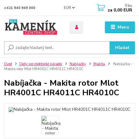
0
ks
EUR
+421 940 949 000
za
0,00 EUR
Menu
Hľadať
Úvod
Diely pre elektrické náradie
Nabíjačky
Makita
Nabíjačka -
Makita rotor Mlot HR4001C HR4011C HR4010C
Nabíjačka - Makita rotor Mlot
HR4001C HR4011C HR4010C