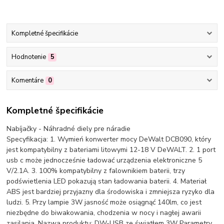
Kompletné špecifikácie
Hodnotenie
5
Komentáre
0
Kompletné špecifikácie
Nabíjačky - Náhradné diely pre náradie
Specyfikacja: 1. Wymień konwerter mocy DeWalt DCB090, który
jest kompatybilny z bateriami litowymi 12-18 V DeWALT. 2. 1 port
usb c może jednocześnie ładować urządzenia elektroniczne 5
V/2.1A. 3. 100% kompatybilny z falownikiem baterii, trzy
podświetlenia LED pokazują stan ładowania baterii. 4. Materiał
ABS jest bardziej przyjazny dla środowiska i zmniejsza ryzyko dla
ludzi. 5. Przy lampie 3W jasność może osiągnąć 140lm, co jest
niezbędne do biwakowania, chodzenia w nocy i nagłej awarii
zasilania. Nazwa produktu: DW-USB ze światłem 3W Parametry