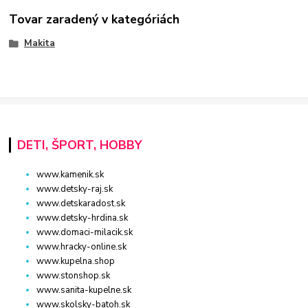
Tovar zaradený v kategóriách
Makita
DETI, ŠPORT, HOBBY
www.kamenik.sk
www.detsky-raj.sk
www.detskaradost.sk
www.detsky-hrdina.sk
www.domaci-milacik.sk
www.hracky-online.sk
www.kupelna.shop
www.stonshop.sk
www.sanita-kupelne.sk
www.skolsky-batoh.sk