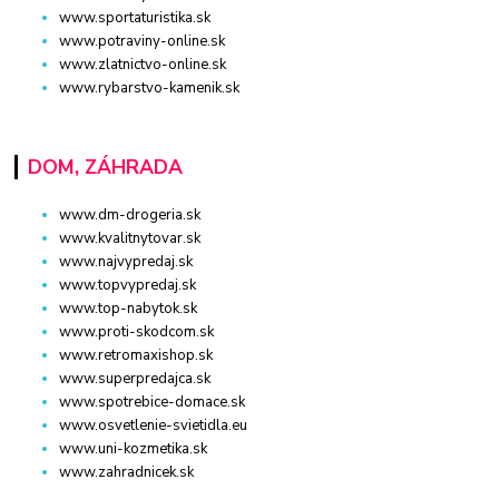
www.sportaturistika.sk
www.potraviny-online.sk
www.zlatnictvo-online.sk
www.rybarstvo-kamenik.sk
DOM, ZÁHRADA
www.dm-drogeria.sk
www.kvalitnytovar.sk
www.najvypredaj.sk
www.topvypredaj.sk
www.top-nabytok.sk
www.proti-skodcom.sk
www.retromaxishop.sk
www.superpredajca.sk
www.spotrebice-domace.sk
www.osvetlenie-svietidla.eu
www.uni-kozmetika.sk
www.zahradnicek.sk