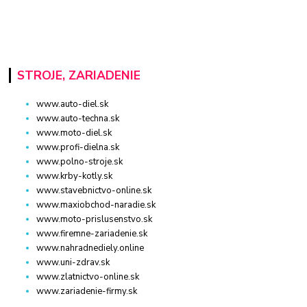
STROJE, ZARIADENIE
www.auto-diel.sk
www.auto-techna.sk
www.moto-diel.sk
www.profi-dielna.sk
www.polno-stroje.sk
www.krby-kotly.sk
www.stavebnictvo-online.sk
www.maxiobchod-naradie.sk
www.moto-prislusenstvo.sk
www.firemne-zariadenie.sk
www.nahradnediely.online
www.uni-zdrav.sk
www.zlatnictvo-online.sk
www.zariadenie-firmy.sk