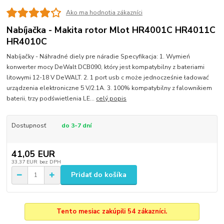
Ako ma hodnotia zákazníci
Nabíjačka - Makita rotor Mlot HR4001C HR4011C
HR4010C
Nabíjačky - Náhradné diely pre náradie Specyfikacja: 1. Wymień
konwerter mocy DeWalt DCB090, który jest kompatybilny z bateriami
litowymi 12-18 V DeWALT. 2. 1 port usb c może jednocześnie ładować
urządzenia elektroniczne 5 V/2.1A. 3. 100% kompatybilny z falownikiem
baterii, trzy podświetlenia LE...
celý popis
Dostupnosť
do 3-7 dní
41,05 EUR
33,37 EUR
bez DPH
Pridať do košíka
Tento mesiac zakúpili 54 zákazníci.