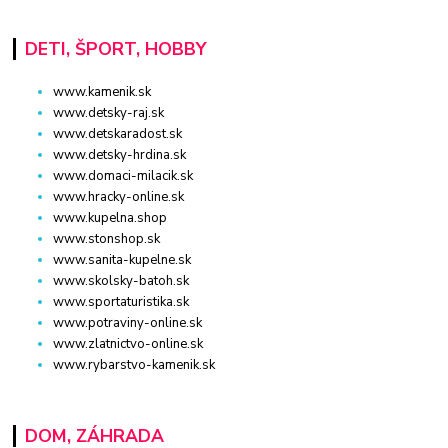
DETI, ŠPORT, HOBBY
www.kamenik.sk
www.detsky-raj.sk
www.detskaradost.sk
www.detsky-hrdina.sk
www.domaci-milacik.sk
www.hracky-online.sk
www.kupelna.shop
www.stonshop.sk
www.sanita-kupelne.sk
www.skolsky-batoh.sk
www.sportaturistika.sk
www.potraviny-online.sk
www.zlatnictvo-online.sk
www.rybarstvo-kamenik.sk
DOM, ZÁHRADA