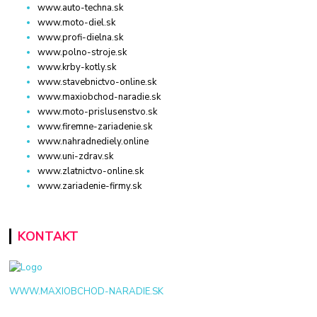
www.auto-techna.sk
www.moto-diel.sk
www.profi-dielna.sk
www.polno-stroje.sk
www.krby-kotly.sk
www.stavebnictvo-online.sk
www.maxiobchod-naradie.sk
www.moto-prislusenstvo.sk
www.firemne-zariadenie.sk
www.nahradnediely.online
www.uni-zdrav.sk
www.zlatnictvo-online.sk
www.zariadenie-firmy.sk
KONTAKT
WWW.MAXIOBCHOD-NARADIE.SK