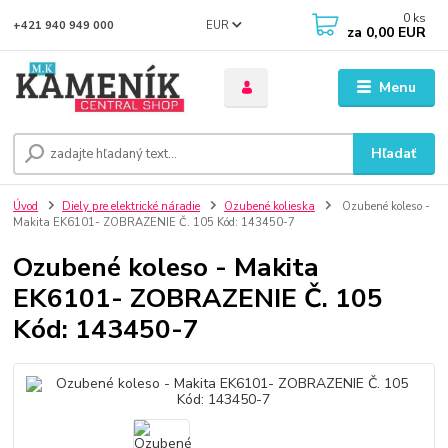
0
ks
EUR
+421 940 949 000
za
0,00 EUR
Menu
Hľadať
Úvod
Diely pre elektrické náradie
Ozubené kolieska
Ozubené koleso -
Makita EK6101- ZOBRAZENIE Č. 105 Kód: 143450-7
Ozubené koleso - Makita
EK6101- ZOBRAZENIE Č. 105
Kód: 143450-7