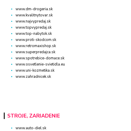
www.dm-drogeria.sk
www.kvalitnytovar.sk
www.najvypredaj.sk
www.topvypredaj.sk
www.top-nabytok.sk
www.proti-skodcom.sk
www.retromaxishop.sk
www.superpredajca.sk
www.spotrebice-domace.sk
www.osvetlenie-svietidla.eu
www.uni-kozmetika.sk
www.zahradnicek.sk
STROJE, ZARIADENIE
www.auto-diel.sk