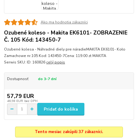
Ako ma hodnotia zákazníci
Ozubené koleso - Makita EK6101- ZOBRAZENIE
Č. 105 Kód: 143450-7
Ozubené kolesa - Náhradné diely pre náradieMAKITA EK6101- Koło
Zamachowe nr.105 Kod: 143450-7Cena: 119.00 zł MAKITA
Serwis SKU: ID: 160826
celý popis
Dostupnosť
do 3-7 dní
57,79 EUR
46,98 EUR
bez DPH
Pridať do košíka
Tento mesiac zakúpili 37 zákazníci.