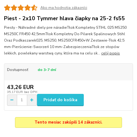
Ako ma hodnotia zákazníci
Piest - 2x10 Tymmer hlava čiapky na 25-2 fs55
Piesty - Náhradné diely pre náradieTłok Kompletny STIHL 025 MS250
MS250C FR450 42,5mmTłok Kompletny Do Pilarek Spalinowych Stihl
Oraz Podkaszarek025, MS250, MS250CFR450+W Zestawie-Tłok 42,5
mm-Pierścienie-Sworzeń 10 mm-ZabezpieczeniaTłok ze stopów
lekkich, powlekany warstwą cyny, która ma na celu sk...
celý popis
Dostupnosť
do 3-7 dní
43,26 EUR
35,17 EUR
bez DPH
Pridať do košíka
Tento mesiac zakúpili 14 zákazníci.