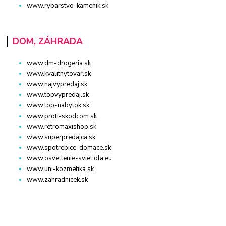
www.rybarstvo-kamenik.sk
DOM, ZÁHRADA
www.dm-drogeria.sk
www.kvalitnytovar.sk
www.najvypredaj.sk
www.topvypredaj.sk
www.top-nabytok.sk
www.proti-skodcom.sk
www.retromaxishop.sk
www.superpredajca.sk
www.spotrebice-domace.sk
www.osvetlenie-svietidla.eu
www.uni-kozmetika.sk
www.zahradnicek.sk