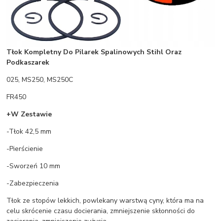
Tłok Kompletny Do Pilarek Spalinowych Stihl Oraz
Podkaszarek
025, MS250, MS250C
FR450
+W Zestawie
-Tłok 42,5 mm
-Pierścienie
-Sworzeń 10 mm
-Zabezpieczenia
Tłok ze stopów lekkich, powlekany warstwą cyny, która ma na
celu skrócenie czasu docierania, zmniejszenie skłonności do