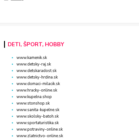
DETI, ŠPORT, HOBBY
www.kamenik.sk
www.detsky-raj.sk
www.detskaradost.sk
www.detsky-hrdina.sk
www.domaci-milacik.sk
www.hracky-online.sk
www.kupelna.shop
www.stonshop.sk
www.sanita-kupelne.sk
www.skolsky-batoh.sk
www.sportaturistika.sk
www.potraviny-online.sk
www.zlatnictvo-online.sk