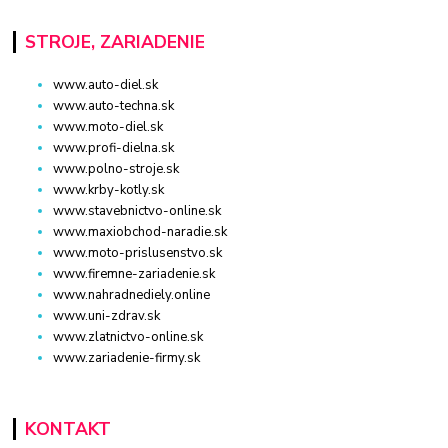
STROJE, ZARIADENIE
www.auto-diel.sk
www.auto-techna.sk
www.moto-diel.sk
www.profi-dielna.sk
www.polno-stroje.sk
www.krby-kotly.sk
www.stavebnictvo-online.sk
www.maxiobchod-naradie.sk
www.moto-prislusenstvo.sk
www.firemne-zariadenie.sk
www.nahradnediely.online
www.uni-zdrav.sk
www.zlatnictvo-online.sk
www.zariadenie-firmy.sk
KONTAKT