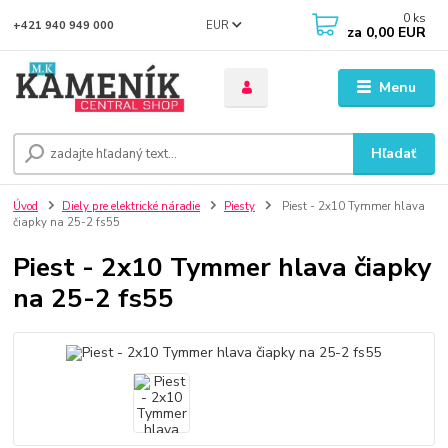
0
ks
EUR
+421 940 949 000
za
0,00 EUR
Menu
Hľadať
Úvod
Diely pre elektrické náradie
Piesty
Piest - 2x10 Tymmer hlava
čiapky na 25-2 fs55
Piest - 2x10 Tymmer hlava čiapky
na 25-2 fs55