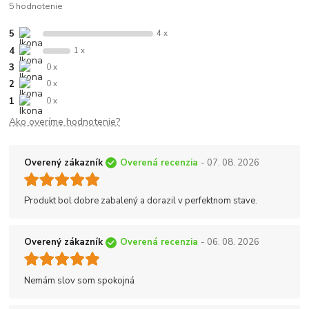
5 hodnotenie
5
4 x
4
1 x
3
0 x
2
0 x
1
0 x
Ako overíme hodnotenie?
Overený zákazník
Overená recenzia
- 07. 08. 2026
Produkt bol dobre zabalený a dorazil v perfektnom stave.
Overený zákazník
Overená recenzia
- 06. 08. 2026
Nemám slov som spokojná