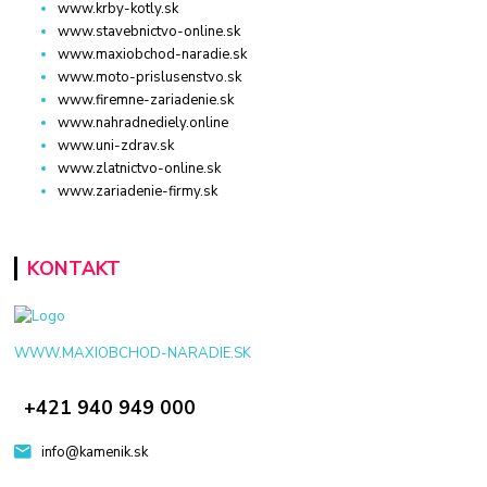
www.krby-kotly.sk
www.stavebnictvo-online.sk
www.maxiobchod-naradie.sk
www.moto-prislusenstvo.sk
www.firemne-zariadenie.sk
www.nahradnediely.online
www.uni-zdrav.sk
www.zlatnictvo-online.sk
www.zariadenie-firmy.sk
KONTAKT
WWW.MAXIOBCHOD-NARADIE.SK
+421 940 949 000
info@kamenik.sk