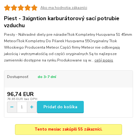
Ako ma hodnotia zákazníci
Piest - 3xigntion karburátorový sací potrubie
vzduchu
Piesty - Náhradné diely pre náradieTłok Kompletny Husqvarna 51 45mm
MeteorTłok Kompletny Do Pilarek Husqvarna 55Oryginalny Tłok
Włoskiego Producenta Meteor.Częśći firmy Meteor nie odbiegają
jakością i wytrzymałośćią od częśći oryginalnych.Są to najlepsze
zamienniki dostępne na rynku.Produkowane są w...
celý popis
Dostupnosť
do 3-7 dní
96,74 EUR
78,65 EUR
bez DPH
Pridať do košíka
Tento mesiac zakúpili 55 zákazníci.