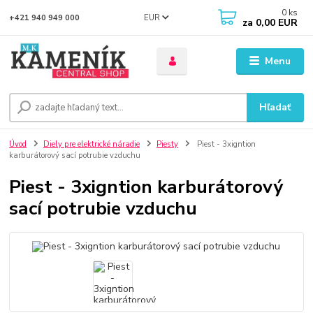
0
ks
EUR
+421 940 949 000
za
0,00 EUR
Menu
Hľadať
Úvod
Diely pre elektrické náradie
Piesty
Piest - 3xigntion
karburátorový sací potrubie vzduchu
Piest - 3xigntion karburátorový
sací potrubie vzduchu