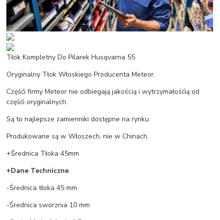
Tłok Kompletny Do Pilarek Husqvarna 55
Oryginalny Tłok Włoskiego Producenta Meteor.
Częśći firmy Meteor nie odbiegają jakością i wytrzymałośćią od
częśći oryginalnych.
Są to najlepsze zamienniki dostępne na rynku.
Produkowane są w Włoszech, nie w Chinach.
+Średnica Tłoka 45mm
+Dane Techniczne
-Średnica tłoka 45 mm
-Średnica sworznia 10 mm