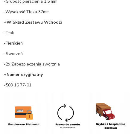
-Grubość pierścienia 1,5 mm
-Wysokość Tłoka 37mm
+W Skład Zestawu Wchodzi
-Tłok
-Pierścień
-Sworzeń
-2x Zabezpieczenia sworznia
+Numer oryginalny
-503 16 77-01