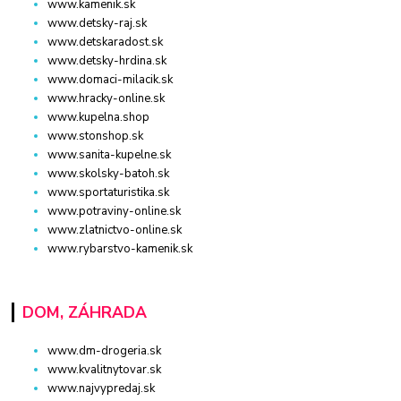
www.kamenik.sk
www.detsky-raj.sk
www.detskaradost.sk
www.detsky-hrdina.sk
www.domaci-milacik.sk
www.hracky-online.sk
www.kupelna.shop
www.stonshop.sk
www.sanita-kupelne.sk
www.skolsky-batoh.sk
www.sportaturistika.sk
www.potraviny-online.sk
www.zlatnictvo-online.sk
www.rybarstvo-kamenik.sk
DOM, ZÁHRADA
www.dm-drogeria.sk
www.kvalitnytovar.sk
www.najvypredaj.sk