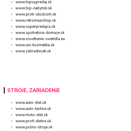
www.topvypredaj.sk
www.top-nabytok.sk
www.proti-skodcom.sk
www.retromaxishop.sk
www.superpredajca.sk
www.spotrebice-domace.sk
www.osvetlenie-svietidla.eu
www.uni-kozmetika.sk
www.zahradnicek.sk
STROJE, ZARIADENIE
www.auto-diel.sk
www.auto-techna.sk
www.moto-diel.sk
www.profi-dielna.sk
www.polno-stroje.sk