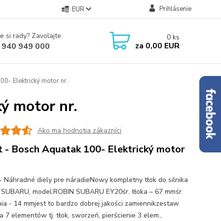
Prihlásenie
EUR
e si rady? Zavolajte.
0
ks
za
0,00 EUR
 940 949 000
00- Elektrický motor nr.
ý motor nr.
Ako ma hodnotia zákazníci
t - Bosch Aquatak 100- Elektrický motor
 - Náhradné diely pre náradieNowy kompletny tłok do silnika
SUBARU, model:ROBIN SUBARU EY20śr. tłoka – 67 mmśr.
ia - 14 mmjest to bardzo dobrej jakości zamiennikzestaw
a 7 elementów tj. tłok, sworzeń, pierścienie 3 elem.,