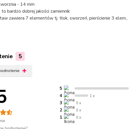
 sworznia - 14 mm
t to bardzo dobrej jakości zamiennik
taw zawiera 7 elementów tj. tłok, sworzeń, pierścienie 3 elem.,
tenie
5
 hodnotenie
5
5
4
1 x
3
0 x
2
0 x
1
0 x
nie
me hodnotenie?