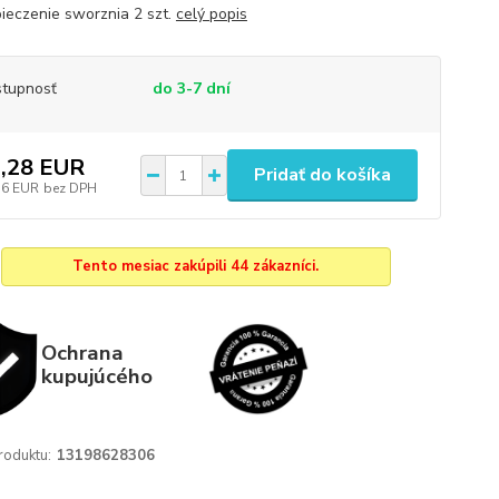
ieczenie sworznia 2 szt.
celý popis
tupnosť
do 3-7 dní
,28 EUR
Pridať do košíka
76 EUR
bez DPH
Tento mesiac zakúpili 44 zákazníci.
Ochrana
kupujúcého
roduktu:
13198628306