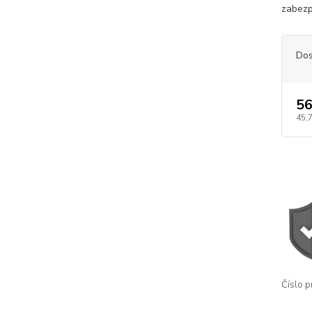
zabezp
Dos
56
45,
Číslo p