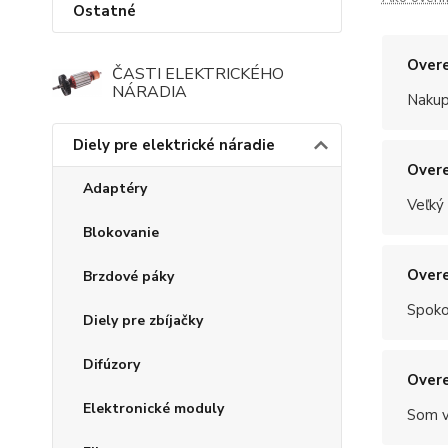
Ostatné
Overe
ČASTI ELEKTRICKÉHO
NÁRADIA
Nakup
Diely pre elektrické náradie
Overe
Adaptéry
Veľký
Blokovanie
Overe
Brzdové páky
Spoko
Diely pre zbíjačky
Difúzory
Overe
Elektronické moduly
Som v