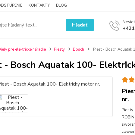
ODSTÚPENIE
KONTAKTY
BLOG
Neviet
Hľadať
+421
iely pre elektrické náradie
Piesty
Bosch
Piest - Bosch Aquatak 1
t - Bosch Aquatak 100- Elektrick
Pies
nr.
Piesty
ROBIN 
sworzn
zawier