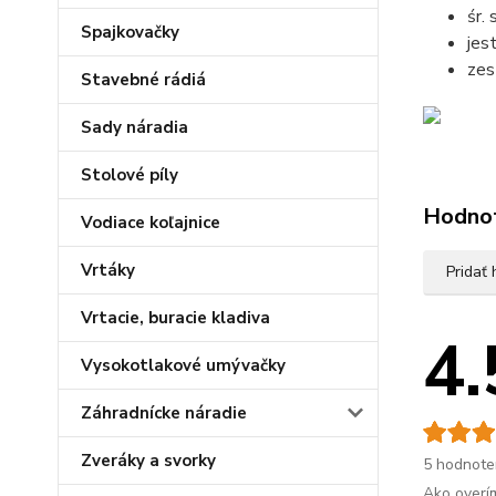
śr.
Spajkovačky
jes
zes
Stavebné rádiá
Sady náradia
Stolové píly
Hodno
Vodiace koľajnice
Vrtáky
Pridať
Vrtacie, buracie kladiva
4.
Vysokotlakové umývačky
Záhradnícke náradie
Zveráky a svorky
5 hodnote
Ako overí