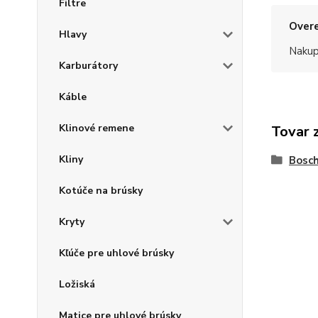
Filtre
Overe
Hlavy
Nakup
Karburátory
Káble
Klinové remene
Tovar 
Kliny
Bosc
Kotúče na brúsky
Kryty
Kľúče pre uhlové brúsky
Ložiská
Matice pre uhlové brúsky