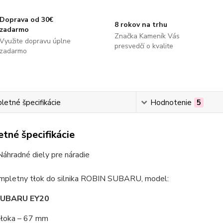
Doprava od 30€
8 rokov na trhu
zadarmo
Značka Kameník Vás
Využite dopravu úplne
presvedčí o kvalite
zadarmo
etné špecifikácie
Hodnotenie
5
tné špecifikácie
Náhradné diely pre náradie
pletny tłok do silnika ROBIN SUBARU, model:
SUBARU EY20
 tłoka – 67 mm