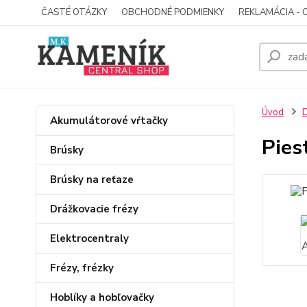
ČASTÉ OTÁZKY
OBCHODNÉ PODMIENKY
REKLAMÁCIA - 
Úvod
D
Akumulátorové vŕtačky
Pies
Brúsky
Brúsky na reťaze
Drážkovacie frézy
Elektrocentraly
Frézy, frézky
Hoblíky a hobľovačky