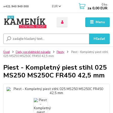
0
ks
EUR
+421 940 949 000
za
0,00 EUR
Menu
Hľadať
Úvod
Diely pre elektrické náradie
Piesty
Piest - Kompletný piest stihl
025 MS250 MS250C FR450 42,5 mm
Piest - Kompletný piest stihl 025
MS250 MS250C FR450 42,5 mm