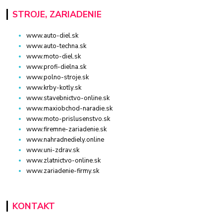
STROJE, ZARIADENIE
www.auto-diel.sk
www.auto-techna.sk
www.moto-diel.sk
www.profi-dielna.sk
www.polno-stroje.sk
www.krby-kotly.sk
www.stavebnictvo-online.sk
www.maxiobchod-naradie.sk
www.moto-prislusenstvo.sk
www.firemne-zariadenie.sk
www.nahradnediely.online
www.uni-zdrav.sk
www.zlatnictvo-online.sk
www.zariadenie-firmy.sk
KONTAKT