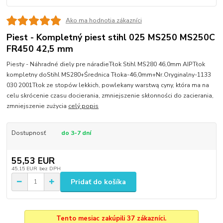
Ako ma hodnotia zákazníci
Piest - Kompletný piest stihl 025 MS250 MS250C
FR450 42,5 mm
Piesty - Náhradné diely pre náradieTłok Stihl MS280 46,0mm AIPTłok
kompletny doStihl MS280+Średnica Tłoka-46,0mm+Nr.Oryginalny-1133
030 2001Tłok ze stopów lekkich, powlekany warstwą cyny, która ma na
celu skrócenie czasu docierania, zmniejszenie skłonności do zacierania,
zmniejszenie zużycia
celý popis
Dostupnosť
do 3-7 dní
55,53 EUR
45,15 EUR
bez DPH
Pridať do košíka
Tento mesiac zakúpili 37 zákazníci.