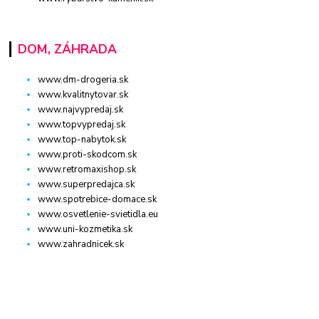
DOM, ZÁHRADA
www.dm-drogeria.sk
www.kvalitnytovar.sk
www.najvypredaj.sk
www.topvypredaj.sk
www.top-nabytok.sk
www.proti-skodcom.sk
www.retromaxishop.sk
www.superpredajca.sk
www.spotrebice-domace.sk
www.osvetlenie-svietidla.eu
www.uni-kozmetika.sk
www.zahradnicek.sk