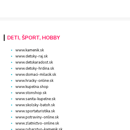
DETI, ŠPORT, HOBBY
www.kamenik.sk
www.detsky-raj.sk
www.detskaradost.sk
www.detsky-hrdina.sk
www.domaci-milacik.sk
www.hracky-online.sk
www.kupelna.shop
www.stonshop.sk
www.sanita-kupelne.sk
www.skolsky-batoh.sk
www.sportaturistika.sk
www.potraviny-online.sk
www.zlatnictvo-online.sk
www.rybarstvo-kamenik.sk