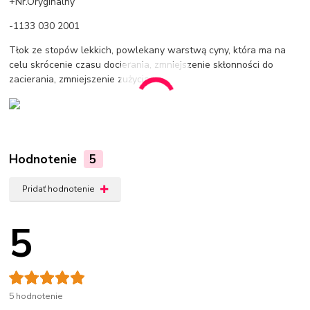
+Nr.Oryginalny
-1133 030 2001
Tłok ze stopów lekkich, powlekany warstwą cyny, która ma na
celu skrócenie czasu docierania, zmniejszenie skłonności do
zacierania, zmniejszenie zużycia
Hodnotenie
5
Pridať hodnotenie
5
5 hodnotenie