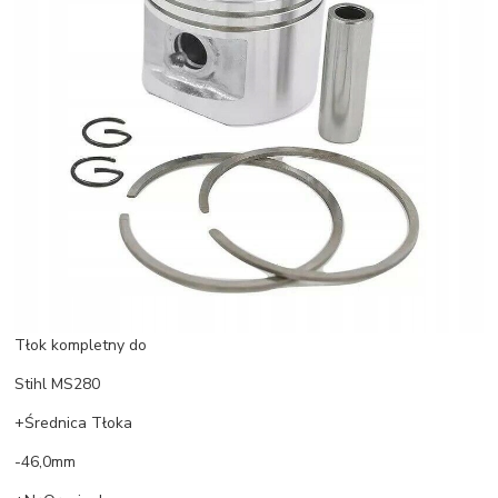
Tłok kompletny do
Stihl MS280
+Średnica Tłoka
-46,0mm