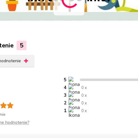
tenie
5
 hodnotenie
5
4
0 x
3
0 x
2
0 x
1
0 x
nie
me hodnotenie?