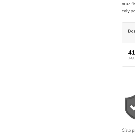
oraz f
celý p
Dos
41
34,
Číslo p