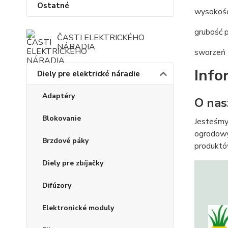
Ostatné
wysokoś
grubość p
ČASTI ELEKTRICKÉHO
NÁRADIA
sworzeń
Info
Diely pre elektrické náradie
Adaptéry
O nas
Blokovanie
Jesteśmy 
ogrodowy
Brzdové páky
produktó
Diely pre zbíjačky
Difúzory
Elektronické moduly