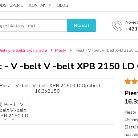
ODSTÚPENIE
KONTAKTY
BLOG
Neviet
Hľadať
+421
iely pre elektrické náradie
Piesty
Piest - V -belt V -belt XPB 2150 
t - V -belt V -belt XPB 2150 LD
Pies
16.
Piesty
45mmwy
(2szt.
nas:Je