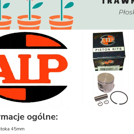
rmacje ogólne:
 tłoka 45mm