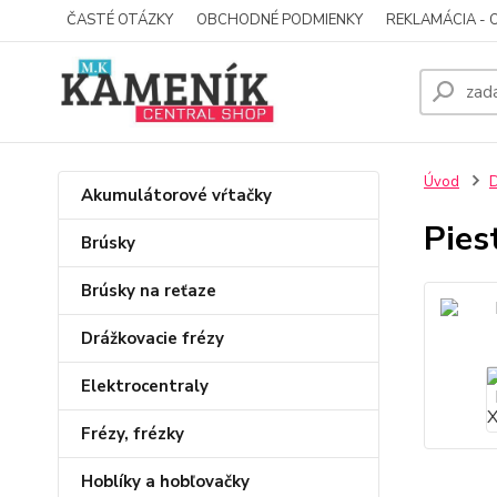
ČASTÉ OTÁZKY
OBCHODNÉ PODMIENKY
REKLAMÁCIA - 
Úvod
D
Akumulátorové vŕtačky
Pies
Brúsky
Brúsky na reťaze
Drážkovacie frézy
Elektrocentraly
Frézy, frézky
Hoblíky a hobľovačky