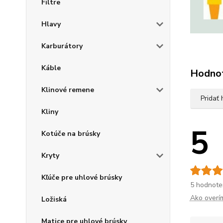
Filtre
Hlavy
Karburátory
Káble
Hodno
Klinové remene
Pridať
Kliny
5
Kotúče na brúsky
Kryty
Kľúče pre uhlové brúsky
5 hodnote
Ako overí
Ložiská
Matice pre uhlové brúsky