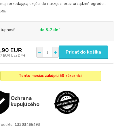
irmą sprzedającą części do narzędzi oraz urządzeń ogrodo...
opis
tupnosť
do 3-7 dní
,90 EUR
Pridať do košíka
07 EUR
bez DPH
Tento mesiac zakúpili 59 zákazníci.
Ochrana
kupujúcého
roduktu:
13303465493