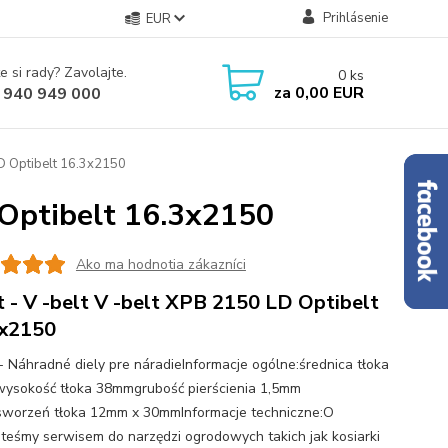
Prihlásenie
EUR
e si rady? Zavolajte.
0
ks
za
0,00 EUR
 940 949 000
LD Optibelt 16.3x2150
 Optibelt 16.3x2150
Ako ma hodnotia zákazníci
t - V -belt V -belt XPB 2150 LD Optibelt
3x2150
 - Náhradné diely pre náradieInformacje ogólne:średnica tłoka
sokość tłoka 38mmgrubość pierścienia 1,5mm
)sworzeń tłoka 12mm x 30mmInformacje techniczne:O
steśmy serwisem do narzędzi ogrodowych takich jak kosiarki