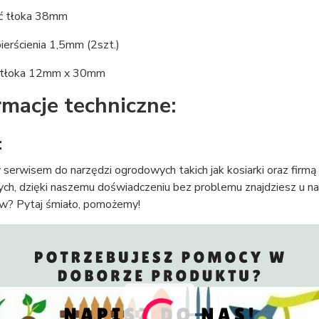
ć tłoka 38mm
ierścienia 1,5mm (2szt.)
 tłoka 12mm x 30mm
rmacje techniczne:
:
serwisem do narzędzi ogrodowych takich jak kosiarki oraz firmą 
ch, dzięki naszemu doświadczeniu bez problemu znajdziesz u na
w? Pytaj śmiało, pomożemy!