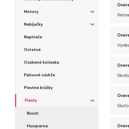
Overe
Motory
Nemal
Nabíjačky
Overe
Napínače
Vynik
Ostatné
Ozubené kolieska
Overe
Palivové nádrže
Skvel
Piestne krúžky
Overe
Piesty
Skuto
Bosch
Overe
Husqvarna