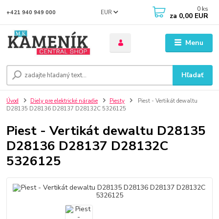
0
ks
EUR
+421 940 949 000
za
0,00 EUR
Menu
Hľadať
Úvod
Diely pre elektrické náradie
Piesty
Piest - Vertikát dewaltu
D28135 D28136 D28137 D28132C 5326125
Piest - Vertikát dewaltu D28135
D28136 D28137 D28132C
5326125