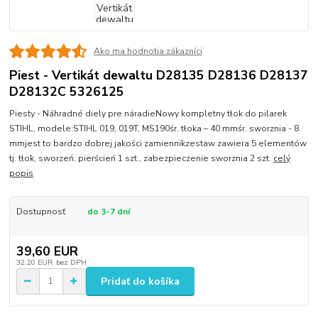
Ako ma hodnotia zákazníci
Piest - Vertikát dewaltu D28135 D28136 D28137
D28132C 5326125
Piesty - Náhradné diely pre náradieNowy kompletny tłok do pilarek
STIHL, modele:STIHL 019, 019T, MS190śr. tłoka – 40 mmśr. sworznia - 8
mmjest to bardzo dobrej jakości zamiennikzestaw zawiera 5 elementów
tj. tłok, sworzeń, pierścień 1 szt., zabezpieczenie sworznia 2 szt.
celý
popis
Dostupnosť
do 3-7 dní
39,60 EUR
32,20 EUR
bez DPH
Pridať do košíka