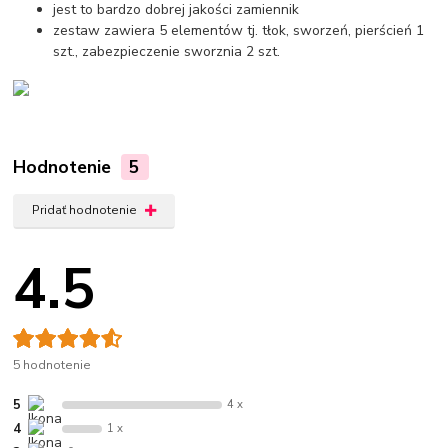
jest to bardzo dobrej jakości zamiennik
zestaw zawiera 5 elementów tj. tłok, sworzeń, pierścień 1
szt., zabezpieczenie sworznia 2 szt.
Hodnotenie
5
Pridať hodnotenie
4.5
5 hodnotenie
5
4 x
4
1 x