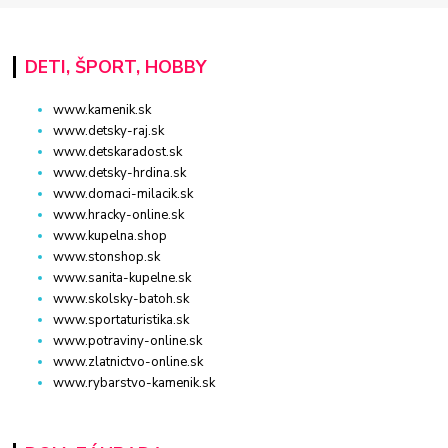
DETI, ŠPORT, HOBBY
www.kamenik.sk
www.detsky-raj.sk
www.detskaradost.sk
www.detsky-hrdina.sk
www.domaci-milacik.sk
www.hracky-online.sk
www.kupelna.shop
www.stonshop.sk
www.sanita-kupelne.sk
www.skolsky-batoh.sk
www.sportaturistika.sk
www.potraviny-online.sk
www.zlatnictvo-online.sk
www.rybarstvo-kamenik.sk