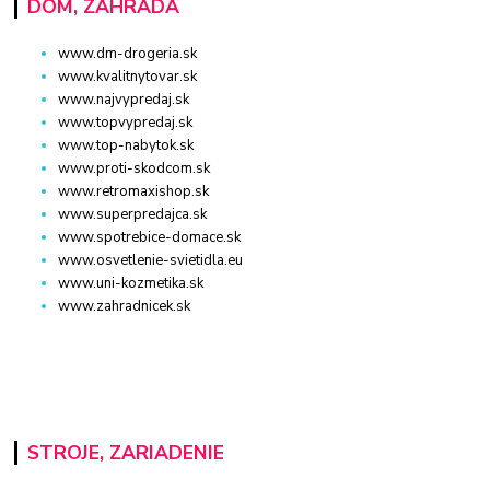
DOM, ZÁHRADA
www.dm-drogeria.sk
www.kvalitnytovar.sk
www.najvypredaj.sk
www.topvypredaj.sk
www.top-nabytok.sk
www.proti-skodcom.sk
www.retromaxishop.sk
www.superpredajca.sk
www.spotrebice-domace.sk
www.osvetlenie-svietidla.eu
www.uni-kozmetika.sk
www.zahradnicek.sk
STROJE, ZARIADENIE