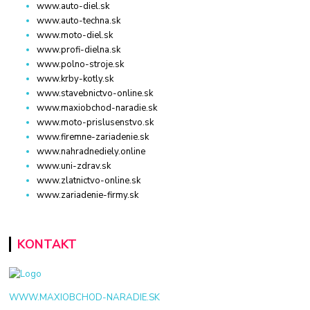
www.auto-diel.sk
www.auto-techna.sk
www.moto-diel.sk
www.profi-dielna.sk
www.polno-stroje.sk
www.krby-kotly.sk
www.stavebnictvo-online.sk
www.maxiobchod-naradie.sk
www.moto-prislusenstvo.sk
www.firemne-zariadenie.sk
www.nahradnediely.online
www.uni-zdrav.sk
www.zlatnictvo-online.sk
www.zariadenie-firmy.sk
KONTAKT
WWW.MAXIOBCHOD-NARADIE.SK