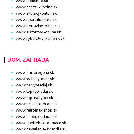
www.stonshop.sk
www.sanita-kupelne.sk
www.skolsky-batoh.sk
www.sportaturistika.sk
www.potraviny-online.sk
www.zlatnictvo-online.sk
www.rybarstvo-kamenik.sk
DOM, ZÁHRADA
www.dm-drogeria.sk
www.kvalitnytovar.sk
www.najvypredaj.sk
www.topvypredaj.sk
www.top-nabytok.sk
www.proti-skodcom.sk
www.retromaxishop.sk
www.superpredajca.sk
www.spotrebice-domace.sk
www.osvetlenie-svietidla.eu