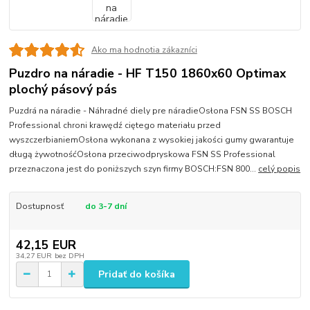
Ako ma hodnotia zákazníci
Puzdro na náradie - HF T150 1860x60 Optimax
plochý pásový pás
Puzdrá na náradie - Náhradné diely pre náradieOsłona FSN SS BOSCH
Professional chroni krawędź ciętego materiału przed
wyszczerbianiemOsłona wykonana z wysokiej jakości gumy gwarantuje
długą żywotnośćOsłona przeciwodpryskowa FSN SS Professional
przeznaczona jest do poniższych szyn firmy BOSCH:FSN 800...
celý popis
Dostupnosť
do 3-7 dní
42,15 EUR
34,27 EUR
bez DPH
Pridať do košíka