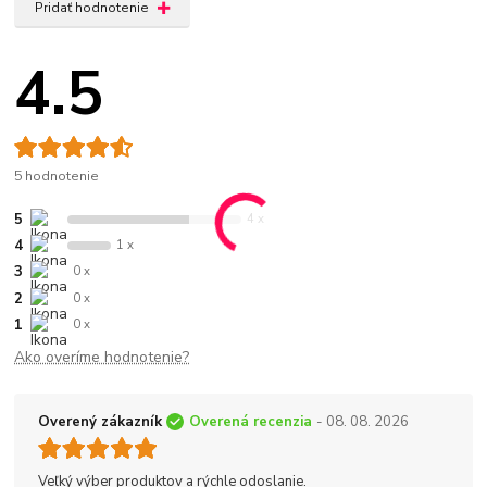
Pridať hodnotenie
4.5
5 hodnotenie
5
4 x
4
1 x
3
0 x
2
0 x
1
0 x
Ako overíme hodnotenie?
Overený zákazník
Overená recenzia
- 08. 08. 2026
Veľký výber produktov a rýchle odoslanie.