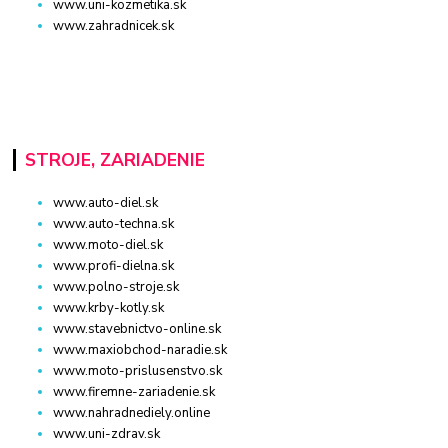
www.uni-kozmetika.sk
www.zahradnicek.sk
STROJE, ZARIADENIE
www.auto-diel.sk
www.auto-techna.sk
www.moto-diel.sk
www.profi-dielna.sk
www.polno-stroje.sk
www.krby-kotly.sk
www.stavebnictvo-online.sk
www.maxiobchod-naradie.sk
www.moto-prislusenstvo.sk
www.firemne-zariadenie.sk
www.nahradnediely.online
www.uni-zdrav.sk