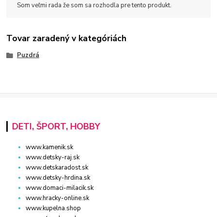
Som veľmi rada že som sa rozhodla pre tento produkt.
Tovar zaradený v kategóriách
Puzdrá
DETI, ŠPORT, HOBBY
www.kamenik.sk
www.detsky-raj.sk
www.detskaradost.sk
www.detsky-hrdina.sk
www.domaci-milacik.sk
www.hracky-online.sk
www.kupelna.shop