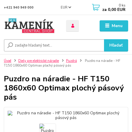
0
ks
EUR
+421 940 949 000
za
0,00 EUR
Menu
Hľadať
Úvod
Diely pre elektrické náradie
Puzdrá
Puzdro na náradie - HF
T150 1860x60 Optimax plochý pásový pás
Puzdro na náradie - HF T150
1860x60 Optimax plochý pásový
pás