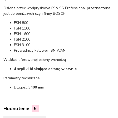
Osłona przeciwodpryskowa FSN SS Professional przeznaczona
jest do poniższych szyn firmy BOSCH:
FSN 800
FSN 1100
FSN 1600
FSN 2100
FSN 3100
Prowadnicy kątowej FSN WAN
W skład oferowanej osłony wchodzą:
4 szpilki blokujące osłonę w szynie
Parametry techniczne:
Długość
3400 mm
Hodnotenie
5