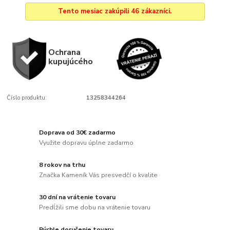
Tento mesiac zakúpili 46 zákazníci.
Ochrana
kupujúcého
Číslo produktu:
13258344264
Doprava od 30€ zadarmo
Využite dopravu úplne zadarmo
8 rokov na trhu
Značka Kameník Vás presvedčí o kvalite
30 dní na vrátenie tovaru
Predĺžili sme dobu na vrátenie tovaru
Rýchle doručenie tovaru