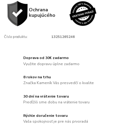
Ochrana
kupujúcého
Číslo produktu:
13251265246
Doprava od 30€ zadarmo
Využite dopravu úplne zadarmo
8 rokov na trhu
Značka Kameník Vás presvedčí o kvalite
30 dní na vrátenie tovaru
Predĺžili sme dobu na vrátenie tovaru
Rýchle doručenie tovaru
Vaša spokojnosť je pre nás prvoradá