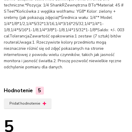
techniczne:*Pozycja: 1/4 ShankRZewnętrzna BTo*Materiał: 45 #
STeel*Końcówka z węglika wolframu: YG8* Kolor: zielony +
srebrny (jak pokazują zdjęcia)*Średnica wału: 1/4"* Model:
1/4*1/8*1/2,1/4*5/32*13/16,1/4*3/16*25/32,1/4*1/4*1-
1/8,1/4*5/16*1-1/8,1/4*3/8*1-1/8,1/4*15/32*1-1/8*Saldo: +/-. 003
calTolerancjaZawartość opakowania:1 zestaw (7 sztuk) bitów
routeraUwaga:1. Rzeczywiste kolory przedmiotu mogą
nieznacznie różnić się od zdjęć pokazanych na stronie
internetowej z powodu wielu czynników, takich jak jasność
monitora i jasność światła.2. Proszę pozwolić niewielkie ręczne
odchylenie pomiaru dla danych.
Hodnotenie
5
Pridať hodnotenie
5