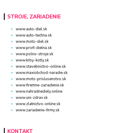
STROJE, ZARIADENIE
www.auto-diel.sk
www.auto-techna.sk
www.moto-diel.sk
www.profi-dielna.sk
www.polno-stroje.sk
www.krby-kotly.sk
www.stavebnictvo-online.sk
www.maxiobchod-naradie.sk
www.moto-prislusenstvo.sk
www.firemne-zariadenie.sk
www.nahradnediely.online
www.uni-zdrav.sk
www.zlatnictvo-online.sk
www.zariadenie-firmy.sk
KONTAKT