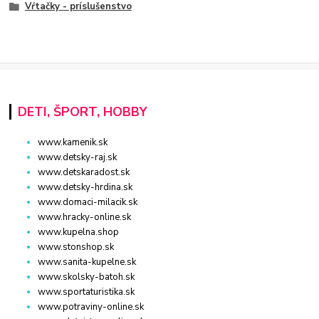
Vŕtačky - príslušenstvo
DETI, ŠPORT, HOBBY
www.kamenik.sk
www.detsky-raj.sk
www.detskaradost.sk
www.detsky-hrdina.sk
www.domaci-milacik.sk
www.hracky-online.sk
www.kupelna.shop
www.stonshop.sk
www.sanita-kupelne.sk
www.skolsky-batoh.sk
www.sportaturistika.sk
www.potraviny-online.sk