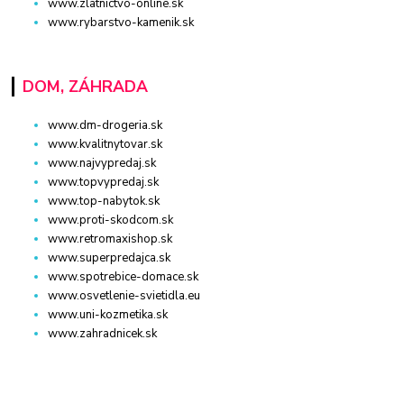
www.zlatnictvo-online.sk
www.rybarstvo-kamenik.sk
DOM, ZÁHRADA
www.dm-drogeria.sk
www.kvalitnytovar.sk
www.najvypredaj.sk
www.topvypredaj.sk
www.top-nabytok.sk
www.proti-skodcom.sk
www.retromaxishop.sk
www.superpredajca.sk
www.spotrebice-domace.sk
www.osvetlenie-svietidla.eu
www.uni-kozmetika.sk
www.zahradnicek.sk