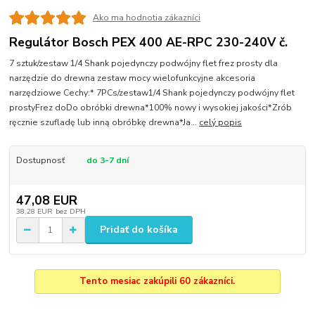
Ako ma hodnotia zákazníci
Regulátor Bosch PEX 400 AE-RPC 230-240V č.
7 sztuk/zestaw 1/4 Shank pojedynczy podwójny flet frez prosty dla
narzędzie do drewna zestaw mocy wielofunkcyjne akcesoria
narzędziowe Cechy:* 7PCs/zestaw1/4 Shank pojedynczy podwójny flet
prostyFrez doDo obróbki drewna*100% nowy i wysokiej jakości*Zrób
ręcznie szufladę lub inną obróbkę drewna*Ja...
celý popis
Dostupnosť
do 3-7 dní
47,08 EUR
38,28 EUR
bez DPH
Pridať do košíka
Tento mesiac zakúpili 60 zákazníci.