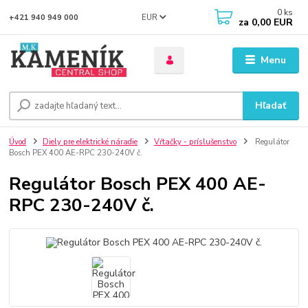
0
ks
EUR
+421 940 949 000
za
0,00 EUR
Menu
Hľadať
Úvod
Diely pre elektrické náradie
Vŕtačky - príslušenstvo
Regulátor
Bosch PEX 400 AE-RPC 230-240V č.
Regulátor Bosch PEX 400 AE-
RPC 230-240V č.