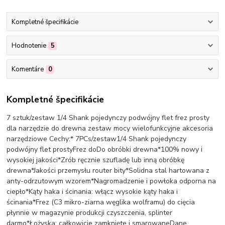
Kompletné špecifikácie
Hodnotenie
5
Komentáre
0
Kompletné špecifikácie
7 sztuk/zestaw 1/4 Shank pojedynczy podwójny flet frez prosty
dla narzędzie do drewna zestaw mocy wielofunkcyjne akcesoria
narzędziowe Cechy:* 7PCs/zestaw1/4 Shank pojedynczy
podwójny flet prostyFrez doDo obróbki drewna*100% nowy i
wysokiej jakości*Zrób ręcznie szufladę lub inną obróbkę
drewna*Jakości przemysłu router bity*Solidna stal hartowana z
anty-odrzutowym wzorem*Nagromadzenie i powłoka odporna na
ciepło*Kąty haka i ścinania: włącz wysokie kąty haka i
ścinania*Frez (C3 mikro-ziarna węglika wolframu) do cięcia
płynnie w magazynie produkcji czyszczenia, splinter
darmo*Łożyska: całkowicie zamknięte i smarowaneDane