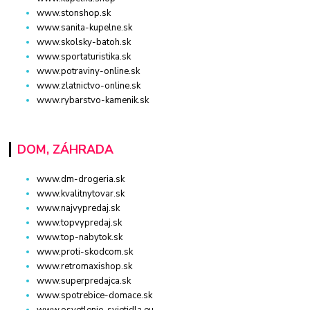
www.stonshop.sk
www.sanita-kupelne.sk
www.skolsky-batoh.sk
www.sportaturistika.sk
www.potraviny-online.sk
www.zlatnictvo-online.sk
www.rybarstvo-kamenik.sk
DOM, ZÁHRADA
www.dm-drogeria.sk
www.kvalitnytovar.sk
www.najvypredaj.sk
www.topvypredaj.sk
www.top-nabytok.sk
www.proti-skodcom.sk
www.retromaxishop.sk
www.superpredajca.sk
www.spotrebice-domace.sk
www.osvetlenie-svietidla.eu