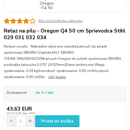
Ako ma hodnotia zákazníci
Reťaz na pílu - Oregon Q4 50 cm Sprievodca Stihl
029 031 032 034
Reťaze na píly - Náhradné diely pre náradieŁańcuch do pilarki
spalinowej 58G950 GraphiteSKU: 58G950-
71EAN: 5902062032300Łańcuch Oregon do pilarki spalinowej 58G950;
podziałka łańcucha 0.375” (9.525mm)Dane techniczne:Waga
opakowania: 0.16 kgSzerokość opakowania: 0.00 cmWysokość
opakowania: 0.00 cmDłu...
celý popis
Dostupnosť
do 3-7 dní
43,63 EUR
35,47 EUR
bez DPH
Pridať do košíka