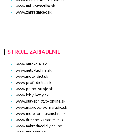
www.uni-kozmetika.sk
www.zahradnicek.sk
STROJE, ZARIADENIE
www.auto-diel.sk
www.auto-techna.sk
www.moto-diel.sk
www.profi-dielna.sk
www.polno-stroje.sk
www.krby-kotly.sk
www.stavebnictvo-online.sk
www.maxiobchod-naradie.sk
www.moto-prislusenstvo.sk
www.firemne-zariadenie.sk
www.nahradnediely.online