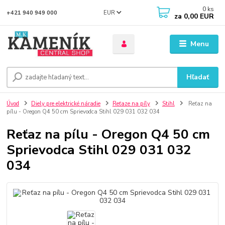
0
ks
EUR
+421 940 949 000
za
0,00 EUR
Menu
Hľadať
Úvod
Diely pre elektrické náradie
Reťaze na píly
Stihl
Reťaz na
pílu - Oregon Q4 50 cm Sprievodca Stihl 029 031 032 034
Reťaz na pílu - Oregon Q4 50 cm
Sprievodca Stihl 029 031 032
034