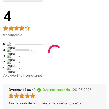
4
5 hodnotenie
5
3 x
4
2 x
3
0 x
2
0 x
1
0 x
Ako overíme hodnotenie?
Overený zákazník
Overená recenzia
- 06. 08. 2026
Kvalita produktu je primeraná, cena veľmi prijateľná.