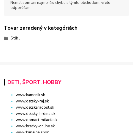
Nemal som ani najmenšiu chybu s týmto obchodom, vrelo
odporúčam.
Tovar zaradený v kategóriách
Stihl
DETI, ŠPORT, HOBBY
www.kamenik.sk
www.detsky-raj.sk
www.detskaradost.sk
www.detsky-hrdina.sk
www.domaci-milacik.sk
www.hracky-online.sk
www.kupelna.shop