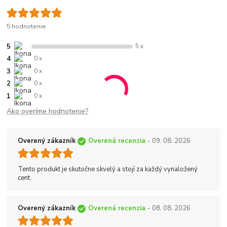
5 hodnotenie
5
5 x
4
0 x
3
0 x
2
0 x
1
0 x
Ako overíme hodnotenie?
Overený zákazník
Overená recenzia
- 09. 08. 2026
Tento produkt je skutočne skvelý a stojí za každý vynaložený
cent.
Overený zákazník
Overená recenzia
- 08. 08. 2026