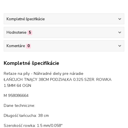
Kompletné špecifikácie
Hodnotenie
5
Komentáre
0
Kompletné špecifikácie
Reťaze na píly - Náhradné diely pre náradie
ŁAŃCUCH TNĄCY 38CM PODZIAŁKA 0.325 SZER. ROWKA
1.5MM 64 OGN
M 958086664
Dane techniczne:
Długość łańcucha: 38 cm
Szerokość rowka: 1.5 mm/0.058''