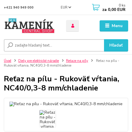
0
ks
EUR
+421 940 949 000
za
0,00 EUR
Menu
Hľadať
Úvod
Diely pre elektrické náradie
Reťaze na píly
Reťaz na pílu -
Rukoväť vŕtania, NC40/0,3-8 mm/chladenie
Reťaz na pílu - Rukoväť vŕtania,
NC40/0,3-8 mm/chladenie