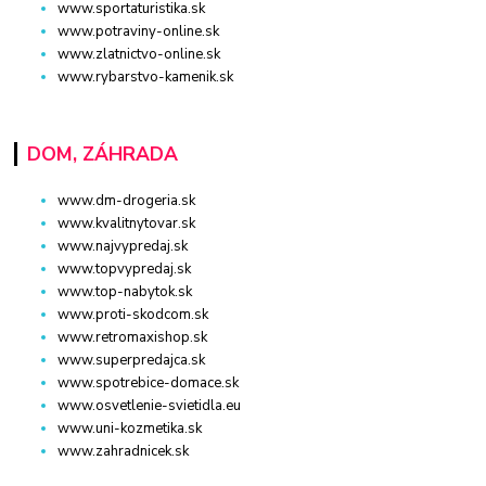
www.sportaturistika.sk
www.potraviny-online.sk
www.zlatnictvo-online.sk
www.rybarstvo-kamenik.sk
DOM, ZÁHRADA
www.dm-drogeria.sk
www.kvalitnytovar.sk
www.najvypredaj.sk
www.topvypredaj.sk
www.top-nabytok.sk
www.proti-skodcom.sk
www.retromaxishop.sk
www.superpredajca.sk
www.spotrebice-domace.sk
www.osvetlenie-svietidla.eu
www.uni-kozmetika.sk
www.zahradnicek.sk