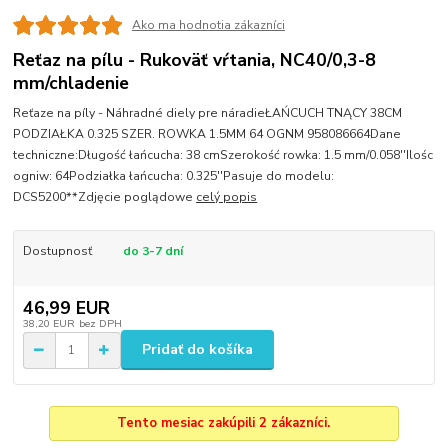
Ako ma hodnotia zákazníci
Reťaz na pílu - Rukoväť vŕtania, NC40/0,3-8
mm/chladenie
Reťaze na píly - Náhradné diely pre náradieŁAŃCUCH TNĄCY 38CM
PODZIAŁKA 0.325 SZER. ROWKA 1.5MM 64 OGNM 958086664Dane
techniczne:Długość łańcucha: 38 cmSzerokość rowka: 1.5 mm/0.058''Ilośc
ogniw: 64Podziałka łańcucha: 0.325''Pasuje do modelu:
DCS5200**Zdjęcie poglądowe
celý popis
Dostupnosť
do 3-7 dní
46,99 EUR
38,20 EUR
bez DPH
Pridať do košíka
Tento mesiac zakúpili 2 zákazníci.