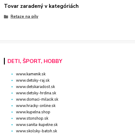
Tovar zaradený v kategóriách
Reťaze na píly
DETI, ŠPORT, HOBBY
www.kamenik.sk
www.detsky-raj.sk
www.detskaradost.sk
www.detsky-hrdina.sk
www.domaci-milacik.sk
www.hracky-online.sk
www.kupelna.shop
www.stonshop.sk
www.sanita-kupelne.sk
www.skolsky-batoh.sk