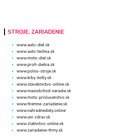
STROJE, ZARIADENIE
www.auto-diel.sk
www.auto-techna.sk
www.moto-diel.sk
www.profi-dielna.sk
www.polno-stroje.sk
www.krby-kotly.sk
www.stavebnictvo-online.sk
www.maxiobchod-naradie.sk
www.moto-prislusenstvo.sk
www.firemne-zariadenie.sk
www.nahradnediely.online
www.uni-zdrav.sk
www.zlatnictvo-online.sk
www.zariadenie-firmy.sk