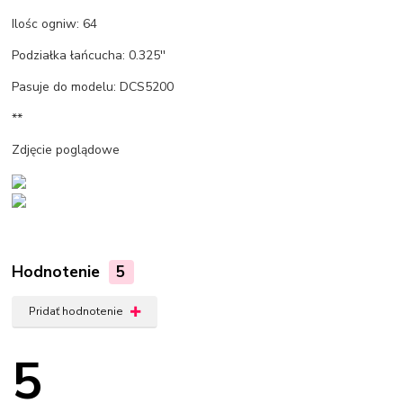
Ilośc ogniw: 64
Podziałka łańcucha: 0.325''
Pasuje do modelu: DCS5200
**
Zdjęcie poglądowe
Hodnotenie
5
Pridať hodnotenie
5