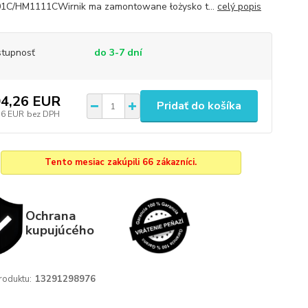
1C/HM1111CWirnik ma zamontowane łożysko t...
celý popis
tupnosť
do 3-7 dní
4,26 EUR
Pridať do košíka
76 EUR
bez DPH
Tento mesiac zakúpili 66 zákazníci.
Ochrana
kupujúcého
roduktu:
13291298976