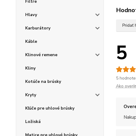
Filtre
Hodno
Hlavy
Pridať
Karburátory
Káble
5
Klinové remene
Kliny
5 hodnote
Kotúče na brúsky
Ako overí
Kryty
Overe
Kľúče pre uhlové brúsky
Nakup
Ložiská
Matice pre uhlové brúsky