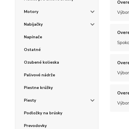
Overe
Motory
Výbor
Nabíjačky
Overe
Napínače
Spoko
Ostatné
Ozubené kolieska
Overe
Výbor
Palivové nádrže
Piestne krúžky
Overe
Piesty
Výbor
Podložky na brúsky
Prevodovky