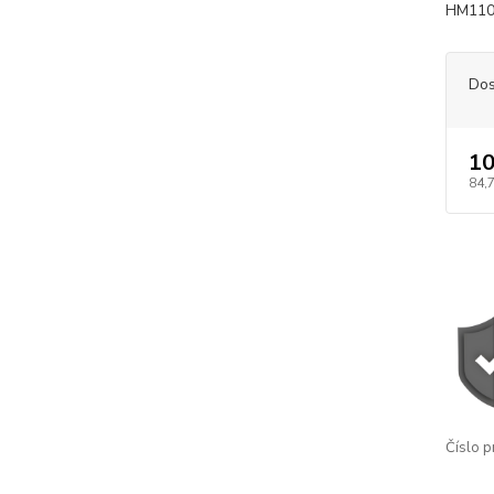
HM110
Dos
10
84,
Číslo p