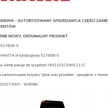
SERWIS - AUTORYZOWANY SPRZEDAWCA CZĘŚCI ZAMI
CENTÓW
ZNIE NOWY, ORYGINALNY PRODUKT
 517858-5
MAKITA nr katalogowy 517858-5
ny wirnik pasuje do urządzeń HM1101C/HM1111C
a zamontowane łożysko tylne oraz przednie - specjalne, z dwoma
 DOSTAWY - WIRNIK