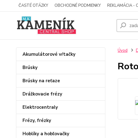
ČASTÉ OTÁZKY
OBCHODNÉ PODMIENKY
REKLAMÁCIA - 
Úvod
D
Akumulátorové vŕtačky
Roto
Brúsky
Brúsky na reťaze
Drážkovacie frézy
Elektrocentraly
Frézy, frézky
Hoblíky a hobľovačky