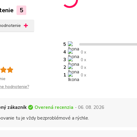
tenie
5
 hodnotenie
5
4
0 x
3
0 x
2
0 x
1
0 x
nie
me hodnotenie?
Overená recenzia
ný zákazník
- 06. 08. 2026
ovanie tu je vždy bezproblémové a rýchle.