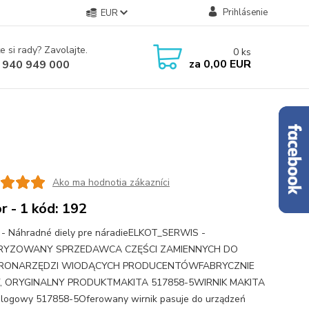
Prihlásenie
EUR
e si rady? Zavolajte.
0
ks
za
0,00 EUR
 940 949 000
Ako ma hodnotia zákazníci
r - 1 kód: 192
 - Náhradné diely pre náradieELKOT_SERWIS -
RYZOWANY SPRZEDAWCA CZĘŚCI ZAMIENNYCH DO
RONARZĘDZI WIODĄCYCH PRODUCENTÓWFABRYCZNIE
 ORYGINALNY PRODUKTMAKITA 517858-5WIRNIK MAKITA
alogowy 517858-5Oferowany wirnik pasuje do urządzeń