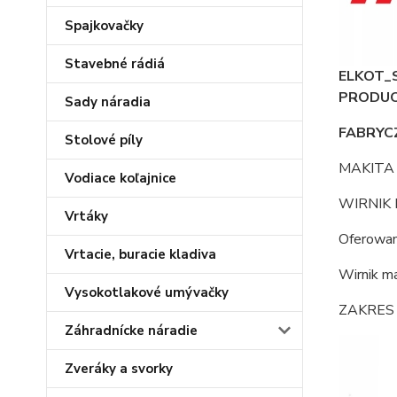
Spajkovačky
Stavebné rádiá
ELKOT_
PRODU
Sady náradia
FABRYC
Stolové píly
MAKITA
Vodiace koľajnice
WIRNIK 
Vrtáky
Oferowa
Vrtacie, buracie kladiva
Wirnik m
Vysokotlakové umývačky
ZAKRES
Záhradnícke náradie
Zveráky a svorky