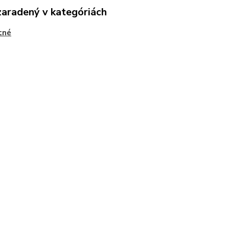
zaradený v kategóriách
tné