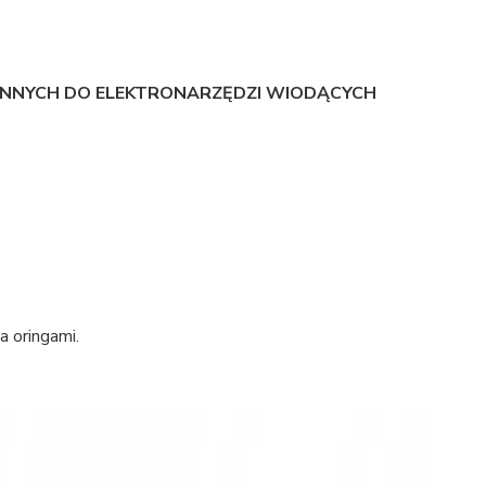
ENNYCH DO ELEKTRONARZĘDZI WIODĄCYCH
 oringami.