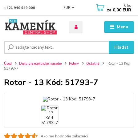
0
ks
EUR
+421 940 949 000
za
0,00 EUR
Menu
Hľadať
Úvod
Diely pre elektrické náradie
Rotory
Ostatné
Rotor - 13 Kód:
51793-7
Rotor - 13 Kód: 51793-7
Ako ma hodnotia zákazníci