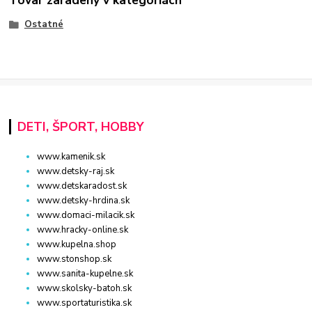
Ostatné
DETI, ŠPORT, HOBBY
www.kamenik.sk
www.detsky-raj.sk
www.detskaradost.sk
www.detsky-hrdina.sk
www.domaci-milacik.sk
www.hracky-online.sk
www.kupelna.shop
www.stonshop.sk
www.sanita-kupelne.sk
www.skolsky-batoh.sk
www.sportaturistika.sk