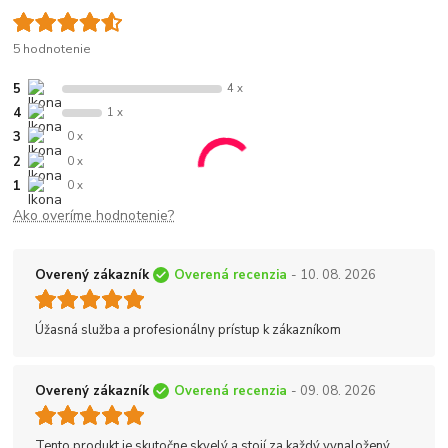
5 hodnotenie
5
4 x
4
1 x
3
0 x
2
0 x
1
0 x
Ako overíme hodnotenie?
Overený zákazník
Overená recenzia
- 10. 08. 2026
Úžasná služba a profesionálny prístup k zákazníkom
Overený zákazník
Overená recenzia
- 09. 08. 2026
Tento produkt je skutočne skvelý a stojí za každý vynaložený