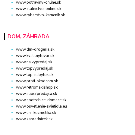
www.potraviny-online.sk
www.zlatnictvo-online.sk
www.rybarstvo-kamenik.sk
DOM, ZÁHRADA
www.dm-drogeria.sk
www.kvalitnytovar.sk
www.najvypredaj.sk
www.topvypredaj.sk
www.top-nabytok.sk
www.proti-skodcom.sk
www.retromaxishop.sk
www.superpredajca.sk
www.spotrebice-domace.sk
www.osvetlenie-svietidla.eu
www.uni-kozmetika.sk
www.zahradnicek.sk