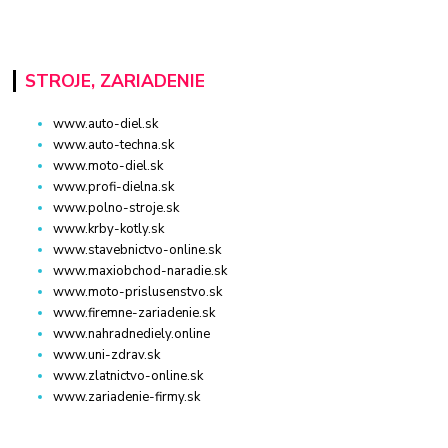
STROJE, ZARIADENIE
www.auto-diel.sk
www.auto-techna.sk
www.moto-diel.sk
www.profi-dielna.sk
www.polno-stroje.sk
www.krby-kotly.sk
www.stavebnictvo-online.sk
www.maxiobchod-naradie.sk
www.moto-prislusenstvo.sk
www.firemne-zariadenie.sk
www.nahradnediely.online
www.uni-zdrav.sk
www.zlatnictvo-online.sk
www.zariadenie-firmy.sk