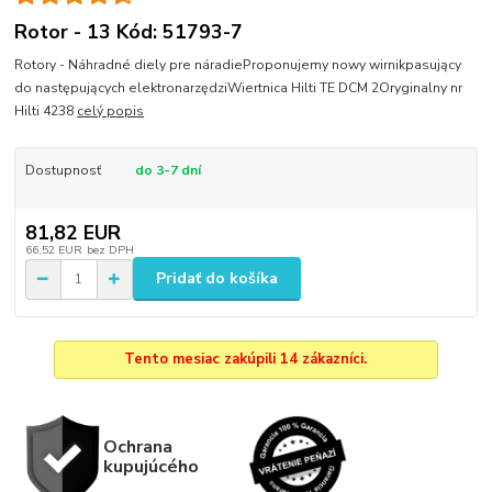
Rotor - 13 Kód: 51793-7
Rotory - Náhradné diely pre náradieProponujemy nowy wirnikpasujący
do następujących elektronarzędziWiertnica Hilti TE DCM 2Oryginalny nr
Hilti 4238
celý popis
Dostupnosť
do 3-7 dní
81,82 EUR
66,52 EUR
bez DPH
Pridať do košíka
Tento mesiac zakúpili 14 zákazníci.
Ochrana
kupujúcého