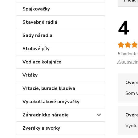
Pridať
Spajkovačky
4
Stavebné rádiá
Sady náradia
Stolové píly
5 hodnote
Vodiace koľajnice
Ako overí
Vrtáky
Overe
Vrtacie, buracie kladiva
Som v
Vysokotlakové umývačky
Záhradnícke náradie
Overe
Vynik
Zveráky a svorky