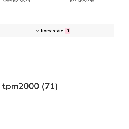
vrátenie tovaru
nás prvoradá
Komentáre
0
u tpm2000 (71)