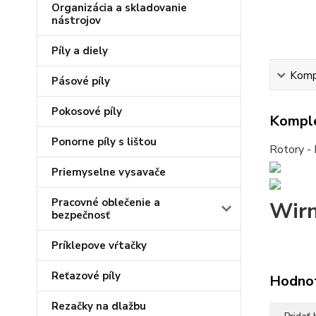
Organizácia a skladovanie
nástrojov
Píly a diely
Kompl
Pásové píly
Pokosové píly
Komple
Ponorne píly s lištou
Rotory - 
Priemyselne vysavače
Pracovné oblečenie a
Wirn
bezpečnosť
Príklepove vŕtačky
Reťazové píly
Hodno
Rezačky na dlažbu