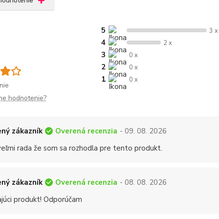
 hodnotenie
5
3 x
4
2 x
3
0 x
2
0 x
1
0 x
nie
me hodnotenie?
Overená recenzia
ný zákazník
- 09. 08. 2026
eľmi rada že som sa rozhodla pre tento produkt.
Overená recenzia
ný zákazník
- 08. 08. 2026
ajúci produkt! Odporúčam