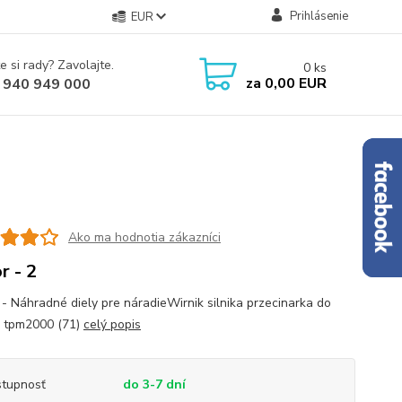
Prihlásenie
EUR
e si rady? Zavolajte.
0
ks
za
0,00 EUR
 940 949 000
Ako ma hodnotia zákazníci
r - 2
 - Náhradné diely pre náradieWirnik silnika przecinarka do
 tpm2000 (71)
celý popis
tupnosť
do 3-7 dní