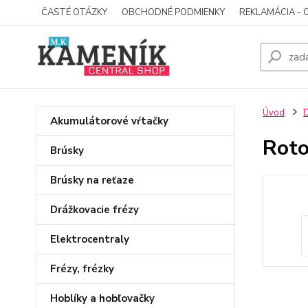
ČASTÉ OTÁZKY
OBCHODNÉ PODMIENKY
REKLAMÁCIA - 
Úvod
D
Akumulátorové vŕtačky
Roto
Brúsky
Brúsky na reťaze
Drážkovacie frézy
Elektrocentraly
Frézy, frézky
Hoblíky a hobľovačky