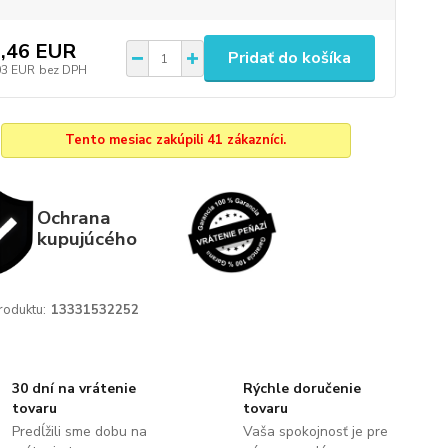
,46 EUR
Pridať do košíka
03 EUR
bez DPH
Tento mesiac zakúpili 41 zákazníci.
Ochrana
kupujúcého
roduktu:
13331532252
30 dní na vrátenie
Rýchle doručenie
tovaru
tovaru
Predĺžili sme dobu na
Vaša spokojnosť je pre