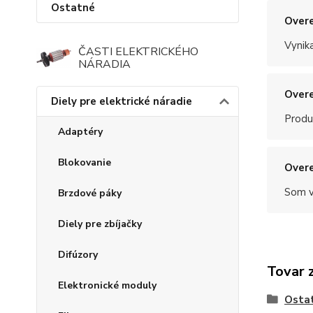
Ostatné
Overe
Vynik
ČASTI ELEKTRICKÉHO
NÁRADIA
Overe
Diely pre elektrické náradie
Produ
Adaptéry
Blokovanie
Overe
Som v
Brzdové páky
Diely pre zbíjačky
Difúzory
Tovar 
Elektronické moduly
Osta