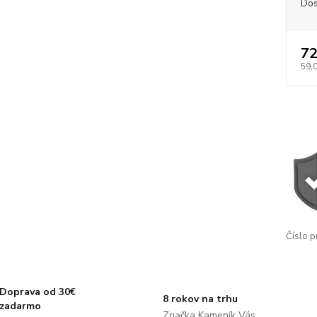
Dos
72
59,
Číslo p
Doprava od 30€
8 rokov na trhu
zadarmo
Značka Kameník Vás