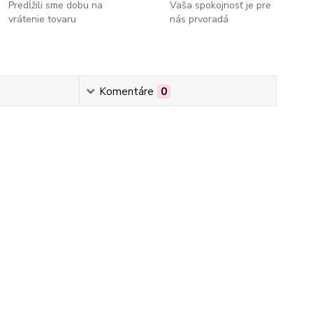
Predĺžili sme dobu na
Vaša spokojnosť je pre
vrátenie tovaru
nás prvoradá
Komentáre
0