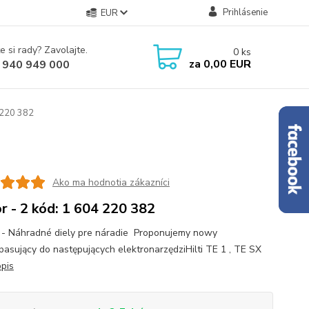
Prihlásenie
EUR
e si rady? Zavolajte.
0
ks
za
0,00 EUR
 940 949 000
 220 382
Ako ma hodnotia zákazníci
r - 2 kód: 1 604 220 382
 - Náhradné diely pre náradie Proponujemy nowy
 pasujący do następujących elektronarzędziHilti TE 1 , TE SX
opis