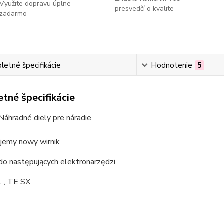
Využite dopravu úplne
presvedčí o kvalite
zadarmo
etné špecifikácie
Hodnotenie
5
tné špecifikácie
Náhradné diely pre náradie
jemy nowy wirnik
do następujących elektronarzędzi
1 , TE SX