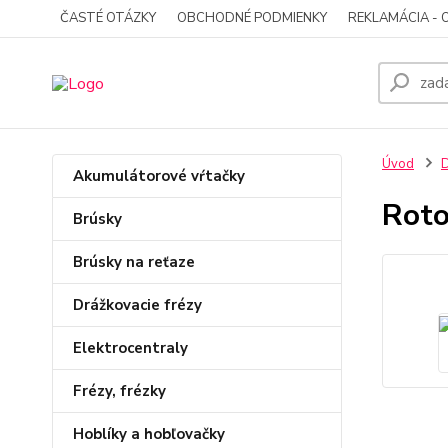
ČASTÉ OTÁZKY
OBCHODNÉ PODMIENKY
REKLAMÁCIA - 
Úvod
D
Akumulátorové vŕtačky
Roto
Brúsky
Brúsky na reťaze
Drážkovacie frézy
Elektrocentraly
Frézy, frézky
Hoblíky a hobľovačky