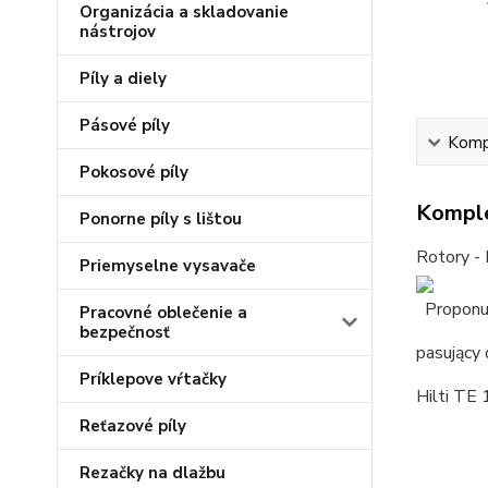
Organizácia a skladovanie
nástrojov
Píly a diely
Pásové píly
Kompl
Pokosové píly
Komple
Ponorne píly s lištou
Rotory - 
Priemyselne vysavače
Proponu
Pracovné oblečenie a
bezpečnosť
pasujący 
Príklepove vŕtačky
Hilti TE 
Reťazové píly
Rezačky na dlažbu