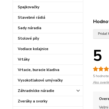
Spajkovačky
Stavebné rádiá
Hodno
Sady náradia
Pridať
Stolové píly
5
Vodiace koľajnice
Vrtáky
Vrtacie, buracie kladiva
5 hodnote
Vysokotlakové umývačky
Ako overí
Záhradnícke náradie
Overe
Zveráky a svorky
Veľmi