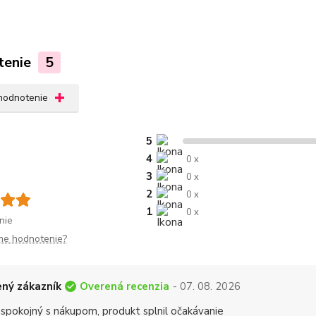
tenie
5
 hodnotenie
5
4
0 x
3
0 x
2
0 x
1
0 x
nie
me hodnotenie?
Overená recenzia
ný zákazník
- 07. 08. 2026
 spokojný s nákupom, produkt splnil očakávanie