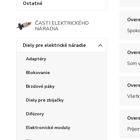
Ostatné
Overe
ČASTI ELEKTRICKÉHO
NÁRADIA
Spoko
Diely pre elektrické náradie
Overe
Adaptéry
Som v
Blokovanie
Overe
Brzdové páky
Všetk
Diely pre zbíjačky
Difúzory
Overe
Elektronické moduly
Príje