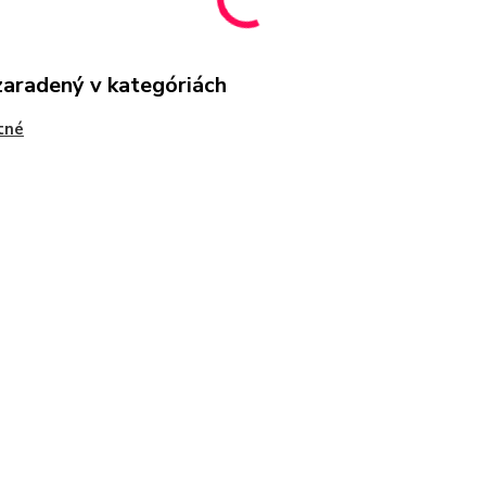
zaradený v kategóriách
tné