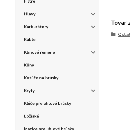
Filtre
Hlavy
Tovar 
Karburátory
Osta
Káble
Klinové remene
Kliny
Kotúče na brúsky
Kryty
Kľúče pre uhlové brúsky
Ložiská
Matice pre uhlové brúsky