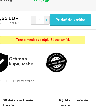
tupnosť
do 3-7 dní
,65 EUR
Pridať do košíka
07 EUR
bez DPH
Tento mesiac zakúpili 64 zákazníci.
Ochrana
kupujúcého
roduktu:
13197972977
30 dní na vrátenie
Rýchle doručenie
tovaru
tovaru