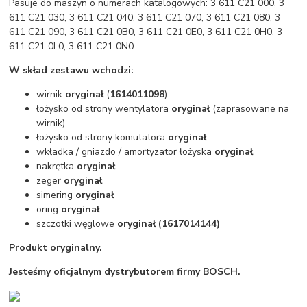
Pasuje do maszyn o numerach katalogowych: 3 611 C21 000, 3
611 C21 030, 3 611 C21 040, 3 611 C21 070, 3 611 C21 080, 3
611 C21 090, 3 611 C21 0B0, 3 611 C21 0E0, 3 611 C21 0H0, 3
611 C21 0L0, 3 611 C21 0N0
W skład zestawu wchodzi:
wirnik
oryginał
(
1614011098
)
łożysko od strony wentylatora
oryginał
(zaprasowane na
wirnik)
łożysko od strony komutatora
oryginał
wkładka / gniazdo / amortyzator łożyska
oryginał
nakrętka
oryginał
zeger
oryginał
simering
oryginał
oring
oryginał
szczotki węglowe
oryginał (1617014144)
Produkt oryginalny.
Jesteśmy oficjalnym dystrybutorem firmy BOSCH.