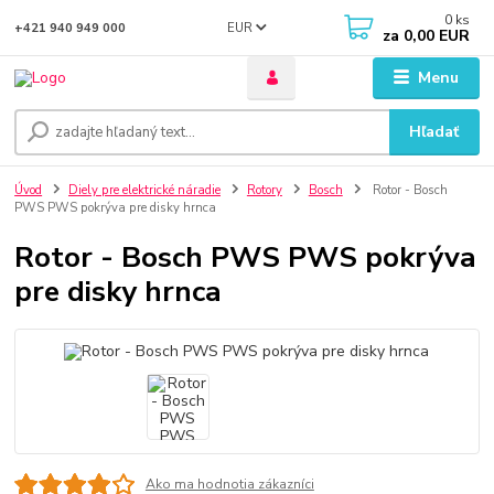
0
ks
EUR
+421 940 949 000
za
0,00 EUR
Menu
Hľadať
Úvod
Diely pre elektrické náradie
Rotory
Bosch
Rotor - Bosch
PWS PWS pokrýva pre disky hrnca
Rotor - Bosch PWS PWS pokrýva
pre disky hrnca
Ako ma hodnotia zákazníci