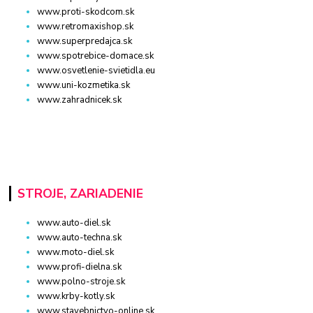
www.proti-skodcom.sk
www.retromaxishop.sk
www.superpredajca.sk
www.spotrebice-domace.sk
www.osvetlenie-svietidla.eu
www.uni-kozmetika.sk
www.zahradnicek.sk
STROJE, ZARIADENIE
www.auto-diel.sk
www.auto-techna.sk
www.moto-diel.sk
www.profi-dielna.sk
www.polno-stroje.sk
www.krby-kotly.sk
www.stavebnictvo-online.sk