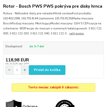
Rotor - Bosch PWS PWS pokrýva pre disky hrnca
Rotory - Náhradné diely pre náradieWirnik zestawKod produktu:
1614011098, 1617014144 (zamiennie 1617014135)Marka maszyny:
BoschRodzaj maszyny: Młot kującyModel maszyny: GSH 5 CEPozycja na
schemacie: 803Pasuje do maszyn o numerach katalogowych: 3 611 C21
000, 3 611 C21 030, 3 611 C21 040, 3 611 C21 0...
celý popis
Dostupnosť
do 3-7 dní
118,98 EUR
96,73 EUR
bez DPH
Pridať do košíka
Tento mesiac zakúpili 6 zákazníci.
Ochrana