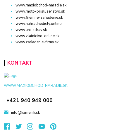
www.maxiobchod-naradie.sk
www.moto-prislusenstvo.sk
www.firemne-zariadenie.sk
www.nahradnediely.online
www.uni-zdrav.sk
www.zlatnictvo-online.sk
www.zariadenie-firmy.sk
KONTAKT
WWW.MAXIOBCHOD-NARADIE.SK
+421 940 949 000
info@kamenik.sk