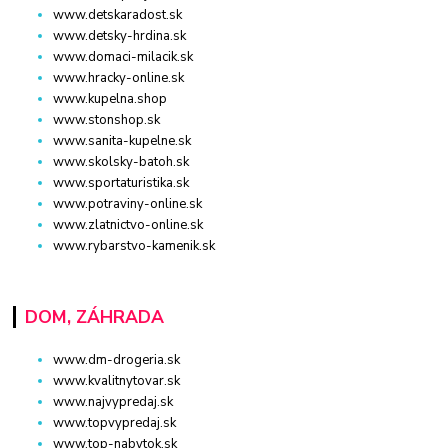
www.detskaradost.sk
www.detsky-hrdina.sk
www.domaci-milacik.sk
www.hracky-online.sk
www.kupelna.shop
www.stonshop.sk
www.sanita-kupelne.sk
www.skolsky-batoh.sk
www.sportaturistika.sk
www.potraviny-online.sk
www.zlatnictvo-online.sk
www.rybarstvo-kamenik.sk
DOM, ZÁHRADA
www.dm-drogeria.sk
www.kvalitnytovar.sk
www.najvypredaj.sk
www.topvypredaj.sk
www.top-nabytok.sk