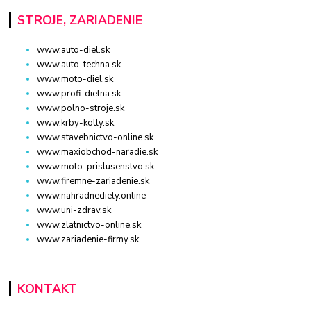
STROJE, ZARIADENIE
www.auto-diel.sk
www.auto-techna.sk
www.moto-diel.sk
www.profi-dielna.sk
www.polno-stroje.sk
www.krby-kotly.sk
www.stavebnictvo-online.sk
www.maxiobchod-naradie.sk
www.moto-prislusenstvo.sk
www.firemne-zariadenie.sk
www.nahradnediely.online
www.uni-zdrav.sk
www.zlatnictvo-online.sk
www.zariadenie-firmy.sk
KONTAKT