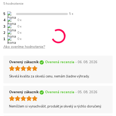
5 hodnotenie
5
5 x
4
0 x
3
0 x
2
0 x
1
0 x
Ako overíme hodnotenie?
Overený zákazník
Overená recenzia
- 06. 08. 2026
Skvelá kvalita za skvelú cenu, nemám žiadne výhrady.
Overený zákazník
Overená recenzia
- 05. 08. 2026
Nemôžem si vynachváliť, produkt je skvelý a rýchlo doručený.