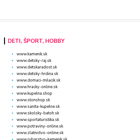
DETI, ŠPORT, HOBBY
www.kamenik.sk
www.detsky-raj.sk
www.detskaradost.sk
www.detsky-hrdina.sk
www.domaci-milacik.sk
www.hracky-online.sk
www.kupelna.shop
www.stonshop.sk
www.sanita-kupelne.sk
www.skolsky-batoh.sk
www.sportaturistika.sk
www.potraviny-online.sk
www.zlatnictvo-online.sk
www.rybarstvo-kamenik.sk