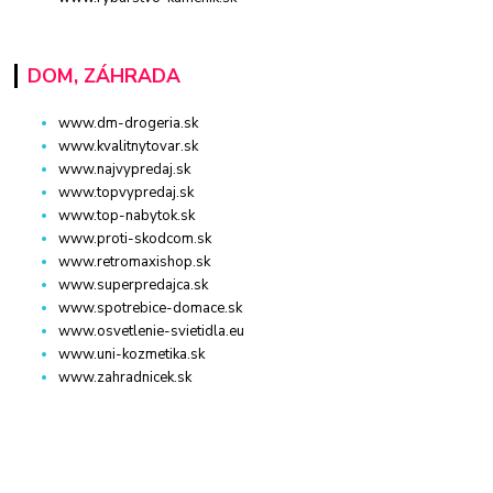
DOM, ZÁHRADA
www.dm-drogeria.sk
www.kvalitnytovar.sk
www.najvypredaj.sk
www.topvypredaj.sk
www.top-nabytok.sk
www.proti-skodcom.sk
www.retromaxishop.sk
www.superpredajca.sk
www.spotrebice-domace.sk
www.osvetlenie-svietidla.eu
www.uni-kozmetika.sk
www.zahradnicek.sk