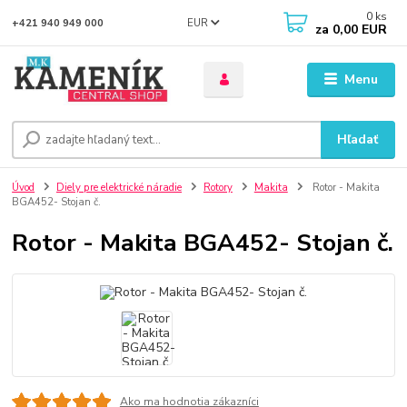
0
ks
EUR
+421 940 949 000
za
0,00 EUR
Menu
Hľadať
Úvod
Diely pre elektrické náradie
Rotory
Makita
Rotor - Makita
BGA452- Stojan č.
Rotor - Makita BGA452- Stojan č.
Ako ma hodnotia zákazníci