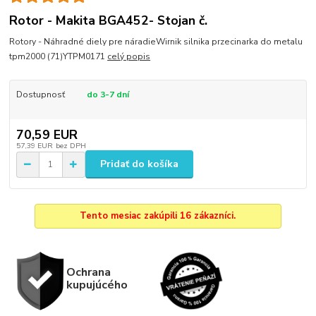
Rotor - Makita BGA452- Stojan č.
Rotory - Náhradné diely pre náradieWirnik silnika przecinarka do metalu
tpm2000 (71)YTPM0171
celý popis
Dostupnosť
do 3-7 dní
70,59 EUR
57,39 EUR
bez DPH
Pridať do košíka
Tento mesiac zakúpili 16 zákazníci.
Ochrana
kupujúcého