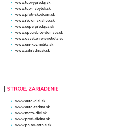
www.topvypredaj.sk
www.top-nabytok.sk
www.proti-skodcom.sk
www.retromaxishop.sk
www.superpredajca.sk
www.spotrebice-domace.sk
www.osvetlenie-svietidla.eu
www.uni-kozmetika.sk
www.zahradnicek.sk
STROJE, ZARIADENIE
www.auto-diel.sk
www.auto-techna.sk
www.moto-diel.sk
www.profi-dielna.sk
www.polno-stroje.sk