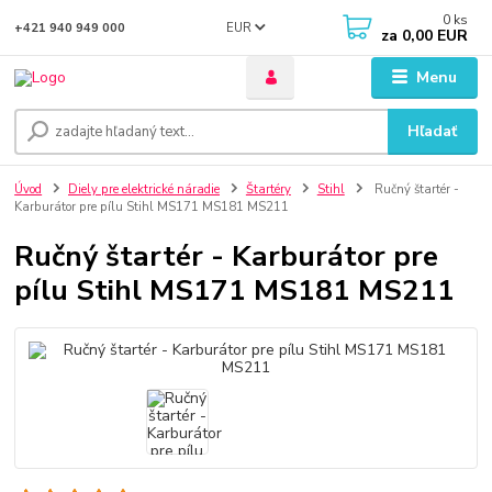
0
ks
EUR
+421 940 949 000
za
0,00 EUR
Menu
Hľadať
Úvod
Diely pre elektrické náradie
Štartéry
Stihl
Ručný štartér -
Karburátor pre pílu Stihl MS171 MS181 MS211
Ručný štartér - Karburátor pre
pílu Stihl MS171 MS181 MS211