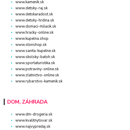
www.kamenik.sk
www.detsky-raj.sk
www.detskaradost.sk
www.detsky-hrdina.sk
www.domaci-milacik.sk
www.hracky-online.sk
www.kupelna.shop
www.stonshop.sk
www.sanita-kupelne.sk
www.skolsky-batoh.sk
www.sportaturistika.sk
www.potraviny-online.sk
www.zlatnictvo-online.sk
www.rybarstvo-kamenik.sk
DOM, ZÁHRADA
www.dm-drogeria.sk
www.kvalitnytovar.sk
www.najvypredaj.sk