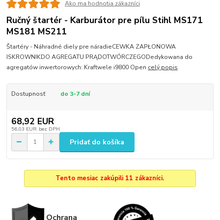
Ako ma hodnotia zákazníci
Ručný štartér - Karburátor pre pílu Stihl MS171
MS181 MS211
Štartéry - Náhradné diely pre náradieCEWKA ZAPŁONOWA
ISKROWNIKDO AGREGATU PRĄDOTWÓRCZEGODedykowana do
agregatów inwertorowych: Kraftwele i9800 Open
celý popis
Dostupnosť
do 3-7 dní
68,92 EUR
56,03 EUR
bez DPH
Pridať do košíka
Tento mesiac zakúpili 11 zákazníci.
Ochrana