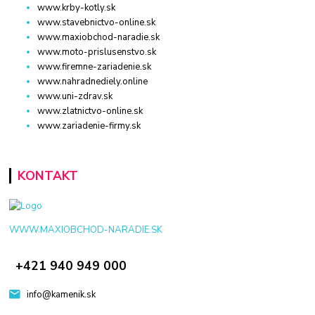
www.krby-kotly.sk
www.stavebnictvo-online.sk
www.maxiobchod-naradie.sk
www.moto-prislusenstvo.sk
www.firemne-zariadenie.sk
www.nahradnediely.online
www.uni-zdrav.sk
www.zlatnictvo-online.sk
www.zariadenie-firmy.sk
KONTAKT
WWW.MAXIOBCHOD-NARADIE.SK
+421 940 949 000
info@kamenik.sk