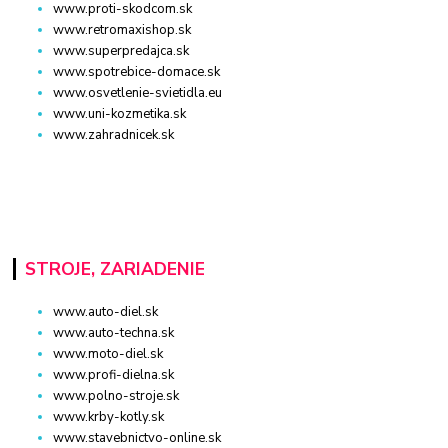
www.proti-skodcom.sk
www.retromaxishop.sk
www.superpredajca.sk
www.spotrebice-domace.sk
www.osvetlenie-svietidla.eu
www.uni-kozmetika.sk
www.zahradnicek.sk
STROJE, ZARIADENIE
www.auto-diel.sk
www.auto-techna.sk
www.moto-diel.sk
www.profi-dielna.sk
www.polno-stroje.sk
www.krby-kotly.sk
www.stavebnictvo-online.sk