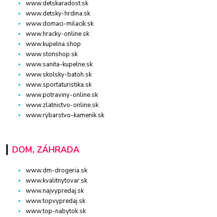
www.detskaradost.sk
www.detsky-hrdina.sk
www.domaci-milacik.sk
www.hracky-online.sk
www.kupelna.shop
www.stonshop.sk
www.sanita-kupelne.sk
www.skolsky-batoh.sk
www.sportaturistika.sk
www.potraviny-online.sk
www.zlatnictvo-online.sk
www.rybarstvo-kamenik.sk
DOM, ZÁHRADA
www.dm-drogeria.sk
www.kvalitnytovar.sk
www.najvypredaj.sk
www.topvypredaj.sk
www.top-nabytok.sk