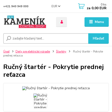
0
ks
EUR
+421 940 949 000
za
0,00 EUR
Menu
Hľadať
Úvod
Diely pre elektrické náradie
Štartéry
Ručný štartér - Pokrytie
prednej reťazca
Ručný štartér - Pokrytie prednej
reťazca