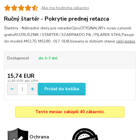
Ako ma hodnotia zákazníci
Ručný štartér - Pokrytie prednej reťazca
Štartéry - Náhradné diely pre náradieOpisOTYGINALNY+ nowy sznurek
gratisROZRUSZNIK / STARTER / SZARPAKDO PIŁ / PILAREK STIHLPasuje
do modeli:MS170, MS180 , 017, 018Używany w dobrym stanie
celý popis
Dostupnosť
do 3-7 dní
15,74 EUR
12,80 EUR
bez DPH
Pridať do košíka
Tento mesiac zakúpili 40 zákazníci.
Ochrana