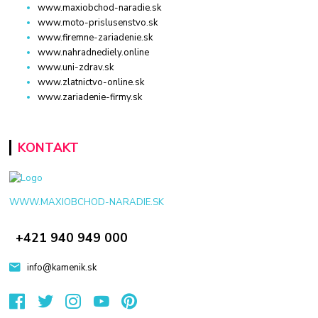
www.maxiobchod-naradie.sk
www.moto-prislusenstvo.sk
www.firemne-zariadenie.sk
www.nahradnediely.online
www.uni-zdrav.sk
www.zlatnictvo-online.sk
www.zariadenie-firmy.sk
KONTAKT
WWW.MAXIOBCHOD-NARADIE.SK
+421 940 949 000
info@kamenik.sk