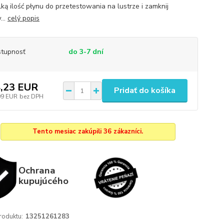
lką ilość płynu do przetestowania na lustrze i zamknij
...
celý popis
tupnosť
do 3-7 dní
,23 EUR
Pridať do košíka
09 EUR
bez DPH
Tento mesiac zakúpili 36 zákazníci.
Ochrana
kupujúcého
roduktu:
13251261283