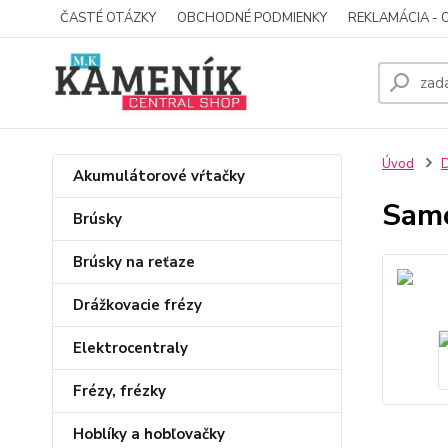
ČASTÉ OTÁZKY
OBCHODNÉ PODMIENKY
REKLAMÁCIA - 
Úvod
D
Akumulátorové vŕtačky
Samo
Brúsky
Brúsky na reťaze
Drážkovacie frézy
Elektrocentraly
Frézy, frézky
Hoblíky a hobľovačky