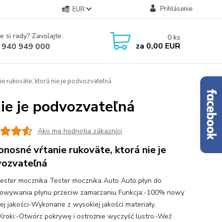
Prihlásenie
EUR
e si rady? Zavolajte.
0
ks
za
0,00 EUR
 940 949 000
 rukoväte, ktorá nie je podvozvateľná
ie je podvozvateľná
Ako ma hodnotia zákazníci
nosné vŕtanie rukoväte, ktorá nie je
ozvateľná
ester mocznika Tester mocznika Auto Auto płyn do
owywania płynu przeciw zamarzaniu Funkcja:-100% nowy
ej jakości-Wykonane z wysokiej jakości materiały,
Kroki:-Otwórz pokrywę i ostrożnie wyczyść lustro.-Weź