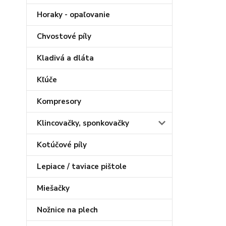
Horaky - opaľovanie
Chvostové píly
Kladivá a dláta
Kľúče
Kompresory
Klincovačky, sponkovačky
Kotúčové píly
Lepiace / taviace pištole
Miešačky
Nožnice na plech