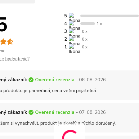
5
5
4
1 x
3
0 x
2
0 x
1
0 x
nie
me hodnotenie?
Overená recenzia
ný zákazník
- 08. 08. 2026
a produktu je primeraná, cena veľmi prijateľná.
Overená recenzia
ný zákazník
- 07. 08. 2026
em si vynachváliť, produkt je skvelý a rýchlo doručený.