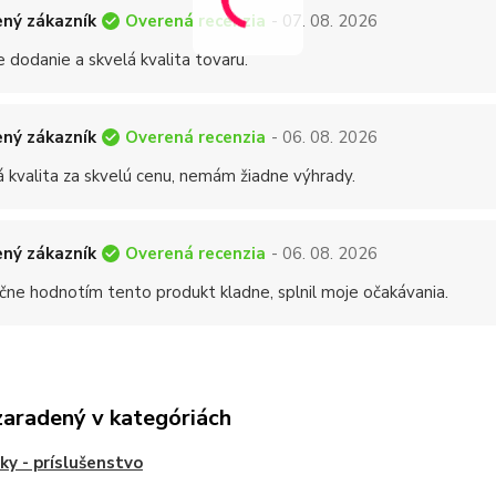
Overená recenzia
ný zákazník
- 07. 08. 2026
 dodanie a skvelá kvalita tovaru.
Overená recenzia
ný zákazník
- 06. 08. 2026
á kvalita za skvelú cenu, nemám žiadne výhrady.
Overená recenzia
ný zákazník
- 06. 08. 2026
čne hodnotím tento produkt kladne, splnil moje očakávania.
zaradený v kategóriách
ky - príslušenstvo