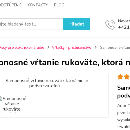
ODSTÚPENIE
KONTAKTY
BLOG
Neviet
Hľadať
+421
iely pre elektrické náradie
Vŕtačky - príslušenstvo
Samonosné vŕtanie
nosné vŕtanie rukoväte, ktorá n
Samo
podv
Auto T
przech
wysoki
trwałe