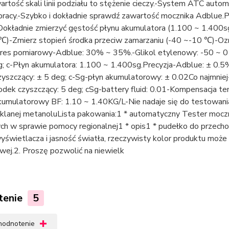
wartość skali linii podziału to stężenie cieczy.-System ATC au
pracy.-Szybko i dokładnie sprawdź zawartość mocznika Adblue.
Dokładnie zmierzyć gęstość płynu akumulatora (1.100 ~ 1.400sg
 ℃)-Zmierz stopień środka przeciw zamarzaniu (-40 ~-10 ℃)-Oz
es pomiarowy-Adblue: 30% ~ 35%.-Glikol etylenowy: -50 ~ 0 de
; c-Płyn akumulatora: 1.100 ~ 1.400sg.Precyzja-Adblue: ± 0.5%-
yszczący: ± 5 deg; c-Sg-płyn akumulatorowy: ± 0.02Co najmniej
odek czyszczący: 5 deg; cSg-battery fluid: 0.01-Kompensacja te
akumulatorowy BF: 1.10 ~ 1.40KG/L-Nie nadaje się do testowan
zklanej metanoluLista pakowania:1 * automatyczny Tester moc
h w sprawie pomocy regionalnej1 * opis1 * pudełko do przechow
yświetlacza i jasność światła, rzeczywisty kolor produktu może n
wej.2. Proszę pozwolić na niewielk
tenie
5
 hodnotenie