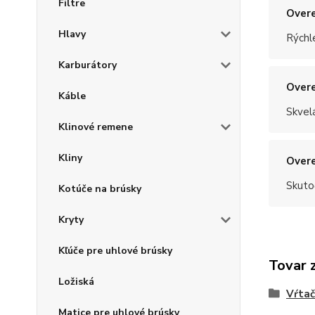
Filtre
Overe
Hlavy
Rýchle
Karburátory
Overe
Káble
Skvel
Klinové remene
Kliny
Overe
Skuto
Kotúče na brúsky
Kryty
Kľúče pre uhlové brúsky
Tovar 
Ložiská
Vŕtač
Matice pre uhlové brúsky