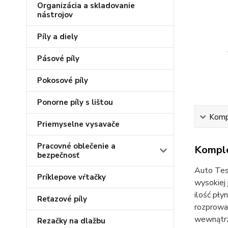
Organizácia a skladovanie
nástrojov
Píly a diely
Pásové píly
Pokosové píly
Ponorne píly s lištou
Kompl
Priemyselne vysavače
Pracovné oblečenie a
Komple
bezpečnosť
Auto Tes
Príklepove vŕtačky
wysokiej 
ilość pły
Reťazové píly
rozprowad
wewnątrz 
Rezačky na dlažbu