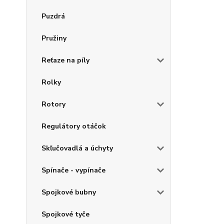
Puzdrá
Pružiny
Reťaze na píly
Rolky
Rotory
Regulátory otáčok
Skľučovadlá a úchyty
Spínače - vypínače
Spojkové bubny
Spojkové tyče