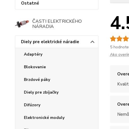
Ostatné
4.
ČASTI ELEKTRICKÉHO
NÁRADIA
Diely pre elektrické náradie
5 hodnote
Adaptéry
Ako overí
Blokovanie
Overe
Brzdové páky
Kvalit
Diely pre zbíjačky
Overe
Difúzory
Nemôž
Elektronické moduly