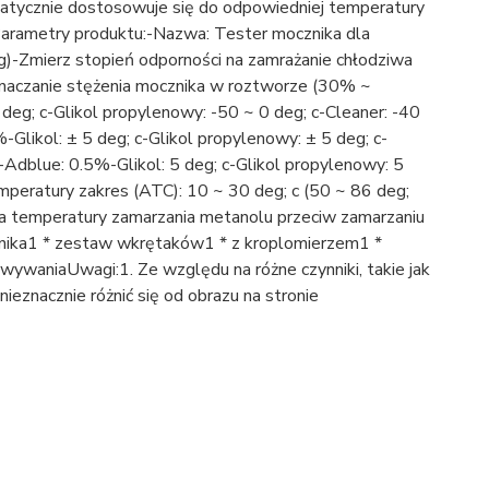
tomatycznie dostosowuje się do odpowiedniej temperatury
Parametry produktu:-Nazwa: Tester mocznika dla
)-Zmierz stopień odporności na zamrażanie chłodziwa
naczanie stężenia mocznika w roztworze (30% ~
g; c-Glikol propylenowy: -50 ~ 0 deg; c-Cleaner: -40
Glikol: ± 5 deg; c-Glikol propylenowy: ± 5 deg; c-
-Adblue: 0.5%-Glikol: 5 deg; c-Glikol propylenowy: 5
mperatury zakres (ATC): 10 ~ 30 deg; c (50 ~ 86 deg;
ia temperatury zamarzania metanolu przeciw zamarzaniu
znika1 * zestaw wkrętaków1 * z kroplomierzem1 *
ywaniaUwagi:1. Ze względu na różne czynniki, takie jak
ieznacznie różnić się od obrazu na stronie