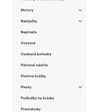
Motory
Nabíjačky
Napínače
Ostatné
Ozubené kolieska
Palivové nádrže
Piestne krúžky
Piesty
Podložky na brúsky
Prevodovky