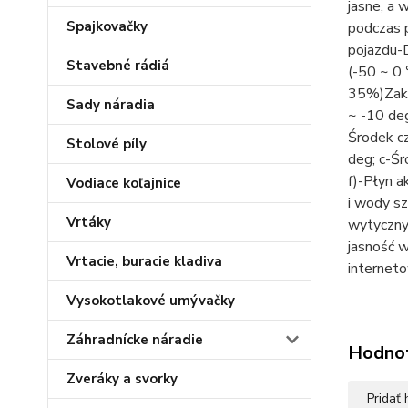
jasne, a 
Spajkovačky
podczas 
pojazdu-
Stavebné rádiá
(-50 ~ 0
35%)Zakr
Sady náradia
~ -10 deg
Środek cz
Stolové píly
deg; c-Śr
f)-Płyn 
Vodiace koľajnice
i wody s
Vrtáky
wytycznyc
jasność w
Vrtacie, buracie kladiva
interneto
Vysokotlakové umývačky
Záhradnícke náradie
Hodno
Zveráky a svorky
Pridať