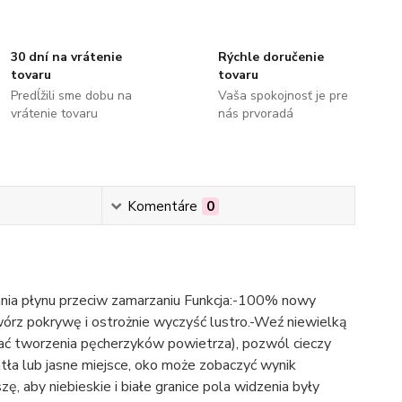
30 dní na vrátenie
Rýchle doručenie
tovaru
tovaru
Predĺžili sme dobu na
Vaša spokojnosť je pre
vrátenie tovaru
nás prvoradá
Komentáre
0
ia płynu przeciw zamarzaniu Funkcja:-100% nowy
wórz pokrywę i ostrożnie wyczyść lustro.-Weź niewielką
ikać tworzenia pęcherzyków powietrza), pozwól cieczy
atła lub jasne miejsce, oko może zobaczyć wynik
, aby niebieskie i białe granice pola widzenia były