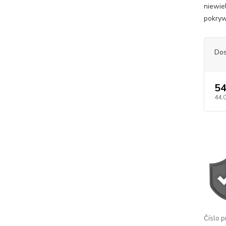
niewie
pokryw
Dos
54
44,
Číslo p