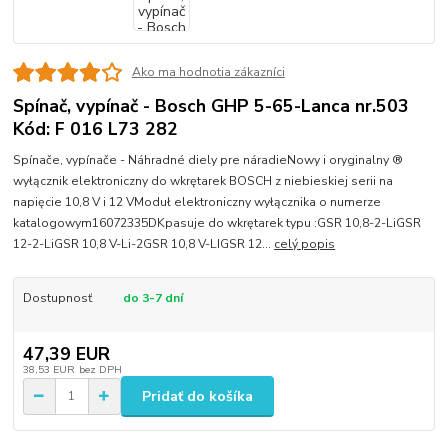
Ako ma hodnotia zákazníci
Spínač, vypínač - Bosch GHP 5-65-Lanca nr.503
Kód: F 016 L73 282
Spínače, vypínače - Náhradné diely pre náradieNowy i oryginalny ®
wyłącznik elektroniczny do wkrętarek BOSCH z niebieskiej serii na
napięcie 10,8 V i 12 VModuł elektroniczny wyłącznika o numerze
katalogowym16072335DKpasuje do wkrętarek typu :GSR 10,8-2-LiGSR
12-2-LiGSR 10,8 V-Li-2GSR 10,8 V-LIGSR 12...
celý popis
Dostupnosť
do 3-7 dní
47,39 EUR
38,53 EUR
bez DPH
Pridať do košíka