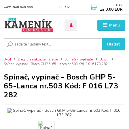
0
ks
EUR
+421 940 949 000
za
0,00 EUR
Menu
Hľadať
Úvod
Diely pre elektrické náradie
Spínače - vypínače
Bosch
Spínač, vypínač - Bosch GHP 5-65-Lanca nr.503 Kód: F 016 L73 282
Spínač, vypínač - Bosch GHP 5-
65-Lanca nr.503 Kód: F 016 L73
282