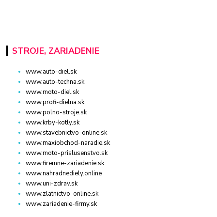
STROJE, ZARIADENIE
www.auto-diel.sk
www.auto-techna.sk
www.moto-diel.sk
www.profi-dielna.sk
www.polno-stroje.sk
www.krby-kotly.sk
www.stavebnictvo-online.sk
www.maxiobchod-naradie.sk
www.moto-prislusenstvo.sk
www.firemne-zariadenie.sk
www.nahradnediely.online
www.uni-zdrav.sk
www.zlatnictvo-online.sk
www.zariadenie-firmy.sk