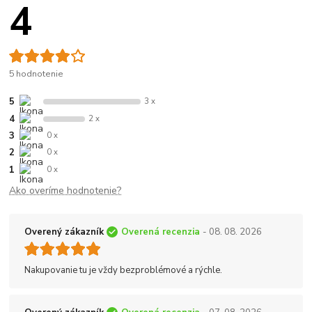
4
5 hodnotenie
5
3 x
4
2 x
3
0 x
2
0 x
1
0 x
Ako overíme hodnotenie?
Overený zákazník
Overená recenzia
- 08. 08. 2026
Nakupovanie tu je vždy bezproblémové a rýchle.