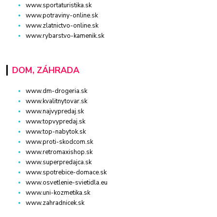
www.sportaturistika.sk
www.potraviny-online.sk
www.zlatnictvo-online.sk
www.rybarstvo-kamenik.sk
DOM, ZÁHRADA
www.dm-drogeria.sk
www.kvalitnytovar.sk
www.najvypredaj.sk
www.topvypredaj.sk
www.top-nabytok.sk
www.proti-skodcom.sk
www.retromaxishop.sk
www.superpredajca.sk
www.spotrebice-domace.sk
www.osvetlenie-svietidla.eu
www.uni-kozmetika.sk
www.zahradnicek.sk