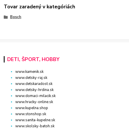
Tovar zaradený v kategóriách
Bosch
DETI, ŠPORT, HOBBY
www.kamenik.sk
www.detsky-raj.sk
www.detskaradost.sk
www.detsky-hrdina.sk
www.domaci-milacik.sk
www.hracky-online.sk
www.kupelna.shop
www.stonshop.sk
www.sanita-kupelne.sk
www.skolsky-batoh.sk