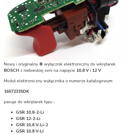
Nowy i oryginalny
®
wyłącznik elektroniczny do wkrętarek
BOSCH
z niebieskiej serii na napięcie
10,8 V
i
12 V
Moduł elektroniczny wyłącznika o numerze katalogowym
16072335DK
pasuje do wkrętarek typu
:
GSR 10,8-2-Li
GSR 12-2-Li
GSR 10,8 V-Li-2
GSR 10,8 V-LI