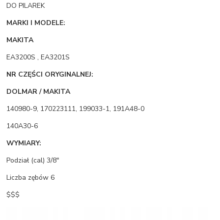
DO PILAREK
MARKI I MODELE:
MAKITA
EA3200S , EA3201S
NR CZĘŚCI ORYGINALNEJ:
DOLMAR / MAKITA
140980-9, 170223111, 199033-1, 191A48-0
140A30-6
WYMIARY:
Podział (cal) 3/8"
Liczba zębów 6
$$$