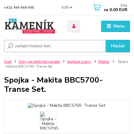
0
ks
EUR
+421 940 949 000
za
0,00 EUR
Menu
Hľadať
Úvod
Diely pre elektrické náradie
Spojkové bubny
Makita
Spojka
- Makita BBC5700- Transe Set.
Spojka - Makita BBC5700-
Transe Set.