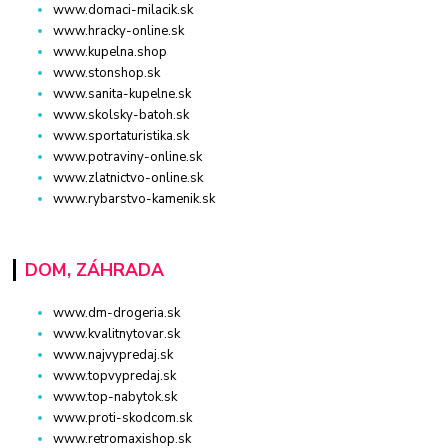
www.domaci-milacik.sk
www.hracky-online.sk
www.kupelna.shop
www.stonshop.sk
www.sanita-kupelne.sk
www.skolsky-batoh.sk
www.sportaturistika.sk
www.potraviny-online.sk
www.zlatnictvo-online.sk
www.rybarstvo-kamenik.sk
DOM, ZÁHRADA
www.dm-drogeria.sk
www.kvalitnytovar.sk
www.najvypredaj.sk
www.topvypredaj.sk
www.top-nabytok.sk
www.proti-skodcom.sk
www.retromaxishop.sk