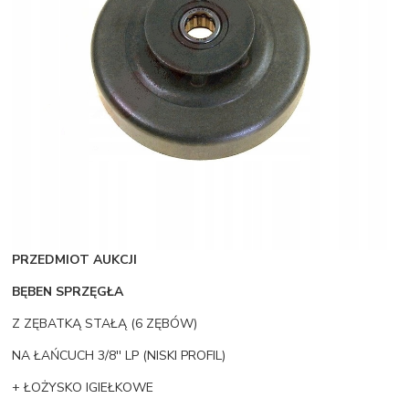
PRZEDMIOT AUKCJI
BĘBEN SPRZĘGŁA
Z ZĘBATKĄ STAŁĄ (6 ZĘBÓW)
NA ŁAŃCUCH 3/8'' LP (NISKI PROFIL)
+ ŁOŻYSKO IGIEŁKOWE