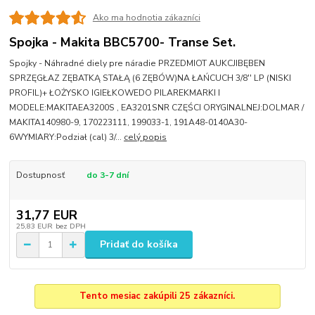
Ako ma hodnotia zákazníci
Spojka - Makita BBC5700- Transe Set.
Spojky - Náhradné diely pre náradie PRZEDMIOT AUKCJIBĘBEN
SPRZĘGŁAZ ZĘBATKĄ STAŁĄ (6 ZĘBÓW)NA ŁAŃCUCH 3/8'' LP (NISKI
PROFIL)+ ŁOŻYSKO IGIEŁKOWEDO PILAREKMARKI I
MODELE:MAKITAEA3200S , EA3201SNR CZĘŚCI ORYGINALNEJ:DOLMAR /
MAKITA140980-9, 170223111, 199033-1, 191A48-0140A30-
6WYMIARY:Podział (cal) 3/...
celý popis
Dostupnosť
do 3-7 dní
31,77 EUR
25,83 EUR
bez DPH
Pridať do košíka
Tento mesiac zakúpili 25 zákazníci.