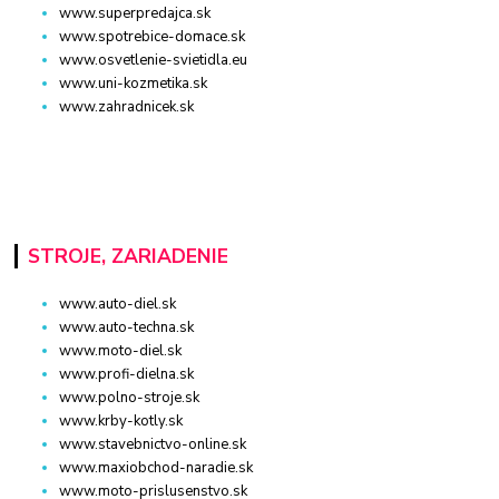
www.superpredajca.sk
www.spotrebice-domace.sk
www.osvetlenie-svietidla.eu
www.uni-kozmetika.sk
www.zahradnicek.sk
STROJE, ZARIADENIE
www.auto-diel.sk
www.auto-techna.sk
www.moto-diel.sk
www.profi-dielna.sk
www.polno-stroje.sk
www.krby-kotly.sk
www.stavebnictvo-online.sk
www.maxiobchod-naradie.sk
www.moto-prislusenstvo.sk