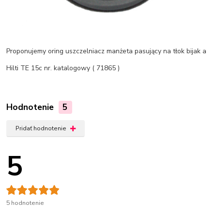
Proponujemy oring uszczelniacz manżeta pasujący na tłok bijak a
Hilti TE 15c nr. katalogowy ( 71865 )
Hodnotenie
5
Pridať hodnotenie
5
5 hodnotenie