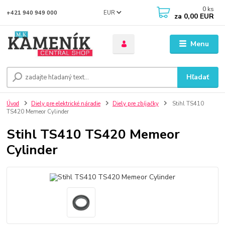
0
ks
EUR
+421 940 949 000
za
0,00 EUR
Menu
Hľadať
Úvod
Diely pre elektrické náradie
Diely pre zbíjačky
Stihl TS410
TS420 Memeor Cylinder
Stihl TS410 TS420 Memeor
Cylinder