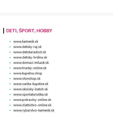
DETI, ŠPORT, HOBBY
www.kamenik.sk
www.detsky-raj.sk
www.detskaradost.sk
www.detsky-hrdina.sk
www.domaci-milacik.sk
www.hracky-online.sk
www.kupelna.shop
www.stonshop.sk
www.sanita-kupelne.sk
www.skolsky-batoh.sk
www.sportaturistika.sk
www.potraviny-online.sk
www.zlatnictvo-online.sk
www.rybarstvo-kamenik.sk