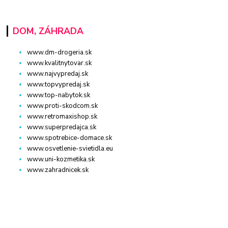
DOM, ZÁHRADA
www.dm-drogeria.sk
www.kvalitnytovar.sk
www.najvypredaj.sk
www.topvypredaj.sk
www.top-nabytok.sk
www.proti-skodcom.sk
www.retromaxishop.sk
www.superpredajca.sk
www.spotrebice-domace.sk
www.osvetlenie-svietidla.eu
www.uni-kozmetika.sk
www.zahradnicek.sk