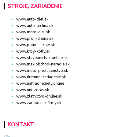
STROJE, ZARIADENIE
www.auto-diel.sk
www.auto-techna.sk
www.moto-diel.sk
www.profi-dielna.sk
www.polno-stroje.sk
www.krby-kotly.sk
www.stavebnictvo-online.sk
www.maxiobchod-naradie.sk
www.moto-prislusenstvo.sk
www.firemne-zariadenie.sk
www.nahradnediely.online
www.uni-zdrav.sk
www.zlatnictvo-online.sk
www.zariadenie-firmy.sk
KONTAKT