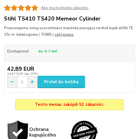
Ako ma hodnotia zákazníci
Stihl TS410 TS420 Memeor Cylinder
Proponujemy oring uszczelniacz manżeta pasujący na tłok bijak aHilti TE
15c nr. katalogowy ( 71865 )
celý popis
Dostupnosť
do 3-7 dní
42,89 EUR
34,87 EUR
bez DPH
Pridať do košíka
Tento mesiac zakúpili 51 zákazníci.
Ochrana
kupujúcého