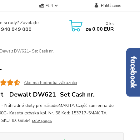
Prihlásenie
EUR
e si rady? Zavolajte.
0
ks
za
0,00 EUR
 940 949 000
 Dewalt DW621- Set Cash nr.
.
Ako ma hodnotia zákazníci
t - Dewalt DW621- Set Cash nr.
 - Náhradné diely pre náradieMAKITA Część zamienna do
C- Kaseta łożyska kpl. Nr. 56 Kod: 153717-5MAKITA
 SKU: ID: 68564
celý popis