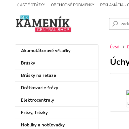
ČASTÉ OTÁZKY
OBCHODNÉ PODMIENKY
REKLAMÁCIA - 
Úvod
D
Akumulátorové vŕtačky
Úchy
Brúsky
Brúsky na reťaze
Drážkovacie frézy
Elektrocentraly
Frézy, frézky
Hoblíky a hobľovačky