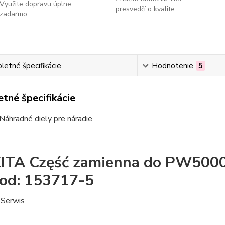
Využite dopravu úplne
presvedčí o kvalite
zadarmo
etné špecifikácie
Hodnotenie
5
tné špecifikácie
Náhradné diely pre náradie
TA Część zamienna do PW5000C-
od: 153717-5
Serwis