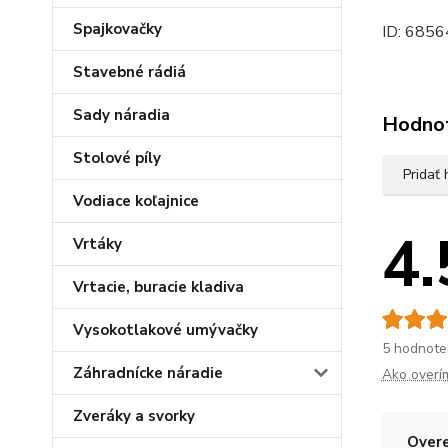
Spajkovačky
ID: 6856
Stavebné rádiá
Sady náradia
Hodno
Stolové píly
Pridať
Vodiace koľajnice
4.
Vrtáky
Vrtacie, buracie kladiva
Vysokotlakové umývačky
5 hodnote
Záhradnícke náradie
Ako overí
Zveráky a svorky
Overe