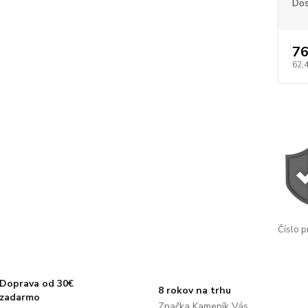
Dos
76
62,
Číslo p
Doprava od 30€
8 rokov na trhu
zadarmo
Značka Kameník Vás