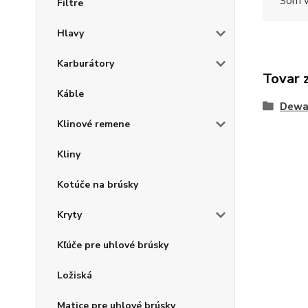
Som v
Filtre
Hlavy
Karburátory
Tovar 
Káble
Dewa
Klinové remene
Kliny
Kotúče na brúsky
Kryty
Kľúče pre uhlové brúsky
Ložiská
Matice pre uhlové brúsky