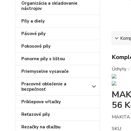
Organizácia a skladovanie
nástrojov
Píly a diely
Pásové píly
Kompl
Pokosové píly
Komple
Ponorne píly s lištou
Úchyty - 
Priemyselne vysavače
Pracovné oblečenie a
bezpečnosť
MAKI
Príklepove vŕtačky
56 K
Reťazové píly
MAKITA 
Rezačky na dlažbu
SKU: