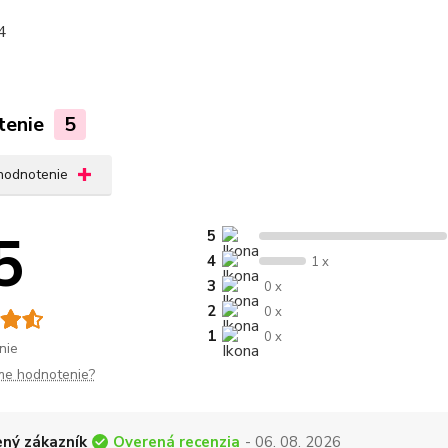
4
tenie
5
 hodnotenie
5
5
4
1 x
3
0 x
2
0 x
1
0 x
nie
me hodnotenie?
Overená recenzia
ný zákazník
- 06. 08. 2026