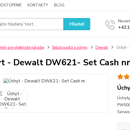
ODSTÚPENIE
KONTAKTY
BLOG
Neviet
Hľadať
+421
iely pre elektrické náradie
Skľučovadlá a úchyty
Dewalt
Úchyt -
t - Dewalt DW621- Set Cash nr
Úchy
Úchyty
PW5000
Serwis