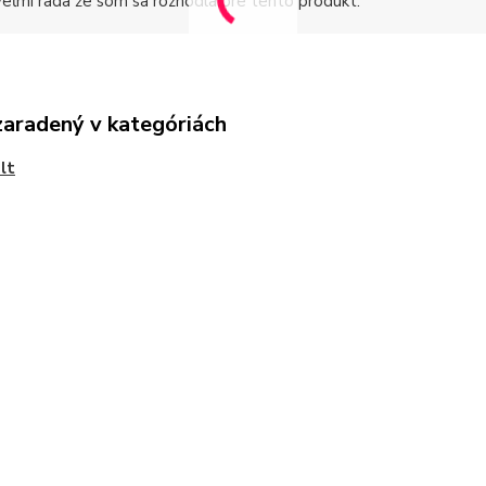
eľmi rada že som sa rozhodla pre tento produkt.
zaradený v kategóriách
lt