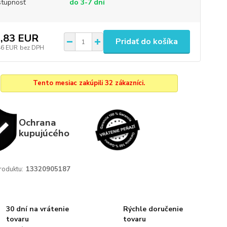
tupnosť
do 3-7 dní
,83 EUR
Pridať do košíka
46 EUR
bez DPH
Tento mesiac zakúpili 32 zákazníci.
Ochrana
kupujúcého
roduktu:
13320905187
30 dní na vrátenie
Rýchle doručenie
tovaru
tovaru