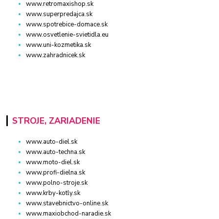
www.retromaxishop.sk
www.superpredajca.sk
www.spotrebice-domace.sk
www.osvetlenie-svietidla.eu
www.uni-kozmetika.sk
www.zahradnicek.sk
STROJE, ZARIADENIE
www.auto-diel.sk
www.auto-techna.sk
www.moto-diel.sk
www.profi-dielna.sk
www.polno-stroje.sk
www.krby-kotly.sk
www.stavebnictvo-online.sk
www.maxiobchod-naradie.sk