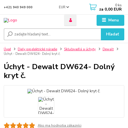
0
ks
EUR
+421 940 949 000
za
0,00 EUR
Menu
Hľadať
Úvod
Diely pre elektrické náradie
Skľučovadlá a úchyty
Dewalt
Úchyt - Dewalt DW624- Dolný kryt č.
Úchyt - Dewalt DW624- Dolný
kryt č.
Ako ma hodnotia zákazníci