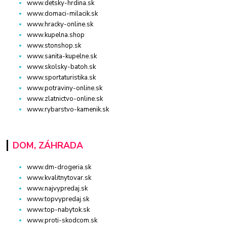
www.detsky-hrdina.sk
www.domaci-milacik.sk
www.hracky-online.sk
www.kupelna.shop
www.stonshop.sk
www.sanita-kupelne.sk
www.skolsky-batoh.sk
www.sportaturistika.sk
www.potraviny-online.sk
www.zlatnictvo-online.sk
www.rybarstvo-kamenik.sk
DOM, ZÁHRADA
www.dm-drogeria.sk
www.kvalitnytovar.sk
www.najvypredaj.sk
www.topvypredaj.sk
www.top-nabytok.sk
www.proti-skodcom.sk