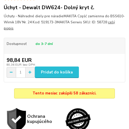
Úchyt - Dewalt DW624- Dolný kryt č.
Úchyty - Náhradné diely pre náradieMAKITA Część zamienna do BSS610-
Wirnik 18V Nr. 24 Kod: 519173-3MAKITA Serwis SKU: ID: 58728
celý
popis
Dostupnosť
do 3-7 dní
98,84 EUR
80,36 EUR
bez DPH
Pridať do košíka
Tento mesiac zakúpili 58 zákazníci.
Ochrana
kupujúcého