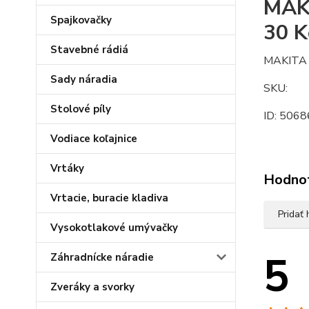
MAKI
Spajkovačky
30 
Stavebné rádiá
MAKITA 
Sady náradia
SKU:
Stolové píly
ID: 5068
Vodiace koľajnice
Vrtáky
Hodno
Vrtacie, buracie kladiva
Pridať
Vysokotlakové umývačky
5
Záhradnícke náradie
Zveráky a svorky