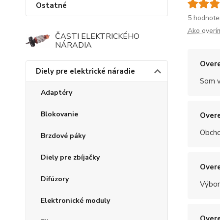
Ostatné
5 hodnote
Ako overí
ČASTI ELEKTRICKÉHO
NÁRADIA
Overe
Diely pre elektrické náradie
Som v
Adaptéry
Blokovanie
Overe
Obchod
Brzdové páky
Diely pre zbíjačky
Overe
Difúzory
Výbor
Elektronické moduly
Overe