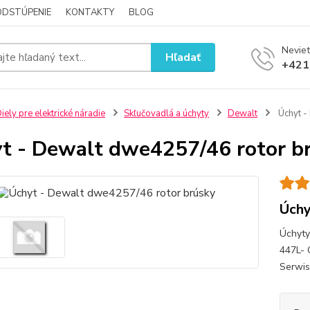
ODSTÚPENIE
KONTAKTY
BLOG
Neviet
Hľadať
+421
iely pre elektrické náradie
Skľučovadlá a úchyty
Dewalt
Úchyt -
t - Dewalt dwe4257/46 rotor b
Úchy
Úchyty
447L-
Serwis