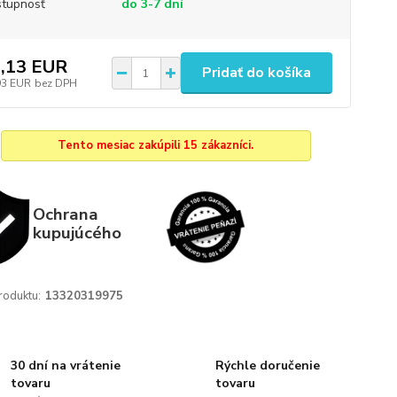
tupnosť
do 3-7 dní
,13 EUR
Pridať do košíka
93 EUR
bez DPH
Tento mesiac zakúpili 15 zákazníci.
Ochrana
kupujúcého
roduktu:
13320319975
30 dní na vrátenie
Rýchle doručenie
tovaru
tovaru