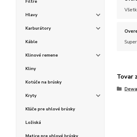
Filtre
Všetk
Hlavy
Karburátory
Overe
Káble
Super
Klinové remene
Kliny
Tovar 
Kotúče na brúsky
Dewa
Kryty
Kľúče pre uhlové brúsky
Ložiská
Matice pre uhlové brúsky