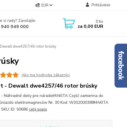
Prihlásenie
EUR
e si rady? Zavolajte.
0
ks
za
0,00 EUR
 940 949 000
 Dewalt dwe4257/46 rotor brúsky
rúsky
Ako ma hodnotia zákazníci
t - Dewalt dwe4257/46 rotor brúsky
 - Náhradné diely pre náradieMAKITA Część zamienna do
 Gniazdo elektromagnesów Nr. 30 Kod: W302000388MAKITA
 SKU: ID: 50686
celý popis