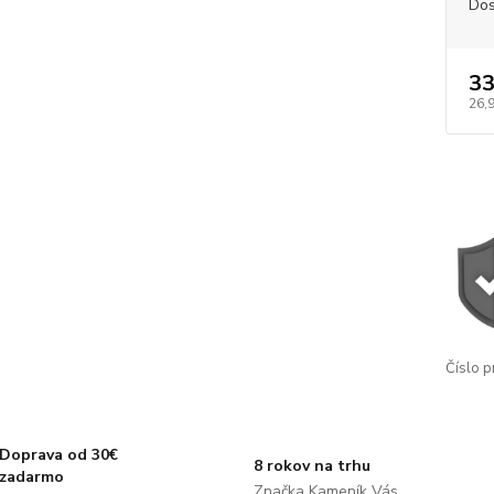
Dos
33
26,
Číslo p
Doprava od 30€
8 rokov na trhu
zadarmo
Značka Kameník Vás