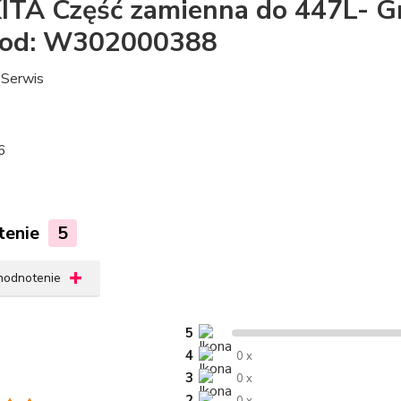
TA Część zamienna do 447L- G
Kod: W302000388
Serwis
6
tenie
5
 hodnotenie
5
4
0 x
3
0 x
2