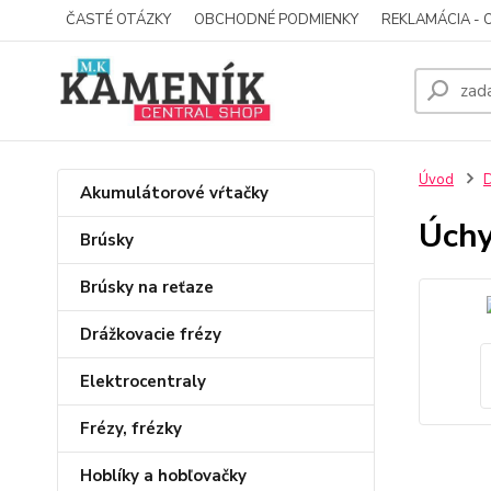
ČASTÉ OTÁZKY
OBCHODNÉ PODMIENKY
REKLAMÁCIA - 
Úvod
D
Akumulátorové vŕtačky
Úchy
Brúsky
Brúsky na reťaze
Drážkovacie frézy
Elektrocentraly
Frézy, frézky
Hoblíky a hobľovačky